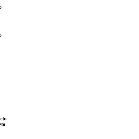
o
o
o
o
eto
eto