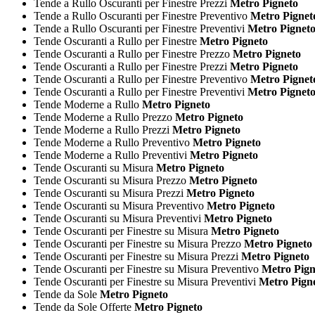
Tende a Rullo Oscuranti per Finestre Prezzi
Metro Pigneto
Tende a Rullo Oscuranti per Finestre Preventivo
Metro Pignet
Tende a Rullo Oscuranti per Finestre Preventivi
Metro Pignet
Tende Oscuranti a Rullo per Finestre
Metro Pigneto
Tende Oscuranti a Rullo per Finestre Prezzo
Metro Pigneto
Tende Oscuranti a Rullo per Finestre Prezzi
Metro Pigneto
Tende Oscuranti a Rullo per Finestre Preventivo
Metro Pignet
Tende Oscuranti a Rullo per Finestre Preventivi
Metro Pignet
Tende Moderne a Rullo
Metro Pigneto
Tende Moderne a Rullo Prezzo
Metro Pigneto
Tende Moderne a Rullo Prezzi
Metro Pigneto
Tende Moderne a Rullo Preventivo
Metro Pigneto
Tende Moderne a Rullo Preventivi
Metro Pigneto
Tende Oscuranti su Misura
Metro Pigneto
Tende Oscuranti su Misura Prezzo
Metro Pigneto
Tende Oscuranti su Misura Prezzi
Metro Pigneto
Tende Oscuranti su Misura Preventivo
Metro Pigneto
Tende Oscuranti su Misura Preventivi
Metro Pigneto
Tende Oscuranti per Finestre su Misura
Metro Pigneto
Tende Oscuranti per Finestre su Misura Prezzo
Metro Pigneto
Tende Oscuranti per Finestre su Misura Prezzi
Metro Pigneto
Tende Oscuranti per Finestre su Misura Preventivo
Metro Pign
Tende Oscuranti per Finestre su Misura Preventivi
Metro Pign
Tende da Sole
Metro Pigneto
Tende da Sole Offerte
Metro Pigneto