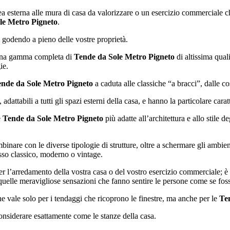
rea esterna alle mura di casa da valorizzare o un esercizio commerciale c
le Metro Pigneto
.
i godendo a pieno delle vostre proprietà.
la una gamma completa di
Tende da Sole Metro Pigneto
di altissima qual
ie.
nde da Sole Metro Pigneto
a caduta alle classiche “a bracci”, dalle co
dattabili a tutti gli spazi esterni della casa, e hanno la particolare caratt
e
Tende da Sole Metro Pigneto
più adatte all’architettura e allo stile d
binare con le diverse tipologie di strutture, oltre a schermare gli ambienti
 esso classico, moderno o vintage.
l’arredamento della vostra casa o del vostro esercizio commerciale; è qu
 quelle meravigliose sensazioni che fanno sentire le persone come se foss
e vale solo per i tendaggi che ricoprono le finestre, ma anche per le
Te
considerare esattamente come le stanze della casa.