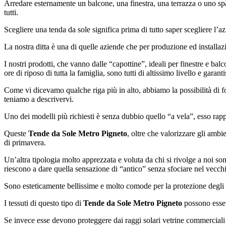
Arredare esternamente un balcone, una finestra, una terrazza o uno spazi
tutti.
Scegliere una tenda da sole significa prima di tutto saper scegliere l’a
La nostra ditta è una di quelle aziende che per produzione ed installaz
I nostri prodotti, che vanno dalle “capottine”, ideali per finestre e balco
ore di riposo di tutta la famiglia, sono tutti di altissimo livello e gara
Come vi dicevamo qualche riga più in alto, abbiamo la possibilità di 
teniamo a descrivervi.
Uno dei modelli più richiesti è senza dubbio quello “a vela”, esso rappr
Queste
Tende da Sole Metro Pigneto
, oltre che valorizzare gli ambie
di primavera.
Un’altra tipologia molto apprezzata e voluta da chi si rivolge a noi sono
riescono a dare quella sensazione di “antico” senza sfociare nel vecch
Sono esteticamente bellissime e molto comode per la protezione degli inf
I tessuti di questo tipo di
Tende da Sole Metro Pigneto
possono essere
Se invece esse devono proteggere dai raggi solari vetrine commerciali e