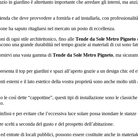
o in giardino è altrettanto importante che arredare gli interni, ma anzi, 
zienda che deve provvedere a fornirla e ad installarla, con professionalit
ione ha saputo ritagliarsi nel mercato un posto di eccellenza.
ni di ogni stile architettonico, fino alle
Tende da Sole Metro Pigneto
d
ntiscono una grande durabilità nel tempo grazie ai materiali di cui sono fat
fornirvi una vasta gamma di
Tende da Sole Metro Pigneto
, ma sicuram
esenta il top per giardini e spazi all’aperto grazie a un design chic ed 
nti esterni e il lato estetico della vostra proprietà sono anche molto utili
 le così dette “cappottine”, questi tipi di installazione sono le classiche
io.
issi e per evitare che l’eccessiva luce solare possa inondare le stanze e
 scelti a seconda del gusto e del prospetto dell’abitazione.
d entrate di locali pubblici, possono essere costituite anche in material