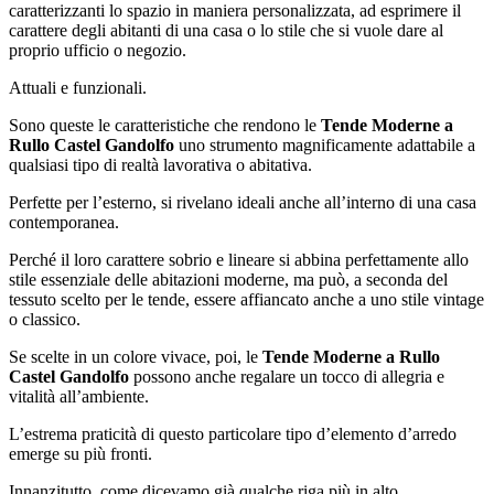
caratterizzanti lo spazio in maniera personalizzata, ad esprimere il
carattere degli abitanti di una casa o lo stile che si vuole dare al
proprio ufficio o negozio.
Attuali e funzionali.
Sono queste le caratteristiche che rendono le
Tende Moderne a
Rullo Castel Gandolfo
uno strumento magnificamente adattabile a
qualsiasi tipo di realtà lavorativa o abitativa.
Perfette per l’esterno, si rivelano ideali anche all’interno di una casa
contemporanea.
Perché il loro carattere sobrio e lineare si abbina perfettamente allo
stile essenziale delle abitazioni moderne, ma può, a seconda del
tessuto scelto per le tende, essere affiancato anche a uno stile vintage
o classico.
Se scelte in un colore vivace, poi, le
Tende Moderne a Rullo
Castel Gandolfo
possono anche regalare un tocco di allegria e
vitalità all’ambiente.
L’estrema praticità di questo particolare tipo d’elemento d’arredo
emerge su più fronti.
Innanzitutto, come dicevamo già qualche riga più in alto,