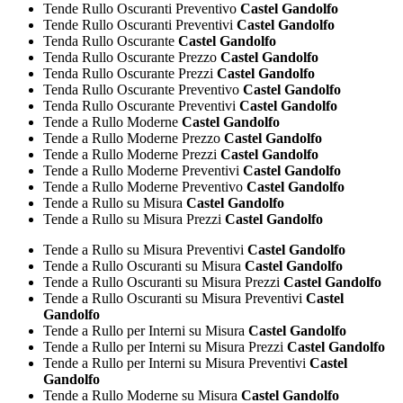
Tende Rullo Oscuranti Preventivo
Castel Gandolfo
Tende Rullo Oscuranti Preventivi
Castel Gandolfo
Tenda Rullo Oscurante
Castel Gandolfo
Tenda Rullo Oscurante Prezzo
Castel Gandolfo
Tenda Rullo Oscurante Prezzi
Castel Gandolfo
Tenda Rullo Oscurante Preventivo
Castel Gandolfo
Tenda Rullo Oscurante Preventivi
Castel Gandolfo
Tende a Rullo Moderne
Castel Gandolfo
Tende a Rullo Moderne Prezzo
Castel Gandolfo
Tende a Rullo Moderne Prezzi
Castel Gandolfo
Tende a Rullo Moderne Preventivi
Castel Gandolfo
Tende a Rullo Moderne Preventivo
Castel Gandolfo
Tende a Rullo su Misura
Castel Gandolfo
Tende a Rullo su Misura Prezzi
Castel Gandolfo
Tende a Rullo su Misura Preventivi
Castel Gandolfo
Tende a Rullo Oscuranti su Misura
Castel Gandolfo
Tende a Rullo Oscuranti su Misura Prezzi
Castel Gandolfo
Tende a Rullo Oscuranti su Misura Preventivi
Castel
Gandolfo
Tende a Rullo per Interni su Misura
Castel Gandolfo
Tende a Rullo per Interni su Misura Prezzi
Castel Gandolfo
Tende a Rullo per Interni su Misura Preventivi
Castel
Gandolfo
Tende a Rullo Moderne su Misura
Castel Gandolfo