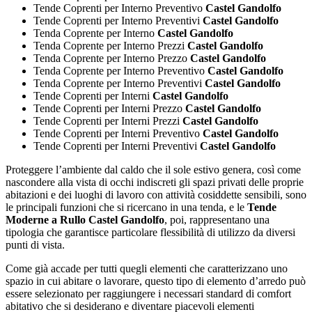
Tende Coprenti per Interno Preventivo
Castel Gandolfo
Tende Coprenti per Interno Preventivi
Castel Gandolfo
Tenda Coprente per Interno
Castel Gandolfo
Tenda Coprente per Interno Prezzi
Castel Gandolfo
Tenda Coprente per Interno Prezzo
Castel Gandolfo
Tenda Coprente per Interno Preventivo
Castel Gandolfo
Tenda Coprente per Interno Preventivi
Castel Gandolfo
Tende Coprenti per Interni
Castel Gandolfo
Tende Coprenti per Interni Prezzo
Castel Gandolfo
Tende Coprenti per Interni Prezzi
Castel Gandolfo
Tende Coprenti per Interni Preventivo
Castel Gandolfo
Tende Coprenti per Interni Preventivi
Castel Gandolfo
Proteggere l’ambiente dal caldo che il sole estivo genera, così come
nascondere alla vista di occhi indiscreti gli spazi privati delle proprie
abitazioni e dei luoghi di lavoro con attività cosiddette sensibili, sono
le principali funzioni che si ricercano in una tenda, e le
Tende
Moderne a Rullo Castel Gandolfo
, poi, rappresentano una
tipologia che garantisce particolare flessibilità di utilizzo da diversi
punti di vista.
Come già accade per tutti quegli elementi che caratterizzano uno
spazio in cui abitare o lavorare, questo tipo di elemento d’arredo può
essere selezionato per raggiungere i necessari standard di comfort
abitativo che si desiderano e diventare piacevoli elementi