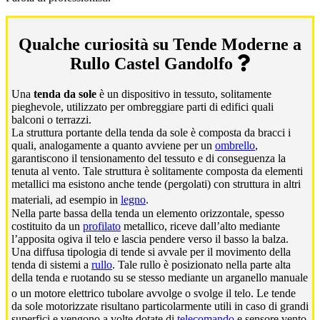
Qualche curiosità su Tende Moderne a
Rullo Castel Gandolfo
Una
tenda da sole
è un dispositivo in tessuto, solitamente
pieghevole, utilizzato per ombreggiare parti di edifici quali
balconi o terrazzi.
La struttura portante della tenda da sole è composta da bracci i
quali, analogamente a quanto avviene per un
ombrello
,
garantiscono il tensionamento del tessuto e di conseguenza la
tenuta al vento. Tale struttura è solitamente composta da elementi
metallici ma esistono anche tende (pergolati) con struttura in altri
materiali, ad esempio in
legno
.
Nella parte bassa della tenda un elemento orizzontale, spesso
costituito da un
profilato
metallico, riceve dall’alto mediante
l’apposita ogiva il telo e lascia pendere verso il basso la balza.
Una diffusa tipologia di tende si avvale per il movimento della
tenda di sistemi a
rullo
. Tale rullo è posizionato nella parte alta
della tenda e ruotando su se stesso mediante un arganello manuale
o un motore elettrico tubolare avvolge o svolge il telo.
Le tende
da sole motorizzate risultano particolarmente utili in caso di grandi
superfici e vengono a volte dotate di
telecomando
e sensore vento