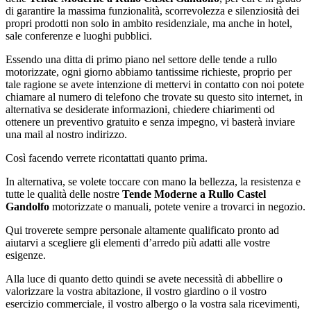
di garantire la massima funzionalità, scorrevolezza e silenziosità dei
propri prodotti non solo in ambito residenziale, ma anche in hotel,
sale conferenze e luoghi pubblici.
Essendo una ditta di primo piano nel settore delle tende a rullo
motorizzate, ogni giorno abbiamo tantissime richieste, proprio per
tale ragione se avete intenzione di mettervi in contatto con noi potete
chiamare al numero di telefono che trovate su questo sito internet, in
alternativa se desiderate informazioni, chiedere chiarimenti od
ottenere un preventivo gratuito e senza impegno, vi basterà inviare
una mail al nostro indirizzo.
Così facendo verrete ricontattati quanto prima.
In alternativa, se volete toccare con mano la bellezza, la resistenza e
tutte le qualità delle nostre
Tende Moderne a Rullo Castel
Gandolfo
motorizzate o manuali, potete venire a trovarci in negozio.
Qui troverete sempre personale altamente qualificato pronto ad
aiutarvi a scegliere gli elementi d’arredo più adatti alle vostre
esigenze.
Alla luce di quanto detto quindi se avete necessità di abbellire o
valorizzare la vostra abitazione, il vostro giardino o il vostro
esercizio commerciale, il vostro albergo o la vostra sala ricevimenti,