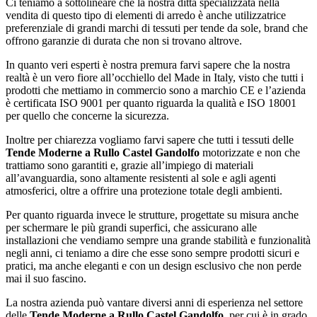
Ci teniamo a sottolineare che la nostra ditta specializzata nella
vendita di questo tipo di elementi di arredo è anche utilizzatrice
preferenziale di grandi marchi di tessuti per tende da sole, brand che
offrono garanzie di durata che non si trovano altrove.
In quanto veri esperti è nostra premura farvi sapere che la nostra
realtà è un vero fiore all’occhiello del Made in Italy, visto che tutti i
prodotti che mettiamo in commercio sono a marchio CE e l’azienda
è certificata ISO 9001 per quanto riguarda la qualità e ISO 18001
per quello che concerne la sicurezza.
Inoltre per chiarezza vogliamo farvi sapere che tutti i tessuti delle
Tende Moderne a Rullo Castel Gandolfo
motorizzate e non che
trattiamo sono garantiti e, grazie all’impiego di materiali
all’avanguardia, sono altamente resistenti al sole e agli agenti
atmosferici, oltre a offrire una protezione totale degli ambienti.
Per quanto riguarda invece le strutture, progettate su misura anche
per schermare le più grandi superfici, che assicurano alle
installazioni che vendiamo sempre una grande stabilità e funzionalità
negli anni, ci teniamo a dire che esse sono sempre prodotti sicuri e
pratici, ma anche eleganti e con un design esclusivo che non perde
mai il suo fascino.
La nostra azienda può vantare diversi anni di esperienza nel settore
delle
Tende Moderne a Rullo Castel Gandolfo
, per cui è in grado