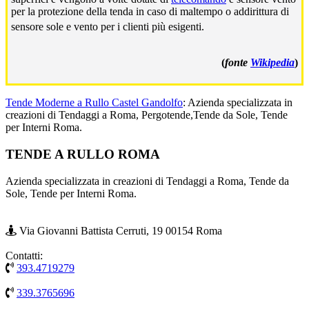
per la protezione della tenda in caso di maltempo o addirittura di
sensore sole e vento per i clienti più esigenti.
(
fonte
Wikipedia
)
Tende Moderne a Rullo Castel Gandolfo
: Azienda specializzata in
creazioni di Tendaggi a Roma, Pergotende,Tende da Sole, Tende
per Interni Roma.
Footer
TENDE A RULLO ROMA
Azienda specializzata in creazioni di Tendaggi a Roma, Tende da
Sole, Tende per Interni Roma.
Via Giovanni Battista Cerruti, 19 00154 Roma
Contatti:
393.4719279
339.3765696