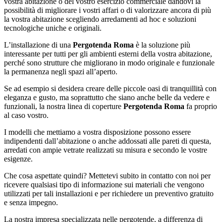
vostra abitazione o del vostro esercizio commerciale dandovi la
possibilità di migliorare i vostri affari o di valorizzare ancora di più
la vostra abitazione scegliendo arredamenti ad hoc e soluzioni
tecnologiche uniche e originali.
L’installazione di una
Pergotenda Roma
è la soluzione più
interessante per tutti per gli ambienti esterni della vostra abitazione,
perché sono strutture che migliorano in modo originale e funzionale
la permanenza negli spazi all’aperto.
Se ad esempio si desidera creare delle piccole oasi di tranquillità con
eleganza e gusto, ma soprattutto che siano anche belle da vedere e
funzionali, la nostra linea di coperture
Pergotenda Roma
fa proprio
al caso vostro.
I modelli che mettiamo a vostra disposizione possono essere
indipendenti dall’abitazione o anche addossati alle pareti di questa,
arredati con ampie vetrate realizzati su misura e secondo le vostre
esigenze.
Che cosa aspettate quindi? Mettetevi subito in contatto con noi per
ricevere qualsiasi tipo di informazione sui materiali che vengono
utilizzati per tali installazioni e per richiedere un preventivo gratuito
e senza impegno.
La nostra impresa specializzata nelle pergotende, a differenza di