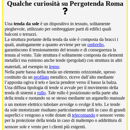
Qualche curiosità su Pergotenda Roma
Una
tenda da sole
è un dispositivo in tessuto, solitamente
pieghevole, utilizzato per ombreggiare parti di edifici quali
balconi o terrazzi.
La struttura portante della tenda da sole è composta da bracci i
quali, analogamente a quanto avviene per un
ombrello
,
garantiscono il tensionamento del tessuto e di conseguenza la
tenuta al vento. Tale struttura è solitamente composta da elementi
metallici ma esistono anche tende (pergolati) con struttura in altri
materiali, ad esempio in
legno
.
Nella parte bassa della tenda un elemento orizzontale, spesso
costituito da un
profilato
metallico, riceve dall’alto mediante
l’apposita ogiva il telo e lascia pendere verso il basso la balza.
Una diffusa tipologia di tende si avvale per il movimento della
tenda di sistemi a
rullo
. Tale rullo è posizionato nella parte alta
della tenda e ruotando su se stesso mediante un arganello manuale
o un motore elettrico tubolare avvolge o svolge il telo.
Le tende
da sole motorizzate risultano particolarmente utili in caso di grandi
superfici e vengono a volte dotate di
telecomando
e sensore vento
per la protezione della tenda in caso di maltempo o addirittura di
sensore sole e vento per i clienti più esigenti.