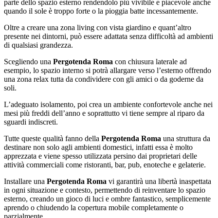
parte dello spazio esterno rendendolo più vivibile e piacevole anche
quando il sole è troppo forte o la pioggia batte incessantemente.
Oltre a creare una zona living con vista giardino e quant’altro
presente nei dintorni, può essere adattata senza difficoltà ad ambienti
di qualsiasi grandezza.
Scegliendo una
Pergotenda Roma
con chiusura laterale ad
esempio, lo spazio interno si potrà allargare verso l’esterno offrendo
una zona relax tutta da condividere con gli amici o da goderne da
soli.
L’adeguato isolamento, poi crea un ambiente confortevole anche nei
mesi più freddi dell’anno e soprattutto vi tiene sempre al riparo da
sguardi indiscreti.
Tutte queste qualità fanno della
Pergotenda Roma
una struttura da
destinare non solo agli ambienti domestici, infatti essa è molto
apprezzata e viene spesso utilizzata persino dai proprietari delle
attività commerciali come ristoranti, bar, pub, enoteche e gelaterie.
Installare una
Pergotenda Roma
vi garantirà una libertà inaspettata
in ogni situazione e contesto, permettendo di reinventare lo spazio
esterno, creando un gioco di luci e ombre fantastico, semplicemente
aprendo o chiudendo la copertura mobile completamente o
parzialmente.