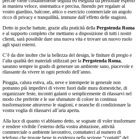
perché viene costantemente seguita ed eseguita da personale esperto
in maniera veloce, sistematica e precisa, finendo per regalare al
vostro giardino, balcone, attico o esercizio commerciale un angolo
ricco di privacy e tranquillità, immune dall’effetto delle stagioni.
Detto in poche battute, grazie alla praticità della
Pergotenda Roma
e al supporto completo che mettiamo a disposizione di tutti i nostri
clienti, sarà possibile dare una nuova vita e trovare un nuovo ruolo
agli spazi esterni.
C’è da dire inoltre che la bellezza del design, le finiture di pregio e
l’alta qualità dei materiali utilizzati per la
Pergotenda Roma
,
saranno sempre in grado di generare un ambiente sano, piacevole e
rilassante da vivere in ogni periodo dell’anno.
Pioggia, calura estiva, afa, neve e intemperie in generale non
potranno più impedirvi di vivere fuori dalle mura domestiche, di
organizzare feste, incontri galanti o semplicemente di rilassarvi nel
modo che preferite e le sue sfumature di colore in continua
trasformazione attraverso le stagioni, e neanche di condizionare la
vostra voglia di rilassarvi all’aria aperta.
Alla luce di quanto vi abbiamo detto, se sognate di voler trasformare
e rendere vivibile l’esterno della vostra abitazione, attività
commerciale o ambiente lavorativo, contattateci al numero di
telefono che trovate bene in evidenza nella sezione “contatti” del