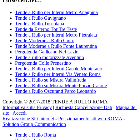
Forse cercavi…
Tende a Rullo per Interni Metro Anagnina
Tende a Rullo Gavignano
Tende a Rullo Tuscolana
Tende da Esterno Tor Tre Teste
Tende a Rullo per Interni Metro Pietralata
Tende Moderne a Rullo Cipro
Tende Moderne a Rullo Fonte Laurentina
Pergotenda Gallicano Nel Lazio
Tende a rullo motorizzate Aventino
Pergotenda Colle Prenestino
Tende a Rullo per Interni Canale Monterano
Tende a Rullo per Interni Via Veneto Roma
Tende a Rullo su Misura Vallinfreda
Tende a Rullo su Misura Monte Porzio Catone
Tende a Rullo Oscuranti Parco Leonardo
Copyright © 2017-2018 TENDE A RULLO ROMA
Informativa sulla Privacy
|
Richiesta Cancellazione Dati
|
Mappa del
sito
|
Accedi
Realizzazione Siti Internet
-
Posizionamento siti web ROMA
-
Solution Group Communication
Tende a Rullo Roma