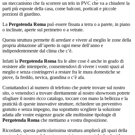
un meccanismo che fa scorrere un telo in PVC che va a chiudere la
parti più esposte della casa, come balconi, porticati e piccole
porzioni di giardino.
La
Pergotenda Roma
può essere fissata a terra o a parete, in piano
o inclinate, aperte sul perimetro o a vetrate.
Questa struttura permette di arredare e vivere al meglio le zone della
propria abitazione all’aperto in ogni mese dell’anno e
indipendentemente dal clima che c’è.
Infatti la
Pergotenda Roma
fra le altre cose è anche in grado di
resistere alle intemperie, consentendovi di vivere i vostri spazi al
meglio e senza costringervi a restare fra le mura domestiche se
piove, fa freddo, nevica, grandina o c’è afa.
Contattandoci al numero di telefono che potete trovare sul nostro
sito, o venendoci a trovare direttamente al nostro showroom potrete
sfogliare il nostro ricco catalogo, toccare con mano la bellezza e la
praticità di queste innovative strutture, richiedere un preventivo
gratuito e senza impegno, ma soprattutto scegliere la soluzione
adatta alle vostre esigenze grazie alle moltissime tipologie di
Pergotenda Roma
che mettiamo a vostra disposizione.
Ricordate, questa particolarissima struttura amplierà gli spazi della