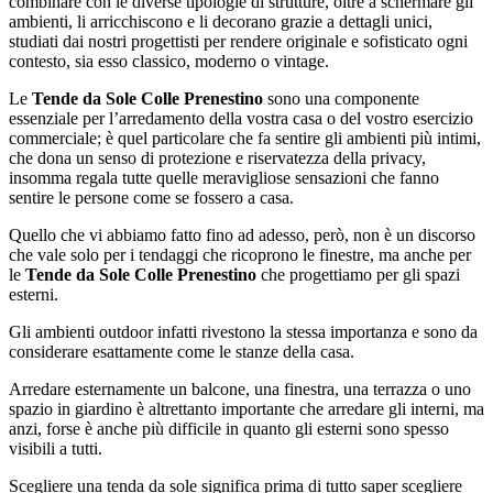
combinare con le diverse tipologie di strutture, oltre a schermare gli
ambienti, li arricchiscono e li decorano grazie a dettagli unici,
studiati dai nostri progettisti per rendere originale e sofisticato ogni
contesto, sia esso classico, moderno o vintage.
Le
Tende da Sole Colle Prenestino
sono una componente
essenziale per l’arredamento della vostra casa o del vostro esercizio
commerciale; è quel particolare che fa sentire gli ambienti più intimi,
che dona un senso di protezione e riservatezza della privacy,
insomma regala tutte quelle meravigliose sensazioni che fanno
sentire le persone come se fossero a casa.
Quello che vi abbiamo fatto fino ad adesso, però, non è un discorso
che vale solo per i tendaggi che ricoprono le finestre, ma anche per
le
Tende da Sole Colle Prenestino
che progettiamo per gli spazi
esterni.
Gli ambienti outdoor infatti rivestono la stessa importanza e sono da
considerare esattamente come le stanze della casa.
Arredare esternamente un balcone, una finestra, una terrazza o uno
spazio in giardino è altrettanto importante che arredare gli interni, ma
anzi, forse è anche più difficile in quanto gli esterni sono spesso
visibili a tutti.
Scegliere una tenda da sole significa prima di tutto saper scegliere