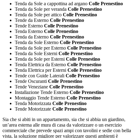
Tenda da Sole a cappottina ad argano
Colle Prenestino
Tenda da Sole per veranda
Colle Prenestino
Tenda da Sole per attico
Colle Prenestino
Tende da Esterno
Colle Prenestino
Tende Esterno
Colle Prenestino
Tenda Esterno
Colle Prenestino
Tenda da Esterno
Colle Prenestino
Tenda da Sole Esterno
Colle Prenestino
Tenda da Sole per Esterno
Colle Prenestino
Tenda da Sole Esterni
Colle Prenestino
Tenda da Sole per Esterni
Colle Prenestino
Tenda Elettrica da Esterno
Colle Prenestino
Tenda Elettrica per Esterni
Colle Prenestino
Tende con Guide Laterali
Colle Prenestino
Tende Oscuranti
Colle Prenestino
Tende Veneziane
Colle Prenestino
Installazione Tende Esterno
Colle Prenestino
Montaggio Tende Esterno
Colle Prenestino
Tenda Motorizzata
Colle Prenestino
Tende Motorizzate
Colle Prenestino
Sia che si abiti in un appartamento, sia che si abbia un giardino,
un’area esterna alle mura di casa da valorizzare o un esercizio
commerciale che prevede spazi ampi con tavolini e sedie con bella
vista, la soluzione migliore per valorizzare questi ambienti è