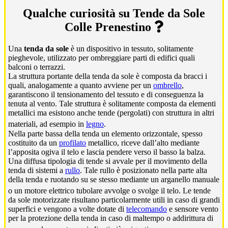
Qualche curiosità su Tende da Sole
Colle Prenestino
Una
tenda da sole
è un dispositivo in tessuto, solitamente
pieghevole, utilizzato per ombreggiare parti di edifici quali
balconi o terrazzi.
La struttura portante della tenda da sole è composta da bracci i
quali, analogamente a quanto avviene per un
ombrello
,
garantiscono il tensionamento del tessuto e di conseguenza la
tenuta al vento. Tale struttura è solitamente composta da elementi
metallici ma esistono anche tende (pergolati) con struttura in altri
materiali, ad esempio in
legno
.
Nella parte bassa della tenda un elemento orizzontale, spesso
costituito da un
profilato
metallico, riceve dall’alto mediante
l’apposita ogiva il telo e lascia pendere verso il basso la balza.
Una diffusa tipologia di tende si avvale per il movimento della
tenda di sistemi a
rullo
. Tale rullo è posizionato nella parte alta
della tenda e ruotando su se stesso mediante un arganello manuale
o un motore elettrico tubolare avvolge o svolge il telo.
Le tende
da sole motorizzate risultano particolarmente utili in caso di grandi
superfici e vengono a volte dotate di
telecomando
e sensore vento
per la protezione della tenda in caso di maltempo o addirittura di