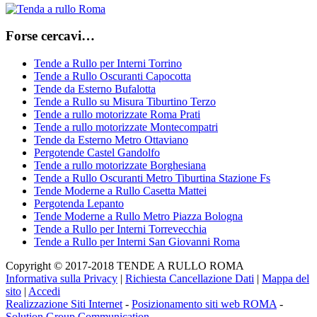
Forse cercavi…
Tende a Rullo per Interni Torrino
Tende a Rullo Oscuranti Capocotta
Tende da Esterno Bufalotta
Tende a Rullo su Misura Tiburtino Terzo
Tende a rullo motorizzate Roma Prati
Tende a rullo motorizzate Montecompatri
Tende da Esterno Metro Ottaviano
Pergotende Castel Gandolfo
Tende a rullo motorizzate Borghesiana
Tende a Rullo Oscuranti Metro Tiburtina Stazione Fs
Tende Moderne a Rullo Casetta Mattei
Pergotenda Lepanto
Tende Moderne a Rullo Metro Piazza Bologna
Tende a Rullo per Interni Torrevecchia
Tende a Rullo per Interni San Giovanni Roma
Copyright © 2017-2018 TENDE A RULLO ROMA
Informativa sulla Privacy
|
Richiesta Cancellazione Dati
|
Mappa del
sito
|
Accedi
Realizzazione Siti Internet
-
Posizionamento siti web ROMA
-
Solution Group Communication