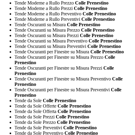
Tende Moderne a Rullo Prezzo
Colle Prenestino
Tende Moderne a Rullo Prezzi
Colle Prenestino
Tende Moderne a Rullo Preventivo
Colle Prenestino
Tende Moderne a Rullo Preventivi
Colle Prenestino
Tende Oscuranti su Misura
Colle Prenestino
Tende Oscuranti su Misura Prezzo
Colle Prenestino
Tende Oscuranti su Misura Prezzi
Colle Prenestino
Tende Oscuranti su Misura Preventivo
Colle Prenestino
Tende Oscuranti su Misura Preventivi
Colle Prenestino
Tende Oscuranti per Finestre su Misura
Colle Prenestino
Tende Oscuranti per Finestre su Misura Prezzo
Colle
Prenestino
Tende Oscuranti per Finestre su Misura Prezzi
Colle
Prenestino
Tende Oscuranti per Finestre su Misura Preventivo
Colle
Prenestino
Tende Oscuranti per Finestre su Misura Preventivi
Colle
Prenestino
Tende da Sole
Colle Prenestino
Tende da Sole Offerte
Colle Prenestino
Tende da Sole Offerta
Colle Prenestino
Tende da Sole Prezzi
Colle Prenestino
Tende da Sole Prezzo
Colle Prenestino
Tende da Sole Preventivi
Colle Prenestino
Tende da Sole Preventivo
Colle Prenestino