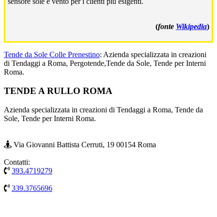
sensore sole e vento per i clienti più esigenti.
(
fonte
Wikipedia
)
Tende da Sole Colle Prenestino
: Azienda specializzata in creazioni
di Tendaggi a Roma, Pergotende,Tende da Sole, Tende per Interni
Roma.
Footer
TENDE A RULLO ROMA
Azienda specializzata in creazioni di Tendaggi a Roma, Tende da
Sole, Tende per Interni Roma.
Via Giovanni Battista Cerruti, 19 00154 Roma
Contatti:
393.4719279
339.3765696