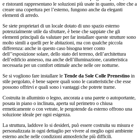
e ristoranti rappresentano le soluzioni più usate in quanto, oltre che a
creare una copertura per l’esterno, fungono anche da eleganti
elementi di arredo.
Se siete proprietari di un locale dotato di uno spazio esterno
potenzialmente utile da sfruttare, è bene che sappiate che gli
elementi principali da valutare per far installare queste strutture sono
molto simili a quelli per le abitazioni, ma con qualche piccola
differenza: anche in questo caso bisogna tener conto
dell’’esposizione solare, dello stato del terreno, dell’architettura
dell’edificio annesso, ma anche dell’illuminazione, caratteristica
necessaria per un comfort ottimale anche nelle ore notturne.
Se si vogliono fare installare le
Tende da Sole Colle Prenestino
in
stile pergolato, è bene sapere quali sono le caratteristiche che esse
possono offrirvi e quali sono i vantaggi che potrete trarne.
Costruita in alluminio o legno, ancorata a una parete o autoportante,
posata in piano o inclinata, aperta sul perimetro o chiusa
ermeticamente o con vetrate, le pergotende da esterno offrono una
soluzione ideale per ogni esigenza.
La struttura, laddove lo si desideri, può essere costruita su misura e
personalizzata in ogni dettaglio per vivere al meglio ogni ambiente
esterno anche nelle condizioni atmosferiche più difficili.