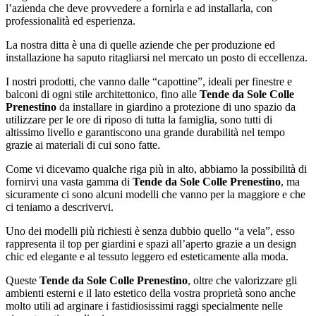
l’azienda che deve provvedere a fornirla e ad installarla, con
professionalità ed esperienza.
La nostra ditta è una di quelle aziende che per produzione ed
installazione ha saputo ritagliarsi nel mercato un posto di eccellenza.
I nostri prodotti, che vanno dalle “capottine”, ideali per finestre e
balconi di ogni stile architettonico, fino alle
Tende da Sole Colle
Prenestino
da installare in giardino a protezione di uno spazio da
utilizzare per le ore di riposo di tutta la famiglia, sono tutti di
altissimo livello e garantiscono una grande durabilità nel tempo
grazie ai materiali di cui sono fatte.
Come vi dicevamo qualche riga più in alto, abbiamo la possibilità di
fornirvi una vasta gamma di
Tende da Sole Colle Prenestino
, ma
sicuramente ci sono alcuni modelli che vanno per la maggiore e che
ci teniamo a descrivervi.
Uno dei modelli più richiesti è senza dubbio quello “a vela”, esso
rappresenta il top per giardini e spazi all’aperto grazie a un design
chic ed elegante e al tessuto leggero ed esteticamente alla moda.
Queste
Tende da Sole Colle Prenestino
, oltre che valorizzare gli
ambienti esterni e il lato estetico della vostra proprietà sono anche
molto utili ad arginare i fastidiosissimi raggi specialmente nelle