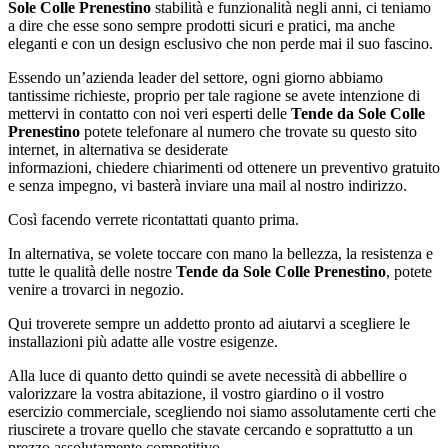
Sole Colle Prenestino
stabilità e funzionalità negli anni, ci teniamo
a dire che esse sono sempre prodotti sicuri e pratici, ma anche
eleganti e con un design esclusivo che non perde mai il suo fascino.
Essendo un’azienda leader del settore, ogni giorno abbiamo
tantissime richieste, proprio per tale ragione se avete intenzione di
mettervi in contatto con noi veri esperti delle
Tende da Sole Colle
Prenestino
potete telefonare al numero che trovate su questo sito
internet, in alternativa se desiderate
informazioni, chiedere chiarimenti od ottenere un preventivo gratuito
e senza impegno, vi basterà inviare una mail al nostro indirizzo.
Così facendo verrete ricontattati quanto prima.
In alternativa, se volete toccare con mano la bellezza, la resistenza e
tutte le qualità delle nostre
Tende da Sole Colle Prenestino
, potete
venire a trovarci in negozio.
Qui troverete sempre un addetto pronto ad aiutarvi a scegliere le
installazioni più adatte alle vostre esigenze.
Alla luce di quanto detto quindi se avete necessità di abbellire o
valorizzare la vostra abitazione, il vostro giardino o il vostro
esercizio commerciale, scegliendo noi siamo assolutamente certi che
riuscirete a trovare quello che stavate cercando e soprattutto a un
prezzo assolutamente competitivo.