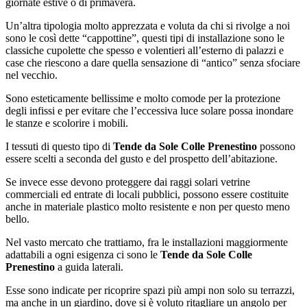
giornate estive o di primavera.
Un’altra tipologia molto apprezzata e voluta da chi si rivolge a noi
sono le così dette “cappottine”, questi tipi di installazione sono le
classiche cupolette che spesso e volentieri all’esterno di palazzi e
case che riescono a dare quella sensazione di “antico” senza sfociare
nel vecchio.
Sono esteticamente bellissime e molto comode per la protezione
degli infissi e per evitare che l’eccessiva luce solare possa inondare
le stanze e scolorire i mobili.
I tessuti di questo tipo di
Tende da Sole Colle Prenestino
possono
essere scelti a seconda del gusto e del prospetto dell’abitazione.
Se invece esse devono proteggere dai raggi solari vetrine
commerciali ed entrate di locali pubblici, possono essere costituite
anche in materiale plastico molto resistente e non per questo meno
bello.
Nel vasto mercato che trattiamo, fra le installazioni maggiormente
adattabili a ogni esigenza ci sono le
Tende da Sole Colle
Prenestino
a guida laterali.
Esse sono indicate per ricoprire spazi più ampi non solo su terrazzi,
ma anche in un giardino, dove si è voluto ritagliare un angolo per