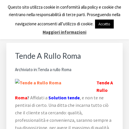
Passa
Passa
Passa
Passa
Skip
TENDE A RULLO ROMA
Questo sito utilizza cookie in conformità alla policy e cookie che
alla
al
alla
al
to
rientrano nella responsabilità di terze parti. Proseguendo nella
navigazione
contenuto
barra
piè
footer
Azienda specializzata in creazioni di Tendaggi a Roma,
navigazione acconsenti all’utilizzo di cookie.
Accetto
primaria
principale
laterale
di
navigation
Tende da Sole, Tende per Interni Roma.
Maggiori informazioni
primaria
pagina
Barra
laterale
Tende A Rullo Roma
primaria
Archiviato in:
Tenda a rullo Roma
Tende A
Rullo
Roma
?
Affidati a
Solution tende
, e non te ne
pentirai di certo. Una ditta che incarna tutto ciò
che il cliente sta cercando: qualità,
professionalità e convenienza, saranno sempre a
tua disposizione, per avere il massimo di qualità.