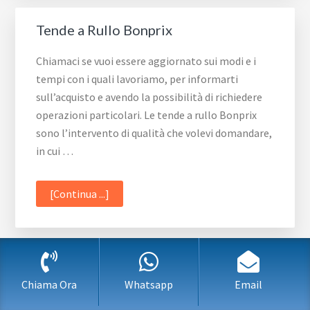
Tende a Rullo Bonprix
Chiamaci se vuoi essere aggiornato sui modi e i
tempi con i quali lavoriamo, per informarti
sull’acquisto e avendo la possibilità di richiedere
operazioni particolari. Le tende a rullo Bonprix
sono l’intervento di qualità che volevi domandare,
in cui …
infoTende
[Continua ...]
a
Rullo
Bonprix
Tende A Pacchetto
Chiama Ora
Whatsapp
Email
Un articolo di uso comune come la tenda potrà