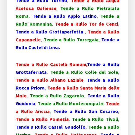
Tende a Rullo Torrino
,
Tende a Rullo Acqua
Acetosa Ostiense
,
Tende a Rullo Pietralata
Roma
,
Tende a Rullo Appio Latino
,
Tende a
Rullo Romanina
,
Tende a Rullo Tor de Cenci
,
Tende a Rullo Grottaperfetta
,
Tende a Rullo
Capannelle
,
Tende a Rullo Torregaia
,
Tende a
Rullo Castel di Leva.
Tende a Rullo Castelli Romani,
Tende a Rullo
Grottaferrata
,
Tende a Rullo Colle del Sole
,
Tende a Rullo Albano Laziale
,
Tende a Rullo
Rocca Priora
,
Tende a Rullo Santa Maria delle
Mole
,
Tende a Rullo Zagarolo
,
Tende a Rullo
Guidonia
,
Tende a Rullo Montecompatri
,
Tende
a Rullo Ariccia
,
Tende a Rullo San Cesareo
,
Tende a Rullo Pomezia
,
Tende a Rullo Tivoli
,
Tende a Rullo Castel Gandolfo
,
Tende a Rullo
Marino
,
Tende a Rullo Nettunense
,
Tende a