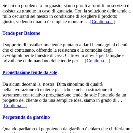
Se hai un problema o un guasto, siamo pronti a fornirti un servizio di
assistenza gratuito in caso di garanzia. Con la soluzione delle tende a
rullo oscuranti sei messo in condizione di scegliere il prodotto
infoTend
giusto, vedendo quanto è semplice montare …
[Continua ...]
a
Rullo
Tende per Balcone
Oscuranti
I supporto di installazione tende puntano a darti i tendaggi ai clienti
che ci contattano, offrendo la resistenza e la comodità degli
avvolgibili per le finestre di casa. Ci trovi in attività per famiglie e
infoTende
privati che ci domandano delle tende per …
[Continua ...]
per
Balcone
Progettazione tende da sole
Da alcuni decenni la nostra Ditta sinonimo di qualità
nella lavorazione di materie plastiche e nella costruzione di
serramenti con relativo progettazione tende da sole Partendo da un
progetto del cliente o da una semplice idea, siamo in grado di …
infoProgettazione
[Continua ...]
tende
da
Pergotenda da giardino
sole
Quando parliamo di pergotenda da giardino è chiaro che ci riferiamo