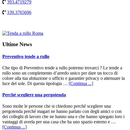
393.4719279
339.3765696
Ultime News
Preventivo tende a rullo
Che tipo di Preventivo tende a rullo potremo trovarci ? Le tende a
rullo sono un complemento d’arredo unico per dare un tocco di
colore alla tua abitazione o ufficio e garantire privacy o attenuare la
infoPreventivo
luce del sole. Di questa tipologia …
[Continua ...]
tende
a
Perché scegliere una pergotenda
rullo
Sono molte le persone che si chiedono perché scegliere una
pergotenda perché magari ne hanno parlato con degli amici o con
dei colleghi di lavoro che ne hanno una e che hanno spiegato loro i
vantaggi di averla per una casa che ha uno spazio esterno e …
infoPerché
[Continua ...]