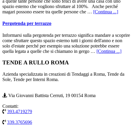
a quelle tante persone che sono felici di avere una casa con uno
spazio esterno che vogliono sfruttare al 100%. Anche perché
infoPer
magari possono essere tra quelle persone che …
[Continua ...]
da
giardin
Pergotenda per terrazzo
Informarsi sulla pergotenda per terrazzo significa mandare a scoprire
come sfruttare questo spazio esterno tutti i giorni dell'anno e non
solo d'estate perché per esempio una soluzione potrebbe essere
infoP
quella legata a quelle che si chiamano in gergo …
[Continua ...]
per
terraz
Footer
TENDE A RULLO ROMA
Azienda specializzata in creazioni di Tendaggi a Roma, Tende da
Sole, Tende per Interni Roma.
Via Giovanni Battista Cerruti, 19 00154 Roma
Contatti:
393.4719279
339.3765696