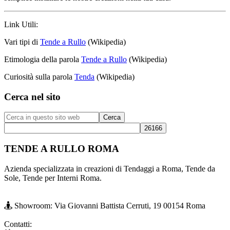
Link Utili:
Vari tipi di
Tende a Rullo
(Wikipedia)
Etimologia della parola
Tende a Rullo
(Wikipedia)
Curiosità sulla parola
Tenda
(Wikipedia)
Barra
Cerca nel sito
laterale
Cerca
primaria
in
questo
sito
TENDE A RULLO ROMA
web
Azienda specializzata in creazioni di Tendaggi a Roma, Tende da
Sole, Tende per Interni Roma.
Showroom: Via Giovanni Battista Cerruti, 19 00154 Roma
Contatti: