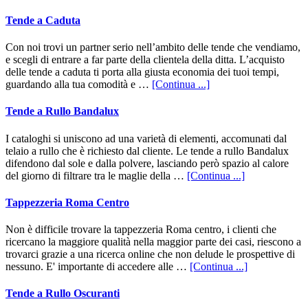
scegliere
una
Tende a Caduta
pergotenda
Con noi trovi un partner serio nell’ambito delle tende che vendiamo,
e scegli di entrare a far parte della clientela della ditta. L’acquisto
delle tende a caduta ti porta alla giusta economia dei tuoi tempi,
infoTende
guardando alla tua comodità e …
[Continua ...]
a
Caduta
Tende a Rullo Bandalux
I cataloghi si uniscono ad una varietà di elementi, accomunati dal
telaio a rullo che è richiesto dal cliente. Le tende a rullo Bandalux
difendono dal sole e dalla polvere, lasciando però spazio al calore
infoTende
del giorno di filtrare tra le maglie della …
[Continua ...]
a
Rullo
Tappezzeria Roma Centro
Bandalux
Non è difficile trovare la tappezzeria Roma centro, i clienti che
ricercano la maggiore qualità nella maggior parte dei casi, riescono a
trovarci grazie a una ricerca online che non delude le prospettive di
infoTappezzer
nessuno. E' importante di accedere alle …
[Continua ...]
Roma
Centro
Tende a Rullo Oscuranti