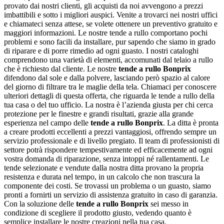
provato dai nostri clienti, gli acquisti da noi avvengono a prezzi
imbattibili e sotto i migliori auspici. Venite a trovarci nei nostri uffici
e chiamateci senza attese, se volete ottenere un preventivo gratuito e
maggiori informazioni. Le nostre tende a rullo comportano pochi
problemi e sono facili da installare, pur sapendo che siamo in grado
di riparare e di porre rimedio ad ogni guasto. I nostri cataloghi
comprendono una varietà di elementi, accomunati dal telaio a rullo
che è richiesto dal cliente. Le nostre
tende a rullo Bonprix
difendono dal sole e dalla polvere, lasciando però spazio al calore
del giorno di filtrare tra le maglie della tela. Chiamaci per conoscere
ulteriori dettagli di questa offerta, che riguarda le tende a rullo della
tua casa o del tuo ufficio. La nostra è l’azienda giusta per chi cerca
protezione per le finestre e grandi risultati, grazie alla grande
esperienza nel campo delle
tende a rullo Bonprix
. La ditta è pronta
a creare prodotti eccellenti a prezzi vantaggiosi, offrendo sempre un
servizio professionale e di livello pregiato. Il team di professionisti di
settore potrà rispondere tempestivamente ed efficacemente ad ogni
vostra domanda di riparazione, senza intoppi né rallentamenti. Le
tende selezionate e vendute dalla nostra ditta provano la propria
resistenza e durata nel tempo, in un calcolo che non trascura la
componente dei costi. Se trovassi un problema o un guasto, siamo
pronti a fornirti un servizio di assistenza gratuito in caso di garanzia.
Con la soluzione delle
tende a rullo Bonprix
sei messo in
condizione di scegliere il prodotto giusto, vedendo quanto è
semplice installare le nostre creazioni nella tua casa.