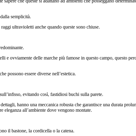
ante sapere che queste si adattano ad ambienti che posseggano determinat
dalla semplicità.
 i raggi ultravioletti anche quando queste sono chiuse.
 predominante.
li e ovviamente delle marche più famose in questo campo, questo perché 
che possono essere diverse nell’estetica.
ll’infisso, evitando così, fastidiosi buchi sulla parete.
dettagli, hanno una meccanica robusta che garantisce una durata prolung
ntire eleganza all’ambiente dove vengono montate.
no il bastone, la cordicella o la catena.