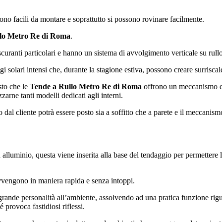
ono facili da montare e soprattutto si possono rovinare facilmente.
lo Metro Re di Roma
.
scuranti particolari e hanno un sistema di avvolgimento verticale su rull
 solari intensi che, durante la stagione estiva, possono creare surriscal
sto che le
Tende a Rullo Metro Re di Roma
offrono un meccanismo co
zzarne tanti modelli dedicati agli interni.
elto dal cliente potrà essere posto sia a soffitto che a parete e il meccani
alluminio, questa viene inserita alla base del tendaggio per permettere l
vvengono in maniera rapida e senza intoppi.
grande personalità all’ambiente, assolvendo ad una pratica funzione rig
 provoca fastidiosi riflessi.