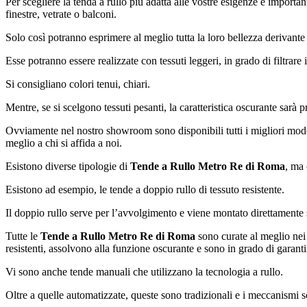
Per scegliere la tenda a rullo più adatta alle vostre esigenze è import
finestre, vetrate o balconi.
Solo così potranno esprimere al meglio tutta la loro bellezza derivante 
Esse potranno essere realizzate con tessuti leggeri, in grado di filtrare
Si consigliano colori tenui, chiari.
Mentre, se si scelgono tessuti pesanti, la caratteristica oscurante sarà
Ovviamente nel nostro showroom sono disponibili tutti i migliori model
meglio a chi si affida a noi.
Esistono diverse tipologie di
Tende a Rullo Metro Re di Roma
, ma 
Esistono ad esempio, le tende a doppio rullo di tessuto resistente.
Il doppio rullo serve per l’avvolgimento e viene montato direttamente su
Tutte le
Tende a Rullo Metro Re di Roma
sono curate al meglio nei 
resistenti, assolvono alla funzione oscurante e sono in grado di gara
Vi sono anche tende manuali che utilizzano la tecnologia a rullo.
Oltre a quelle automatizzate, queste sono tradizionali e i meccanismi so