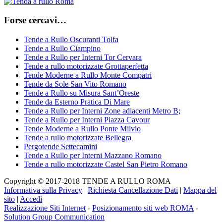
Forse cercavi…
Tende a Rullo Oscuranti Tolfa
Tende a Rullo Ciampino
Tende a Rullo per Interni Tor Cervara
Tende a rullo motorizzate Grottaperfetta
Tende Moderne a Rullo Monte Compatri
Tende da Sole San Vito Romano
Tende a Rullo su Misura Sant’Oreste
Tende da Esterno Pratica Di Mare
Tende a Rullo per Interni Zone adiacenti Metro B;
Tende a Rullo per Interni Piazza Cavour
Tende Moderne a Rullo Ponte Milvio
Tende a rullo motorizzate Bellegra
Pergotende Settecamini
Tende a Rullo per Interni Mazzano Romano
Tende a rullo motorizzate Castel San Pietro Romano
Copyright © 2017-2018 TENDE A RULLO ROMA
Informativa sulla Privacy
|
Richiesta Cancellazione Dati
|
Mappa del
sito
|
Accedi
Realizzazione Siti Internet
-
Posizionamento siti web ROMA
-
Solution Group Communication