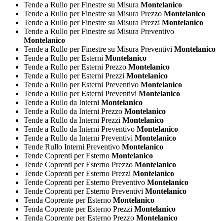
Tende a Rullo per Finestre su Misura
Montelanico
Tende a Rullo per Finestre su Misura Prezzo
Montelanico
Tende a Rullo per Finestre su Misura Prezzi
Montelanico
Tende a Rullo per Finestre su Misura Preventivo
Montelanico
Tende a Rullo per Finestre su Misura Preventivi
Montelanico
Tende a Rullo per Esterni
Montelanico
Tende a Rullo per Esterni Prezzo
Montelanico
Tende a Rullo per Esterni Prezzi
Montelanico
Tende a Rullo per Esterni Preventivo
Montelanico
Tende a Rullo per Esterni Preventivi
Montelanico
Tende a Rullo da Interni
Montelanico
Tende a Rullo da Interni Prezzo
Montelanico
Tende a Rullo da Interni Prezzi
Montelanico
Tende a Rullo da Interni Preventivo
Montelanico
Tende a Rullo da Interni Preventivi
Montelanico
Tende Rullo Interni Preventivo
Montelanico
Tende Coprenti per Esterno
Montelanico
Tende Coprenti per Esterno Prezzo
Montelanico
Tende Coprenti per Esterno Prezzi
Montelanico
Tende Coprenti per Esterno Preventivo
Montelanico
Tende Coprenti per Esterno Preventivi
Montelanico
Tenda Coprente per Esterno
Montelanico
Tenda Coprente per Esterno Prezzi
Montelanico
Tenda Coprente per Esterno Prezzo
Montelanico