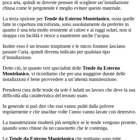
poca aria, quindi se doveste pensare di scegliere un’installazione
chiusa come le pergotende è meglio evitare questo materiale.
La terza opzione per
Tende da Esterno Montelanico
, ossia quelle
fatte in copertura microforata, sono assolutamente da preferire in
quanto è una tela molto resistente al calore e ai raggi solari, non si
strappa con facilità e riesce a mantenere anche l’acqua.
Inoltre esso è un tessuto traspirante e le micro forature lasciano
passare l’aria, quindi diventa indicato per qualsiasi tipo
d’installazione.
Detto ciò, in quanto veri specialisti delle
Tende da Esterno
Montelanico
, vi ricordiamo che per una maggiore durate delle
installazioni è bene provvedere a un’attenta manutenzione.
Prendersi cura delle tende da sole è infatti un lavoro che deve la sua
difficoltà alla caratteristica del tessuto usato.
In generale si può dire che essi vanno puliti dalla polvere
regolarmente e che una/due volte l’anno vanno lavate con detersivo.
La manutenzione risulterà più semplice se le tende vengono protette,
quando sono chiuse da un cassonetto che le contenga.
Le
Tende da Esterno Montelanico
che trattiamo sono tutte