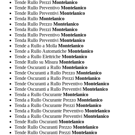
Tende Rullo Prezzi
Montelanico
Tende Rullo Preventivo
Montelanico
Tende Rullo Preventivi
Montelanico
Tenda Rullo
Montelanico
Tenda Rullo Prezzo
Montelanico
Tenda Rullo Prezzi
Montelanico
Tenda Rullo Preventivo
Montelanico
Tenda Rullo Preventivi
Montelanico
Tende a Rullo a Molla
Montelanico
Tende a Rullo Automatiche
Montelanico
Tende a Rullo Elettriche
Montelanico
Tende Rullo su Misura
Montelanico
Tende Oscuranti a Rullo
Montelanico
Tende Oscuranti a Rullo Prezzo
Montelanico
Tende Oscuranti a Rullo Prezzi
Montelanico
Tende Oscuranti a Rullo Preventivo
Montelanico
Tende Oscuranti a Rullo Preventivi
Montelanico
Tenda a Rullo Oscurante
Montelanico
Tenda a Rullo Oscurante Prezzo
Montelanico
Tenda a Rullo Oscurante Prezzi
Montelanico
Tenda a Rullo Oscurante Preventivo
Montelanico
Tenda a Rullo Oscurante Preventivi
Montelanico
Tende Rullo Oscuranti
Montelanico
Tende Rullo Oscuranti Prezzo
Montelanico
Tende Rullo Oscuranti Prezzi
Montelanico