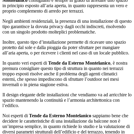
Montelanico
consigliano è sempre in grado di arredare uno spazio
in principio esposto all’aria aperta, in quanto rappresenta un vero e
proprio complemento di arredo per terrazzi.
Negli ambienti residenziali, la presenza di una installazione di questo
tipo garantisce la dovuta privacy dagli occhi indiscreti, risolvendo
con un singolo prodotto molteplici problematiche.
Inoltre, questo tipo d’installazione permette di ricavare uno spazio
protetto dal sole e dalla pioggia da poter sfruttare per mangiare
all’aria aperta, o per ricevere i clienti nel caso di un locale pubblico.
In quanto veri esperti di
Tende da Esterno Montelanico
, è nostra
premura consigliare questo tipo di struttura in quanto nei terrazzi
troppo esposti risolve anche il problema degli agenti climatici
esterni, che spesso impediscono di sfruttare l’outdoor nei mesi
invernali o in piena stagione estiva.
Il design elegante delle installazioni che vendiamo va ad arricchire lo
spazio mantenendo la continuità e l’armonia architettonica con
l’edifico.
Noi esperti di
Tende da Esterno Montelanico
sappiamo bene che
decidere le caratteristiche di una installazione da balcone non è
un’impresa semplice, in quanto richiede lo studio e la valutazione di
diversi parametri strutturali dell’edificio e del terrazzo, tenendo in