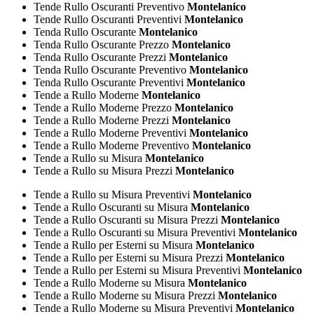
Tende Rullo Oscuranti Preventivo
Montelanico
Tende Rullo Oscuranti Preventivi
Montelanico
Tenda Rullo Oscurante
Montelanico
Tenda Rullo Oscurante Prezzo
Montelanico
Tenda Rullo Oscurante Prezzi
Montelanico
Tenda Rullo Oscurante Preventivo
Montelanico
Tenda Rullo Oscurante Preventivi
Montelanico
Tende a Rullo Moderne
Montelanico
Tende a Rullo Moderne Prezzo
Montelanico
Tende a Rullo Moderne Prezzi
Montelanico
Tende a Rullo Moderne Preventivi
Montelanico
Tende a Rullo Moderne Preventivo
Montelanico
Tende a Rullo su Misura
Montelanico
Tende a Rullo su Misura Prezzi
Montelanico
Tende a Rullo su Misura Preventivi
Montelanico
Tende a Rullo Oscuranti su Misura
Montelanico
Tende a Rullo Oscuranti su Misura Prezzi
Montelanico
Tende a Rullo Oscuranti su Misura Preventivi
Montelanico
Tende a Rullo per Esterni su Misura
Montelanico
Tende a Rullo per Esterni su Misura Prezzi
Montelanico
Tende a Rullo per Esterni su Misura Preventivi
Montelanico
Tende a Rullo Moderne su Misura
Montelanico
Tende a Rullo Moderne su Misura Prezzi
Montelanico
Tende a Rullo Moderne su Misura Preventivi
Montelanico