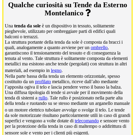
Qualche curiosità su Tende da Esterno
Montelanico
Una
tenda da sole
è un dispositivo in tessuto, solitamente
pieghevole, utilizzato per ombreggiare parti di edifici quali
balconi o terrazzi.
La struttura portante della tenda da sole è composta da bracci i
quali, analogamente a quanto avviene per un
ombrello
,
garantiscono il tensionamento del tessuto e di conseguenza la
tenuta al vento. Tale struttura è solitamente composta da elementi
metallici ma esistono anche tende (pergolati) con struttura in altri
materiali, ad esempio in
legno
.
Nella parte bassa della tenda un elemento orizzontale, spesso
costituito da un
profilato
metallico, riceve dall’alto mediante
l’apposita ogiva il telo e lascia pendere verso il basso la balza.
Una diffusa tipologia di tende si avvale per il movimento della
tenda di sistemi a
rullo
. Tale rullo è posizionato nella parte alta
della tenda e ruotando su se stesso mediante un arganello manuale
o un motore elettrico tubolare avvolge o svolge il telo.
Le tende
da sole motorizzate risultano particolarmente utili in caso di grandi
superfici e vengono a volte dotate di
telecomando
e sensore vento
per la protezione della tenda in caso di maltempo o addirittura di
sensore sole e vento per i clienti più esigenti.