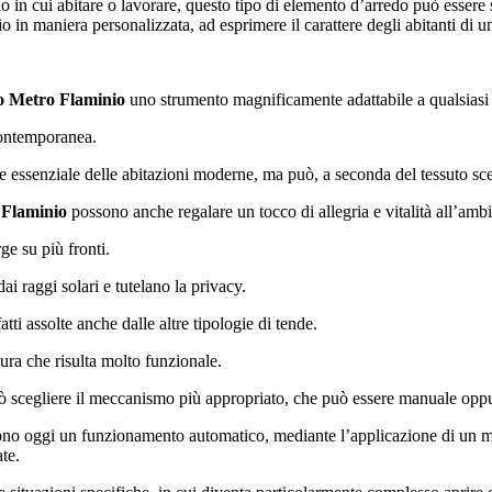
 in cui abitare o lavorare, questo tipo di elemento d’arredo può essere 
o in maniera personalizzata, ad esprimere il carattere degli abitanti di un
o Metro Flaminio
uno strumento magnificamente adattabile a qualsiasi ti
 contemporanea.
ile essenziale delle abitazioni moderne, ma può, a seconda del tessuto sce
 Flaminio
possono anche regalare un tocco di allegria e vitalità all’ambi
ge su più fronti.
i raggi solari e tutelano la privacy.
i assolte anche dalle altre tipologie di tende.
ura che risulta molto funzionale.
uò scegliere il meccanismo più appropriato, che può essere manuale opp
o oggi un funzionamento automatico, mediante l’applicazione di un mo
te.