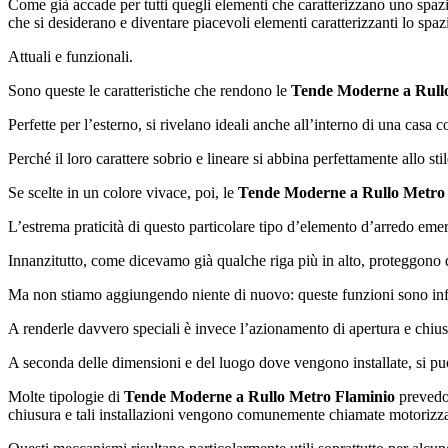
Come già accade per tutti quegli elementi che caratterizzano uno spazio
che si desiderano e diventare piacevoli elementi caratterizzanti lo spazi
Attuali e funzionali.
Sono queste le caratteristiche che rendono le
Tende Moderne a Rull
Perfette per l’esterno, si rivelano ideali anche all’interno di una casa
Perché il loro carattere sobrio e lineare si abbina perfettamente allo st
Se scelte in un colore vivace, poi, le
Tende Moderne a Rullo Metro
L’estrema praticità di questo particolare tipo d’elemento d’arredo emer
Innanzitutto, come dicevamo già qualche riga più in alto, proteggono da
Ma non stiamo aggiungendo niente di nuovo: queste funzioni sono infatt
A renderle davvero speciali è invece l’azionamento di apertura e chius
A seconda delle dimensioni e del luogo dove vengono installate, si p
Molte tipologie di
Tende Moderne a Rullo Metro Flaminio
prevedon
chiusura e tali installazioni vengono comunemente chiamate motorizza