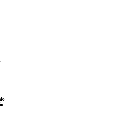
o
io
io