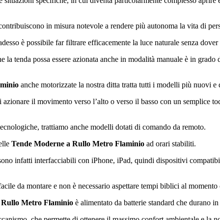
 situazioni specifiche, in cui diventa particolarmente complesso aprire e
contribuiscono in misura notevole a rendere più autonoma la vita di per
desso è possibile far filtrare efficacemente la luce naturale senza dove
he la tenda possa essere azionata anche in modalità manuale è in grado d
aminio
anche motorizzate la nostra ditta tratta tutti i modelli più nuovi e
i azionare il movimento verso l’alto o verso il basso con un semplice to
tecnologiche, trattiamo anche modelli dotati di comando da remoto.
elle
Tende Moderne a Rullo Metro Flaminio
ad orari stabiliti.
ono infatti interfacciabili con iPhone, iPad, quindi dispositivi compatib
facile da montare e non è necessario aspettare tempi biblici al momento d
Rullo Metro Flaminio
è alimentato da batterie standard che durano in
ccanismo, che permette di ottenere il massimo confort ambientale e la nost