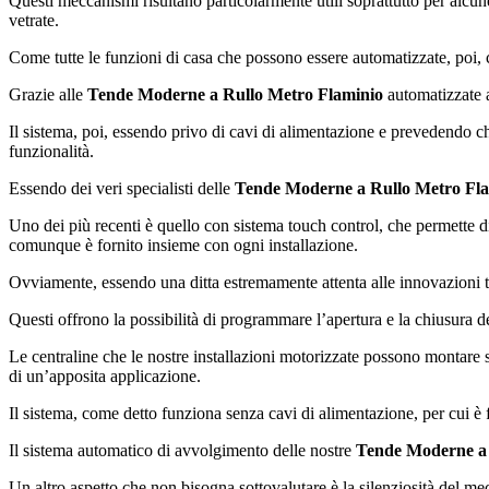
Questi meccanismi risultano particolarmente utili soprattutto per alcune
vetrate.
Come tutte le funzioni di casa che possono essere automatizzate, poi, 
Grazie alle
Tende Moderne a Rullo Metro Flaminio
automatizzate a
Il sistema, poi, essendo privo di cavi di alimentazione e prevedendo c
funzionalità.
Essendo dei veri specialisti delle
Tende Moderne a Rullo Metro Fl
Uno dei più recenti è quello con sistema touch control, che permette d
comunque è fornito insieme con ogni installazione.
Ovviamente, essendo una ditta estremamente attenta alle innovazioni 
Questi offrono la possibilità di programmare l’apertura e la chiusura d
Le centraline che le nostre installazioni motorizzate possono montare s
di un’apposita applicazione.
Il sistema, come detto funziona senza cavi di alimentazione, per cui è 
Il sistema automatico di avvolgimento delle nostre
Tende Moderne a 
Un altro aspetto che non bisogna sottovalutare è la silenziosità del me