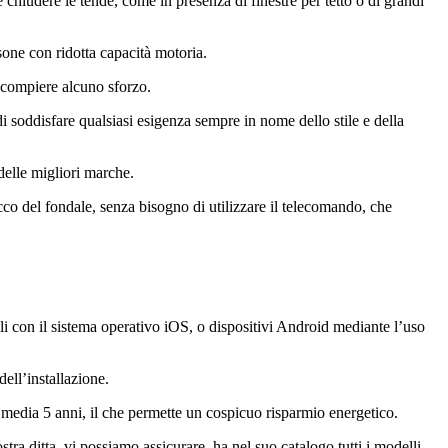
 chiudere le tende, come in presenza di finestre per tetto o di grandi
sone con ridotta capacità motoria.
r compiere alcuno sforzo.
i soddisfare qualsiasi esigenza sempre in nome dello stile e della
 delle migliori marche.
cco del fondale, senza bisogno di utilizzare il telecomando, che
ili con il sistema operativo iOS, o dispositivi Android mediante l’uso
ell’installazione.
 media 5 anni, il che permette un cospicuo risparmio energetico.
ra ditta, vi possiamo assicurare, ha nel suo catalogo tutti i modelli