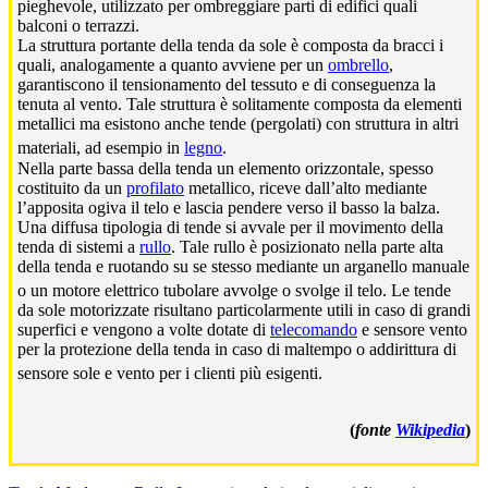
pieghevole, utilizzato per ombreggiare parti di edifici quali
balconi o terrazzi.
La struttura portante della tenda da sole è composta da bracci i
quali, analogamente a quanto avviene per un
ombrello
,
garantiscono il tensionamento del tessuto e di conseguenza la
tenuta al vento. Tale struttura è solitamente composta da elementi
metallici ma esistono anche tende (pergolati) con struttura in altri
materiali, ad esempio in
legno
.
Nella parte bassa della tenda un elemento orizzontale, spesso
costituito da un
profilato
metallico, riceve dall’alto mediante
l’apposita ogiva il telo e lascia pendere verso il basso la balza.
Una diffusa tipologia di tende si avvale per il movimento della
tenda di sistemi a
rullo
. Tale rullo è posizionato nella parte alta
della tenda e ruotando su se stesso mediante un arganello manuale
o un motore elettrico tubolare avvolge o svolge il telo.
Le tende
da sole motorizzate risultano particolarmente utili in caso di grandi
superfici e vengono a volte dotate di
telecomando
e sensore vento
per la protezione della tenda in caso di maltempo o addirittura di
sensore sole e vento per i clienti più esigenti.
(
fonte
Wikipedia
)