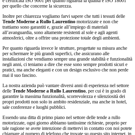
è certificata ISO 9001 per quanto riguarda la qualità e ISO 18001
per quello che concerne la sicurezza.
Inoltre per chiarezza vogliamo farvi sapere che tutti i tessuti delle
Tende Moderne a Rullo Laurentino
motorizzate e non che
trattiamo sono garantiti e, grazie all’impiego di materiali
all’avanguardia, sono altamente resistenti al sole e agli agenti
atmosferici, oltre a offrire una protezione totale degli ambienti.
Per quanto riguarda invece le strutture, progettate su misura anche
per schermare le più grandi superfici, che assicurano alle
installazioni che vendiamo sempre una grande stabilità e funzionalità
negli anni, ci teniamo a dire che esse sono sempre prodotti sicuri e
pratici, ma anche eleganti e con un design esclusivo che non perde
mai il suo fascino.
La nostra azienda può vantare diversi anni di esperienza nel settore
delle
Tende Moderne a Rullo Laurentino
, per cui è in grado di
garantire la massima funzionalità, scorrevolezza e silenziosità dei
propri prodotti non solo in ambito residenziale, ma anche in hotel,
sale conferenze e luoghi pubblici.
Essendo una ditta di primo piano nel settore delle tende a rullo
motorizzate, ogni giorno abbiamo tantissime richieste, proprio per
tale ragione se avete intenzione di mettervi in contatto con noi potete
chiamare al numero di telefono che trovate su questo sito internet, in