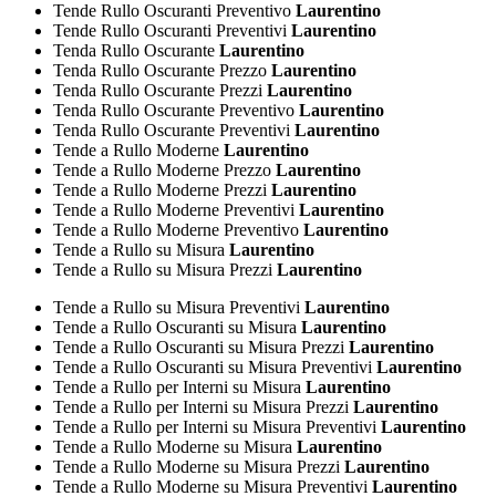
Tende Rullo Oscuranti Preventivo
Laurentino
Tende Rullo Oscuranti Preventivi
Laurentino
Tenda Rullo Oscurante
Laurentino
Tenda Rullo Oscurante Prezzo
Laurentino
Tenda Rullo Oscurante Prezzi
Laurentino
Tenda Rullo Oscurante Preventivo
Laurentino
Tenda Rullo Oscurante Preventivi
Laurentino
Tende a Rullo Moderne
Laurentino
Tende a Rullo Moderne Prezzo
Laurentino
Tende a Rullo Moderne Prezzi
Laurentino
Tende a Rullo Moderne Preventivi
Laurentino
Tende a Rullo Moderne Preventivo
Laurentino
Tende a Rullo su Misura
Laurentino
Tende a Rullo su Misura Prezzi
Laurentino
Tende a Rullo su Misura Preventivi
Laurentino
Tende a Rullo Oscuranti su Misura
Laurentino
Tende a Rullo Oscuranti su Misura Prezzi
Laurentino
Tende a Rullo Oscuranti su Misura Preventivi
Laurentino
Tende a Rullo per Interni su Misura
Laurentino
Tende a Rullo per Interni su Misura Prezzi
Laurentino
Tende a Rullo per Interni su Misura Preventivi
Laurentino
Tende a Rullo Moderne su Misura
Laurentino
Tende a Rullo Moderne su Misura Prezzi
Laurentino
Tende a Rullo Moderne su Misura Preventivi
Laurentino