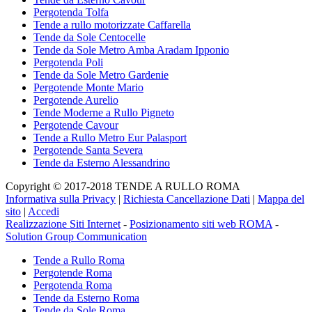
Pergotenda Tolfa
Tende a rullo motorizzate Caffarella
Tende da Sole Centocelle
Tende da Sole Metro Amba Aradam Ipponio
Pergotenda Poli
Tende da Sole Metro Gardenie
Pergotende Monte Mario
Pergotende Aurelio
Tende Moderne a Rullo Pigneto
Pergotende Cavour
Tende a Rullo Metro Eur Palasport
Pergotende Santa Severa
Tende da Esterno Alessandrino
Copyright © 2017-2018 TENDE A RULLO ROMA
Informativa sulla Privacy
|
Richiesta Cancellazione Dati
|
Mappa del
sito
|
Accedi
Realizzazione Siti Internet
-
Posizionamento siti web ROMA
-
Solution Group Communication
Tende a Rullo Roma
Pergotende Roma
Pergotenda Roma
Tende da Esterno Roma
Tende da Sole Roma