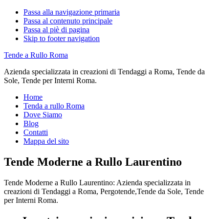
Passa alla navigazione primaria
Passa al contenuto principale
Passa al piè di pagina
Skip to footer navigation
Tende a Rullo Roma
Azienda specializzata in creazioni di Tendaggi a Roma, Tende da
Sole, Tende per Interni Roma.
Home
Tenda a rullo Roma
Dove Siamo
Blog
Contatti
Mappa del sito
Tende Moderne a Rullo Laurentino
Tende Moderne a Rullo Laurentino: Azienda specializzata in
creazioni di Tendaggi a Roma, Pergotende,Tende da Sole, Tende
per Interni Roma.