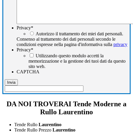
Privacy
*
Autorizzo il trattamento dei miei dati personali.
Consenso al trattamento dei dati personali secondo le
condizioni espresse nella pagina d'informativa sulla
privacy
Privacy
*
Utilizzando questo modulo accetti la
memorizzazione e la gestione dei tuoi dati da questo
sito web.
CAPTCHA
DA NOI TROVERAI Tende Moderne a
Rullo Laurentino
Tende Rullo
Laurentino
Tende Rullo Prezzo
Laurentino