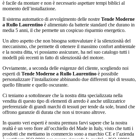
è facile da montare e non è necessario aspettare tempi biblici al
momento dell’installazione.
Il sistema automatico di avvolgimento delle nostre
Tende Moderne
a Rullo Laurentino
è alimentato da batterie standard che durano in
media 5 anni, il che permette un cospicuo risparmio energetico.
Un altro aspetto che non bisogna sottovalutare è la silenziosità del
meccanismo, che permette di ottenere il massimo confort ambientale
e la nostra ditta, vi possiamo assicurare, ha nel suo catalogo tutti i
modelli più recenti in fatto di silenziosità del motore.
Ovviamente, a seconda delle esigenze del cliente, scegliendo noi
esperti di
Tende Moderne a Rullo Laurentino
è possibile
personalizzare l’installazione abbinando due differenti tipi di tessuto,
quello filtrante e quello oscurante.
Ci teniamo a sottolineare che la nostra ditta specializzata nella
vendita di questo tipo di elementi di arredo è anche utilizzatrice
preferenziale di grandi marchi di tessuti per tende da sole, brand che
offrono garanzie di durata che non si trovano altrove.
In quanto veri esperti è nostra premura farvi sapere che la nostra
realtà è un vero fiore all’occhiello del Made in Italy, visto che tutti i
prodotti che mettiamo in commercio sono a marchio CE e l’azienda