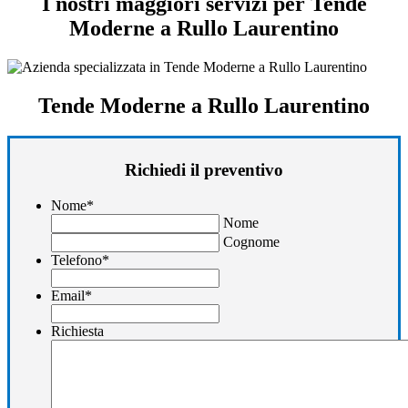
I nostri maggiori servizi per Tende
Moderne a Rullo Laurentino
Tende Moderne a Rullo Laurentino
Richiedi il preventivo
Nome
*
Nome
Cognome
Telefono
*
Email
*
Richiesta