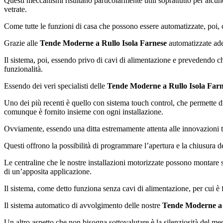
Questi meccanismi risultano particolarmente utili soprattutto per alcune
vetrate.
Come tutte le funzioni di casa che possono essere automatizzate, poi, 
Grazie alle
Tende Moderne a Rullo Isola Farnese
automatizzate ades
Il sistema, poi, essendo privo di cavi di alimentazione e prevedendo c
funzionalità.
Essendo dei veri specialisti delle
Tende Moderne a Rullo Isola Far
Uno dei più recenti è quello con sistema touch control, che permette d
comunque è fornito insieme con ogni installazione.
Ovviamente, essendo una ditta estremamente attenta alle innovazioni 
Questi offrono la possibilità di programmare l’apertura e la chiusura d
Le centraline che le nostre installazioni motorizzate possono montare s
di un’apposita applicazione.
Il sistema, come detto funziona senza cavi di alimentazione, per cui è 
Il sistema automatico di avvolgimento delle nostre
Tende Moderne a 
Un altro aspetto che non bisogna sottovalutare è la silenziosità del me