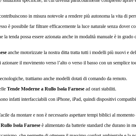
 situazioni specifiche, in cui diventa particolarmente complesso aprire e
contribuiscono in misura notevole a rendere più autonoma la vita di per
so è possibile far filtrare efficacemente la luce naturale senza dover c
he la tenda possa essere azionata anche in modalità manuale è in grado d
nese
anche motorizzate la nostra ditta tratta tutti i modelli più nuovi e de
i azionare il movimento verso l’alto o verso il basso con un semplice to
tecnologiche, trattiamo anche modelli dotati di comando da remoto.
elle
Tende Moderne a Rullo Isola Farnese
ad orari stabiliti.
ono infatti interfacciabili con iPhone, iPad, quindi dispositivi compatib
facile da montare e non è necessario aspettare tempi biblici al momento d
Rullo Isola Farnese
è alimentato da batterie standard che durano in me
ccanismo, che permette di ottenere il massimo confort ambientale e la nost