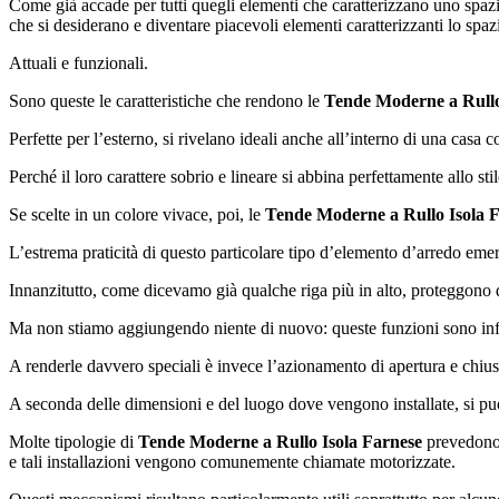
Come già accade per tutti quegli elementi che caratterizzano uno spazio
che si desiderano e diventare piacevoli elementi caratterizzanti lo spazi
Attuali e funzionali.
Sono queste le caratteristiche che rendono le
Tende Moderne a Rullo
Perfette per l’esterno, si rivelano ideali anche all’interno di una casa
Perché il loro carattere sobrio e lineare si abbina perfettamente allo st
Se scelte in un colore vivace, poi, le
Tende Moderne a Rullo Isola 
L’estrema praticità di questo particolare tipo d’elemento d’arredo emer
Innanzitutto, come dicevamo già qualche riga più in alto, proteggono da
Ma non stiamo aggiungendo niente di nuovo: queste funzioni sono infatt
A renderle davvero speciali è invece l’azionamento di apertura e chius
A seconda delle dimensioni e del luogo dove vengono installate, si p
Molte tipologie di
Tende Moderne a Rullo Isola Farnese
prevedono 
e tali installazioni vengono comunemente chiamate motorizzate.