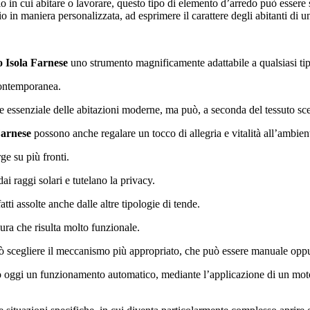
 in cui abitare o lavorare, questo tipo di elemento d’arredo può essere 
o in maniera personalizzata, ad esprimere il carattere degli abitanti di un
 Isola Farnese
uno strumento magnificamente adattabile a qualsiasi tipo 
 contemporanea.
ile essenziale delle abitazioni moderne, ma può, a seconda del tessuto sce
Farnese
possono anche regalare un tocco di allegria e vitalità all’ambien
ge su più fronti.
i raggi solari e tutelano la privacy.
i assolte anche dalle altre tipologie di tende.
ura che risulta molto funzionale.
uò scegliere il meccanismo più appropriato, che può essere manuale opp
oggi un funzionamento automatico, mediante l’applicazione di un motor