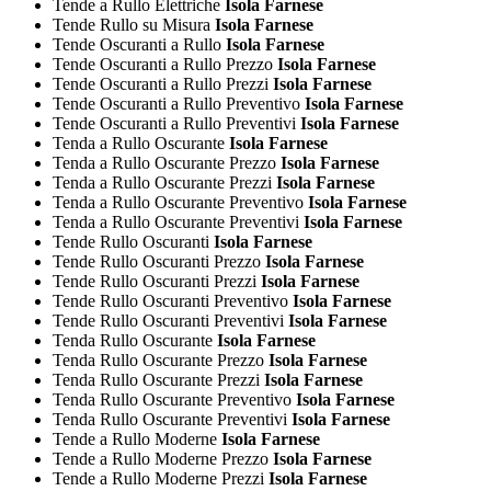
Tende a Rullo Elettriche
Isola Farnese
Tende Rullo su Misura
Isola Farnese
Tende Oscuranti a Rullo
Isola Farnese
Tende Oscuranti a Rullo Prezzo
Isola Farnese
Tende Oscuranti a Rullo Prezzi
Isola Farnese
Tende Oscuranti a Rullo Preventivo
Isola Farnese
Tende Oscuranti a Rullo Preventivi
Isola Farnese
Tenda a Rullo Oscurante
Isola Farnese
Tenda a Rullo Oscurante Prezzo
Isola Farnese
Tenda a Rullo Oscurante Prezzi
Isola Farnese
Tenda a Rullo Oscurante Preventivo
Isola Farnese
Tenda a Rullo Oscurante Preventivi
Isola Farnese
Tende Rullo Oscuranti
Isola Farnese
Tende Rullo Oscuranti Prezzo
Isola Farnese
Tende Rullo Oscuranti Prezzi
Isola Farnese
Tende Rullo Oscuranti Preventivo
Isola Farnese
Tende Rullo Oscuranti Preventivi
Isola Farnese
Tenda Rullo Oscurante
Isola Farnese
Tenda Rullo Oscurante Prezzo
Isola Farnese
Tenda Rullo Oscurante Prezzi
Isola Farnese
Tenda Rullo Oscurante Preventivo
Isola Farnese
Tenda Rullo Oscurante Preventivi
Isola Farnese
Tende a Rullo Moderne
Isola Farnese
Tende a Rullo Moderne Prezzo
Isola Farnese
Tende a Rullo Moderne Prezzi
Isola Farnese