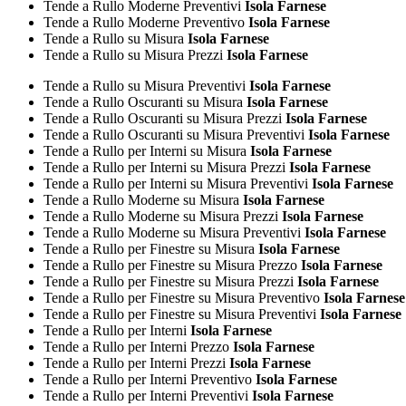
Tende a Rullo Moderne Preventivi
Isola Farnese
Tende a Rullo Moderne Preventivo
Isola Farnese
Tende a Rullo su Misura
Isola Farnese
Tende a Rullo su Misura Prezzi
Isola Farnese
Tende a Rullo su Misura Preventivi
Isola Farnese
Tende a Rullo Oscuranti su Misura
Isola Farnese
Tende a Rullo Oscuranti su Misura Prezzi
Isola Farnese
Tende a Rullo Oscuranti su Misura Preventivi
Isola Farnese
Tende a Rullo per Interni su Misura
Isola Farnese
Tende a Rullo per Interni su Misura Prezzi
Isola Farnese
Tende a Rullo per Interni su Misura Preventivi
Isola Farnese
Tende a Rullo Moderne su Misura
Isola Farnese
Tende a Rullo Moderne su Misura Prezzi
Isola Farnese
Tende a Rullo Moderne su Misura Preventivi
Isola Farnese
Tende a Rullo per Finestre su Misura
Isola Farnese
Tende a Rullo per Finestre su Misura Prezzo
Isola Farnese
Tende a Rullo per Finestre su Misura Prezzi
Isola Farnese
Tende a Rullo per Finestre su Misura Preventivo
Isola Farnese
Tende a Rullo per Finestre su Misura Preventivi
Isola Farnese
Tende a Rullo per Interni
Isola Farnese
Tende a Rullo per Interni Prezzo
Isola Farnese
Tende a Rullo per Interni Prezzi
Isola Farnese
Tende a Rullo per Interni Preventivo
Isola Farnese
Tende a Rullo per Interni Preventivi
Isola Farnese