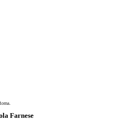
 Roma.
sola Farnese