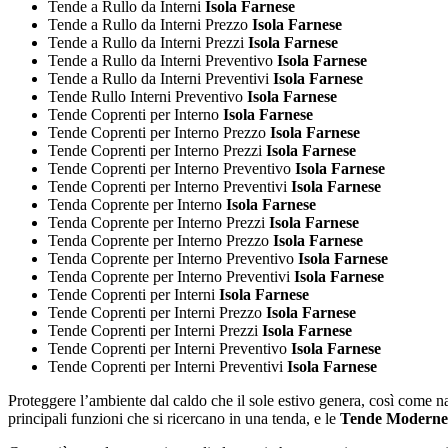
Tende a Rullo da Interni
Isola Farnese
Tende a Rullo da Interni Prezzo
Isola Farnese
Tende a Rullo da Interni Prezzi
Isola Farnese
Tende a Rullo da Interni Preventivo
Isola Farnese
Tende a Rullo da Interni Preventivi
Isola Farnese
Tende Rullo Interni Preventivo
Isola Farnese
Tende Coprenti per Interno
Isola Farnese
Tende Coprenti per Interno Prezzo
Isola Farnese
Tende Coprenti per Interno Prezzi
Isola Farnese
Tende Coprenti per Interno Preventivo
Isola Farnese
Tende Coprenti per Interno Preventivi
Isola Farnese
Tenda Coprente per Interno
Isola Farnese
Tenda Coprente per Interno Prezzi
Isola Farnese
Tenda Coprente per Interno Prezzo
Isola Farnese
Tenda Coprente per Interno Preventivo
Isola Farnese
Tenda Coprente per Interno Preventivi
Isola Farnese
Tende Coprenti per Interni
Isola Farnese
Tende Coprenti per Interni Prezzo
Isola Farnese
Tende Coprenti per Interni Prezzi
Isola Farnese
Tende Coprenti per Interni Preventivo
Isola Farnese
Tende Coprenti per Interni Preventivi
Isola Farnese
Proteggere l’ambiente dal caldo che il sole estivo genera, così come nasc
principali funzioni che si ricercano in una tenda, e le
Tende Moderne 