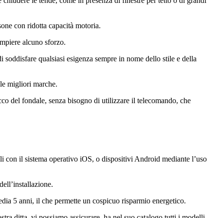
 chiudere le tende, come in presenza di finestre per tetto o di grandi
sone con ridotta capacità motoria.
ompiere alcuno sforzo.
i soddisfare qualsiasi esigenza sempre in nome dello stile e della
lle migliori marche.
cco del fondale, senza bisogno di utilizzare il telecomando, che
ili con il sistema operativo iOS, o dispositivi Android mediante l’uso
ell’installazione.
dia 5 anni, il che permette un cospicuo risparmio energetico.
ra ditta, vi possiamo assicurare, ha nel suo catalogo tutti i modelli