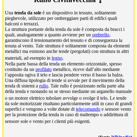
Una
tenda da sole
è un dispositivo in tessuto, solitamente
pieghevole, utilizzato per ombreggiare parti di edifici quali
balconi o terrazzi.
La struttura portante della tenda da sole è composta da bracci i
quali, analogamente a quanto avviene per un
ombrello
,
garantiscono il tensionamento del tessuto e di conseguenza la
tenuta al vento. Tale struttura è solitamente composta da elementi
metallici ma esistono anche tende (pergolati) con struttura in altri
materiali, ad esempio in
legno
.
Nella parte bassa della tenda un elemento orizzontale, spesso
costituito da un
profilato
metallico, riceve dall’alto mediante
l’apposita ogiva il telo e lascia pendere verso il basso la balza.
Una diffusa tipologia di tende si avvale per il movimento della
tenda di sistemi a
rullo
. Tale rullo è posizionato nella parte alta
della tenda e ruotando su se stesso mediante un arganello manuale
o un motore elettrico tubolare avvolge o svolge il telo.
Le tende
da sole motorizzate risultano particolarmente utili in caso di grandi
superfici e vengono a volte dotate di
telecomando
e sensore vento
per la protezione della tenda in caso di maltempo o addirittura di
sensore sole e vento per i clienti più esigenti.