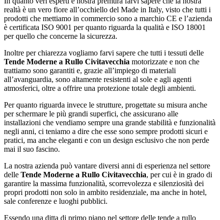
In quanto veri esperti è nostra premura farvi sapere che la nostra
realtà è un vero fiore all’occhiello del Made in Italy, visto che tutti i
prodotti che mettiamo in commercio sono a marchio CE e l’azienda
è certificata ISO 9001 per quanto riguarda la qualità e ISO 18001
per quello che concerne la sicurezza.
Inoltre per chiarezza vogliamo farvi sapere che tutti i tessuti delle
Tende Moderne a Rullo Civitavecchia
motorizzate e non che
trattiamo sono garantiti e, grazie all’impiego di materiali
all’avanguardia, sono altamente resistenti al sole e agli agenti
atmosferici, oltre a offrire una protezione totale degli ambienti.
Per quanto riguarda invece le strutture, progettate su misura anche
per schermare le più grandi superfici, che assicurano alle
installazioni che vendiamo sempre una grande stabilità e funzionalità
negli anni, ci teniamo a dire che esse sono sempre prodotti sicuri e
pratici, ma anche eleganti e con un design esclusivo che non perde
mai il suo fascino.
La nostra azienda può vantare diversi anni di esperienza nel settore
delle
Tende Moderne a Rullo Civitavecchia
, per cui è in grado di
garantire la massima funzionalità, scorrevolezza e silenziosità dei
propri prodotti non solo in ambito residenziale, ma anche in hotel,
sale conferenze e luoghi pubblici.
Essendo una ditta di primo piano nel settore delle tende a rullo