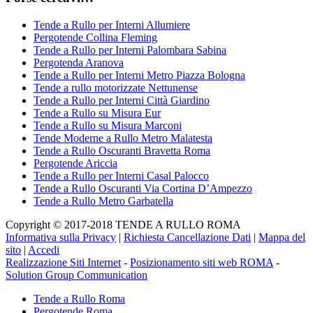
Tende a Rullo per Interni Allumiere
Pergotende Collina Fleming
Tende a Rullo per Interni Palombara Sabina
Pergotenda Aranova
Tende a Rullo per Interni Metro Piazza Bologna
Tende a rullo motorizzate Nettunense
Tende a Rullo per Interni Città Giardino
Tende a Rullo su Misura Eur
Tende a Rullo su Misura Marconi
Tende Moderne a Rullo Metro Malatesta
Tende a Rullo Oscuranti Bravetta Roma
Pergotende Ariccia
Tende a Rullo per Interni Casal Palocco
Tende a Rullo Oscuranti Via Cortina D’Ampezzo
Tende a Rullo Metro Garbatella
Copyright © 2017-2018 TENDE A RULLO ROMA
Informativa sulla Privacy
|
Richiesta Cancellazione Dati
|
Mappa del
sito
|
Accedi
Realizzazione Siti Internet
-
Posizionamento siti web ROMA
-
Solution Group Communication
Tende a Rullo Roma
Pergotende Roma