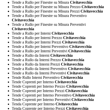
Tende a Rullo per Finestre su Misura
Civitavecchia
Tende a Rullo per Finestre su Misura Prezzo
Civitavecchia
Tende a Rullo per Finestre su Misura Prezzi
Civitavecchia
Tende a Rullo per Finestre su Misura Preventivo
Civitavecchia
Tende a Rullo per Finestre su Misura Preventivi
Civitavecchia
Tende a Rullo per Interni
Civitavecchia
Tende a Rullo per Interni Prezzo
Civitavecchia
Tende a Rullo per Interni Prezzi
Civitavecchia
Tende a Rullo per Interni Preventivo
Civitavecchia
Tende a Rullo per Interni Preventivi
Civitavecchia
Tende a Rullo da Interni
Civitavecchia
Tende a Rullo da Interni Prezzo
Civitavecchia
Tende a Rullo da Interni Prezzi
Civitavecchia
Tende a Rullo da Interni Preventivo
Civitavecchia
Tende a Rullo da Interni Preventivi
Civitavecchia
Tende Rullo Interni Preventivo
Civitavecchia
Tende Coprenti per Interno
Civitavecchia
Tende Coprenti per Interno Prezzo
Civitavecchia
Tende Coprenti per Interno Prezzi
Civitavecchia
Tende Coprenti per Interno Preventivo
Civitavecchia
Tende Coprenti per Interno Preventivi
Civitavecchia
Tenda Coprente per Interno
Civitavecchia
Tenda Coprente per Interno Prezzi
Civitavecchia