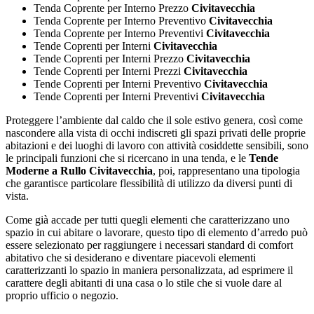
Tenda Coprente per Interno Prezzo
Civitavecchia
Tenda Coprente per Interno Preventivo
Civitavecchia
Tenda Coprente per Interno Preventivi
Civitavecchia
Tende Coprenti per Interni
Civitavecchia
Tende Coprenti per Interni Prezzo
Civitavecchia
Tende Coprenti per Interni Prezzi
Civitavecchia
Tende Coprenti per Interni Preventivo
Civitavecchia
Tende Coprenti per Interni Preventivi
Civitavecchia
Proteggere l’ambiente dal caldo che il sole estivo genera, così come
nascondere alla vista di occhi indiscreti gli spazi privati delle proprie
abitazioni e dei luoghi di lavoro con attività cosiddette sensibili, sono
le principali funzioni che si ricercano in una tenda, e le
Tende
Moderne a Rullo Civitavecchia
, poi, rappresentano una tipologia
che garantisce particolare flessibilità di utilizzo da diversi punti di
vista.
Come già accade per tutti quegli elementi che caratterizzano uno
spazio in cui abitare o lavorare, questo tipo di elemento d’arredo può
essere selezionato per raggiungere i necessari standard di comfort
abitativo che si desiderano e diventare piacevoli elementi
caratterizzanti lo spazio in maniera personalizzata, ad esprimere il
carattere degli abitanti di una casa o lo stile che si vuole dare al
proprio ufficio o negozio.