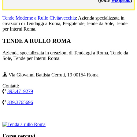
(
fonte
Wikipedia
)
Tende Moderne a Rullo Civitavecchia
: Azienda specializzata in
creazioni di Tendaggi a Roma, Pergotende,Tende da Sole, Tende
per Interni Roma.
Footer
TENDE A RULLO ROMA
Azienda specializzata in creazioni di Tendaggi a Roma, Tende da
Sole, Tende per Interni Roma.
Via Giovanni Battista Cerruti, 19 00154 Roma
Contatti:
393.4719279
339.3765696
Forse cercavi…