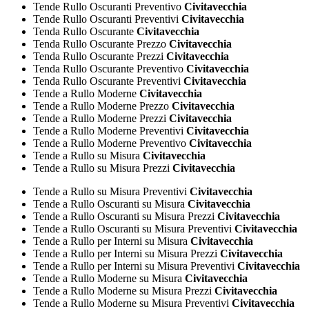
Tende Rullo Oscuranti Preventivo
Civitavecchia
Tende Rullo Oscuranti Preventivi
Civitavecchia
Tenda Rullo Oscurante
Civitavecchia
Tenda Rullo Oscurante Prezzo
Civitavecchia
Tenda Rullo Oscurante Prezzi
Civitavecchia
Tenda Rullo Oscurante Preventivo
Civitavecchia
Tenda Rullo Oscurante Preventivi
Civitavecchia
Tende a Rullo Moderne
Civitavecchia
Tende a Rullo Moderne Prezzo
Civitavecchia
Tende a Rullo Moderne Prezzi
Civitavecchia
Tende a Rullo Moderne Preventivi
Civitavecchia
Tende a Rullo Moderne Preventivo
Civitavecchia
Tende a Rullo su Misura
Civitavecchia
Tende a Rullo su Misura Prezzi
Civitavecchia
Tende a Rullo su Misura Preventivi
Civitavecchia
Tende a Rullo Oscuranti su Misura
Civitavecchia
Tende a Rullo Oscuranti su Misura Prezzi
Civitavecchia
Tende a Rullo Oscuranti su Misura Preventivi
Civitavecchia
Tende a Rullo per Interni su Misura
Civitavecchia
Tende a Rullo per Interni su Misura Prezzi
Civitavecchia
Tende a Rullo per Interni su Misura Preventivi
Civitavecchia
Tende a Rullo Moderne su Misura
Civitavecchia
Tende a Rullo Moderne su Misura Prezzi
Civitavecchia
Tende a Rullo Moderne su Misura Preventivi
Civitavecchia