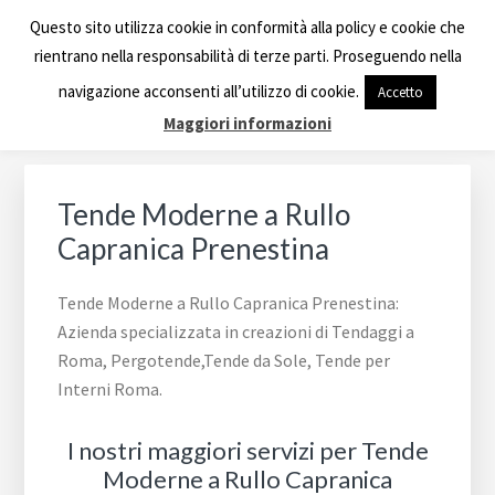
Passa
Passa
Passa
Skip
TENDE A RULLO ROMA
Questo sito utilizza cookie in conformità alla policy e cookie che
alla
al
al
to
rientrano nella responsabilità di terze parti. Proseguendo nella
navigazione
contenuto
piè
footer
Azienda specializzata in creazioni di Tendaggi a Roma,
navigazione acconsenti all’utilizzo di cookie.
Accetto
primaria
principale
di
navigation
Tende da Sole, Tende per Interni Roma.
Maggiori informazioni
pagina
Tende Moderne a Rullo
Capranica Prenestina
Tende Moderne a Rullo Capranica Prenestina:
Azienda specializzata in creazioni di Tendaggi a
Roma, Pergotende,Tende da Sole, Tende per
Interni Roma.
I nostri maggiori servizi per Tende
Moderne a Rullo Capranica