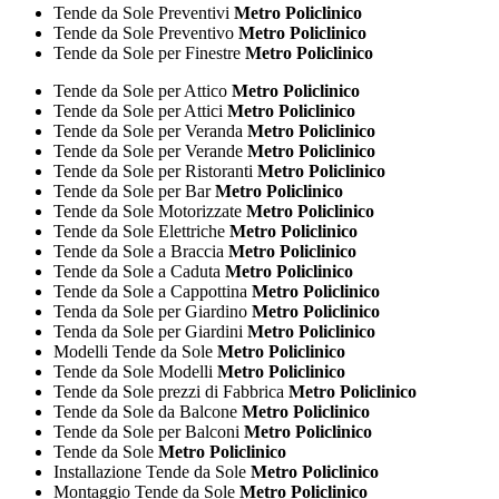
Tende da Sole Preventivi
Metro Policlinico
Tende da Sole Preventivo
Metro Policlinico
Tende da Sole per Finestre
Metro Policlinico
Tende da Sole per Attico
Metro Policlinico
Tende da Sole per Attici
Metro Policlinico
Tende da Sole per Veranda
Metro Policlinico
Tende da Sole per Verande
Metro Policlinico
Tende da Sole per Ristoranti
Metro Policlinico
Tende da Sole per Bar
Metro Policlinico
Tende da Sole Motorizzate
Metro Policlinico
Tende da Sole Elettriche
Metro Policlinico
Tende da Sole a Braccia
Metro Policlinico
Tende da Sole a Caduta
Metro Policlinico
Tende da Sole a Cappottina
Metro Policlinico
Tenda da Sole per Giardino
Metro Policlinico
Tenda da Sole per Giardini
Metro Policlinico
Modelli Tende da Sole
Metro Policlinico
Tende da Sole Modelli
Metro Policlinico
Tende da Sole prezzi di Fabbrica
Metro Policlinico
Tende da Sole da Balcone
Metro Policlinico
Tende da Sole per Balconi
Metro Policlinico
Tende da Sole
Metro Policlinico
Installazione Tende da Sole
Metro Policlinico
Montaggio Tende da Sole
Metro Policlinico