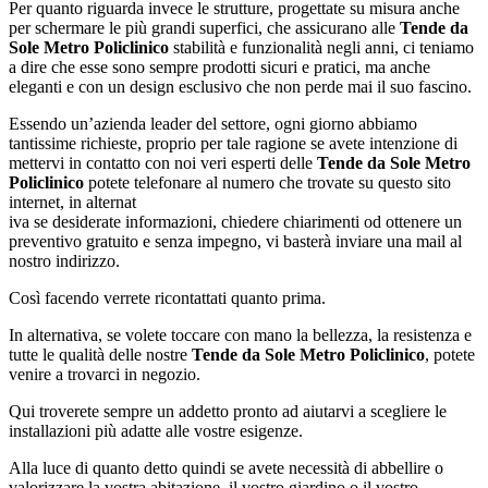
Per quanto riguarda invece le strutture, progettate su misura anche
per schermare le più grandi superfici, che assicurano alle
Tende da
Sole Metro Policlinico
stabilità e funzionalità negli anni, ci teniamo
a dire che esse sono sempre prodotti sicuri e pratici, ma anche
eleganti e con un design esclusivo che non perde mai il suo fascino.
Essendo un’azienda leader del settore, ogni giorno abbiamo
tantissime richieste, proprio per tale ragione se avete intenzione di
mettervi in contatto con noi veri esperti delle
Tende da Sole Metro
Policlinico
potete telefonare al numero che trovate su questo sito
internet, in alternat
iva se desiderate informazioni, chiedere chiarimenti od ottenere un
preventivo gratuito e senza impegno, vi basterà inviare una mail al
nostro indirizzo.
Così facendo verrete ricontattati quanto prima.
In alternativa, se volete toccare con mano la bellezza, la resistenza e
tutte le qualità delle nostre
Tende da Sole Metro Policlinico
, potete
venire a trovarci in negozio.
Qui troverete sempre un addetto pronto ad aiutarvi a scegliere le
installazioni più adatte alle vostre esigenze.
Alla luce di quanto detto quindi se avete necessità di abbellire o
valorizzare la vostra abitazione, il vostro giardino o il vostro