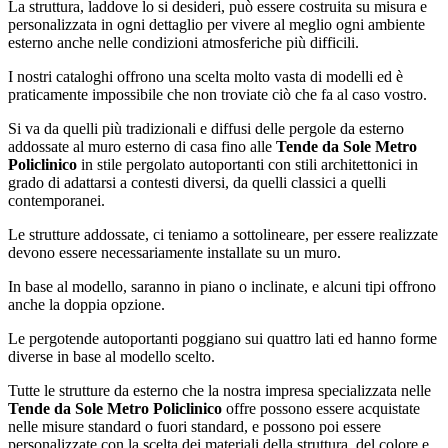
La struttura, laddove lo si desideri, può essere costruita su misura e
personalizzata in ogni dettaglio per vivere al meglio ogni ambiente
esterno anche nelle condizioni atmosferiche più difficili.
I nostri cataloghi offrono una scelta molto vasta di modelli ed è
praticamente impossibile che non troviate ciò che fa al caso vostro.
Si va da quelli più tradizionali e diffusi delle pergole da esterno
addossate al muro esterno di casa fino alle
Tende da Sole Metro
Policlinico
in stile pergolato autoportanti con stili architettonici in
grado di adattarsi a contesti diversi, da quelli classici a quelli
contemporanei.
Le strutture addossate, ci teniamo a sottolineare, per essere realizzate
devono essere necessariamente installate su un muro.
In base al modello, saranno in piano o inclinate, e alcuni tipi offrono
anche la doppia opzione.
Le pergotende autoportanti poggiano sui quattro lati ed hanno forme
diverse in base al modello scelto.
Tutte le strutture da esterno che la nostra impresa specializzata nelle
Tende da Sole Metro Policlinico
offre possono essere acquistate
nelle misure standard o fuori standard, e possono poi essere
personalizzate con la scelta dei materiali della struttura, del colore e