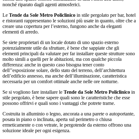
nonché riparato dagli agenti atmosferici.
Le
Tende da Sole Metro Policlinico
in stile pergolato per bar, hotel
e ristoranti rappresentano le soluzioni più usate in quanto, oltre che a
creare una copertura per l’esterno, fungono anche da eleganti
elementi di arredo.
Se siete proprietari di un locale dotato di uno spazio esterno
potenzialmente utile da sfruttare, è bene che sappiate che gli
elementi principali da valutare per far installare queste strutture sono
molto simili a quelli per le abitazioni, ma con qualche piccola
differenza: anche in questo caso bisogna tener conto
dell’’esposizione solare, dello stato del terreno, dell’architettura
dell’edificio annesso, ma anche dell’illuminazione, caratteristica
necessaria per un comfort ottimale anche nelle ore notturne.
Se si vogliono fare installare le
Tende da Sole Metro Policlinico
in
stile pergolato, è bene sapere quali sono le caratteristiche che esse
possono offrirvi e quali sono i vantaggi che potrete trarne.
Costruita in alluminio o legno, ancorata a una parete o autoportante,
posata in piano o inclinata, aperta sul perimetro o chiusa
ermeticamente o con vetrate, le pergotende da esterno offrono una
soluzione ideale per ogni esigenza.