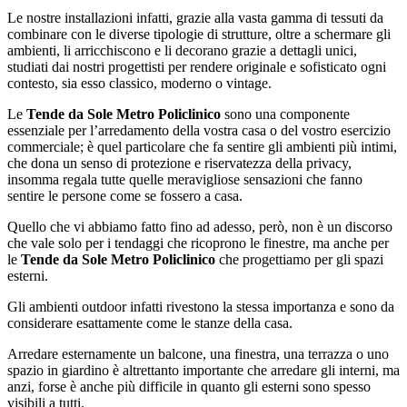
Le nostre installazioni infatti, grazie alla vasta gamma di tessuti da
combinare con le diverse tipologie di strutture, oltre a schermare gli
ambienti, li arricchiscono e li decorano grazie a dettagli unici,
studiati dai nostri progettisti per rendere originale e sofisticato ogni
contesto, sia esso classico, moderno o vintage.
Le
Tende da Sole Metro Policlinico
sono una componente
essenziale per l’arredamento della vostra casa o del vostro esercizio
commerciale; è quel particolare che fa sentire gli ambienti più intimi,
che dona un senso di protezione e riservatezza della privacy,
insomma regala tutte quelle meravigliose sensazioni che fanno
sentire le persone come se fossero a casa.
Quello che vi abbiamo fatto fino ad adesso, però, non è un discorso
che vale solo per i tendaggi che ricoprono le finestre, ma anche per
le
Tende da Sole Metro Policlinico
che progettiamo per gli spazi
esterni.
Gli ambienti outdoor infatti rivestono la stessa importanza e sono da
considerare esattamente come le stanze della casa.
Arredare esternamente un balcone, una finestra, una terrazza o uno
spazio in giardino è altrettanto importante che arredare gli interni, ma
anzi, forse è anche più difficile in quanto gli esterni sono spesso
visibili a tutti.