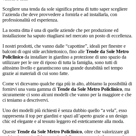
Scegliere una tenda da sole significa prima di tutto saper scegliere
l’azienda che deve provvedere a fornirla e ad installarla, con
professionalità ed esperienza.
La nostra ditta è una di quelle aziende che per produzione ed
installazione ha saputo ritagliarsi nel mercato un posto di eccellenza.
I nostri prodotti, che vanno dalle “capottine”, ideali per finestre e
balconi di ogni stile architettonico, fino alle
Tende da Sole Metro
Policlinico
da installare in giardino a protezione di uno spazio da
utilizzare per le ore di riposo di tutta la famiglia, sono tutti di
altissimo livello e garantiscono una grande durabilità nel tempo
grazie ai materiali di cui sono fatte.
Come vi dicevamo qualche riga più in alto, abbiamo la possibilità di
fornirvi una vasta gamma di
Tende da Sole Metro Policlinico
, ma
sicuramente ci sono alcuni modelli che vanno per la maggiore e che
ci teniamo a descrivervi.
Uno dei modelli più richiesti è senza dubbio quello “a vela”, esso
rappresenta il top per giardini e spazi all’aperto grazie a un design
chic ed elegante e al tessuto leggero ed esteticamente alla moda.
Queste
Tende da Sole Metro Policlinico
, oltre che valorizzare gli