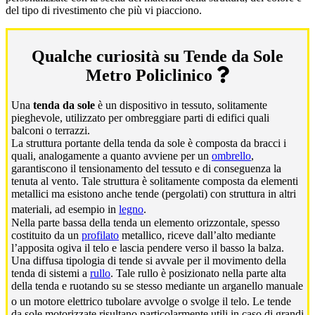
del tipo di rivestimento che più vi piacciono.
Qualche curiosità su Tende da Sole
Metro Policlinico
Una
tenda da sole
è un dispositivo in tessuto, solitamente
pieghevole, utilizzato per ombreggiare parti di edifici quali
balconi o terrazzi.
La struttura portante della tenda da sole è composta da bracci i
quali, analogamente a quanto avviene per un
ombrello
,
garantiscono il tensionamento del tessuto e di conseguenza la
tenuta al vento. Tale struttura è solitamente composta da elementi
metallici ma esistono anche tende (pergolati) con struttura in altri
materiali, ad esempio in
legno
.
Nella parte bassa della tenda un elemento orizzontale, spesso
costituito da un
profilato
metallico, riceve dall’alto mediante
l’apposita ogiva il telo e lascia pendere verso il basso la balza.
Una diffusa tipologia di tende si avvale per il movimento della
tenda di sistemi a
rullo
. Tale rullo è posizionato nella parte alta
della tenda e ruotando su se stesso mediante un arganello manuale
o un motore elettrico tubolare avvolge o svolge il telo.
Le tende
da sole motorizzate risultano particolarmente utili in caso di grandi