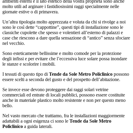
ambienti esterni e il lato estetico della vostra proprietà sono anche
molto utili ad arginare i fastidiosissimi raggi specialmente nelle
giornate estive o di primavera.
Un’altra tipologia molto apprezzata e voluta da chi si rivolge a noi
sono le così dette “cappottine”, questi tipi di installazione sono le
classiche cupolette che spesso e volentieri all’esterno di palazzi e
case che riescono a dare quella sensazione di “antico” senza sfociare
nel vecchio.
Sono esteticamente bellissime e molto comode per la protezione
degli infissi e per evitare che l’eccessiva luce solare possa inondare
le stanze e scolorire i mobili.
I tessuti di questo tipo di
Tende da Sole Metro Policlinico
possono
essere scelti a seconda del gusto e del prospetto dell’abitazione.
Se invece esse devono proteggere dai raggi solari vetrine
commerciali ed entrate di locali pubblici, possono essere costituite
anche in materiale plastico molto resistente e non per questo meno
bello.
Nel vasto mercato che trattiamo, fra le installazioni maggiormente
adattabili a ogni esigenza ci sono le
Tende da Sole Metro
Policlinico
a guida laterali.