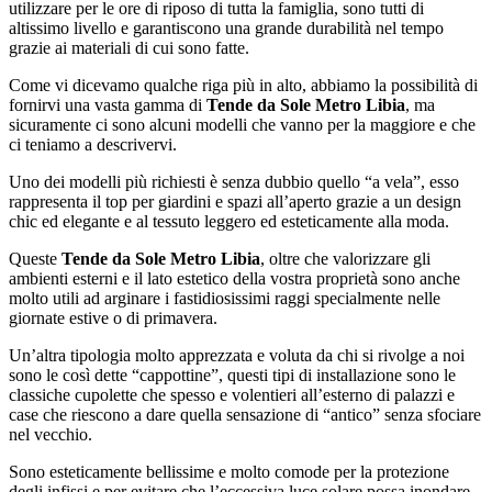
utilizzare per le ore di riposo di tutta la famiglia, sono tutti di
altissimo livello e garantiscono una grande durabilità nel tempo
grazie ai materiali di cui sono fatte.
Come vi dicevamo qualche riga più in alto, abbiamo la possibilità di
fornirvi una vasta gamma di
Tende da Sole Metro Libia
, ma
sicuramente ci sono alcuni modelli che vanno per la maggiore e che
ci teniamo a descrivervi.
Uno dei modelli più richiesti è senza dubbio quello “a vela”, esso
rappresenta il top per giardini e spazi all’aperto grazie a un design
chic ed elegante e al tessuto leggero ed esteticamente alla moda.
Queste
Tende da Sole Metro Libia
, oltre che valorizzare gli
ambienti esterni e il lato estetico della vostra proprietà sono anche
molto utili ad arginare i fastidiosissimi raggi specialmente nelle
giornate estive o di primavera.
Un’altra tipologia molto apprezzata e voluta da chi si rivolge a noi
sono le così dette “cappottine”, questi tipi di installazione sono le
classiche cupolette che spesso e volentieri all’esterno di palazzi e
case che riescono a dare quella sensazione di “antico” senza sfociare
nel vecchio.
Sono esteticamente bellissime e molto comode per la protezione
degli infissi e per evitare che l’eccessiva luce solare possa inondare