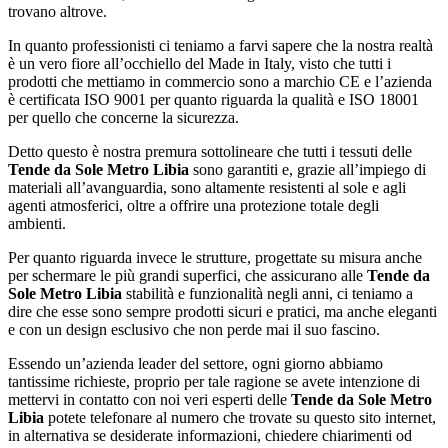
trovano altrove.
In quanto professionisti ci teniamo a farvi sapere che la nostra realtà
è un vero fiore all’occhiello del Made in Italy, visto che tutti i
prodotti che mettiamo in commercio sono a marchio CE e l’azienda
è certificata ISO 9001 per quanto riguarda la qualità e ISO 18001
per quello che concerne la sicurezza.
Detto questo è nostra premura sottolineare che tutti i tessuti delle
Tende da Sole Metro Libia
sono garantiti e, grazie all’impiego di
materiali all’avanguardia, sono altamente resistenti al sole e agli
agenti atmosferici, oltre a offrire una protezione totale degli
ambienti.
Per quanto riguarda invece le strutture, progettate su misura anche
per schermare le più grandi superfici, che assicurano alle
Tende da
Sole Metro Libia
stabilità e funzionalità negli anni, ci teniamo a
dire che esse sono sempre prodotti sicuri e pratici, ma anche eleganti
e con un design esclusivo che non perde mai il suo fascino.
Essendo un’azienda leader del settore, ogni giorno abbiamo
tantissime richieste, proprio per tale ragione se avete intenzione di
mettervi in contatto con noi veri esperti delle
Tende da Sole Metro
Libia
potete telefonare al numero che trovate su questo sito internet,
in alternativa se desiderate informazioni, chiedere chiarimenti od