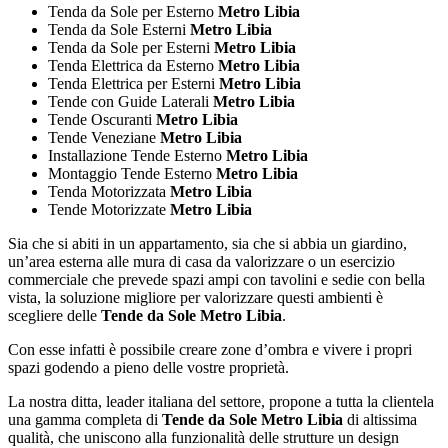
Tenda da Sole per Esterno
Metro Libia
Tenda da Sole Esterni
Metro Libia
Tenda da Sole per Esterni
Metro Libia
Tenda Elettrica da Esterno
Metro Libia
Tenda Elettrica per Esterni
Metro Libia
Tende con Guide Laterali
Metro Libia
Tende Oscuranti
Metro Libia
Tende Veneziane
Metro Libia
Installazione Tende Esterno
Metro Libia
Montaggio Tende Esterno
Metro Libia
Tenda Motorizzata
Metro Libia
Tende Motorizzate
Metro Libia
Sia che si abiti in un appartamento, sia che si abbia un giardino,
un’area esterna alle mura di casa da valorizzare o un esercizio
commerciale che prevede spazi ampi con tavolini e sedie con bella
vista, la soluzione migliore per valorizzare questi ambienti è
scegliere delle
Tende da Sole Metro Libia
.
Con esse infatti è possibile creare zone d’ombra e vivere i propri
spazi godendo a pieno delle vostre proprietà.
La nostra ditta, leader italiana del settore, propone a tutta la clientela
una gamma completa di
Tende da Sole Metro Libia
di altissima
qualità, che uniscono alla funzionalità delle strutture un design