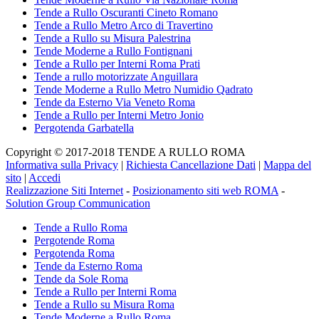
Tende a Rullo Oscuranti Cineto Romano
Tende a Rullo Metro Arco di Travertino
Tende a Rullo su Misura Palestrina
Tende Moderne a Rullo Fontignani
Tende a Rullo per Interni Roma Prati
Tende a rullo motorizzate Anguillara
Tende Moderne a Rullo Metro Numidio Qadrato
Tende da Esterno Via Veneto Roma
Tende a Rullo per Interni Metro Jonio
Pergotenda Garbatella
Copyright © 2017-2018 TENDE A RULLO ROMA
Informativa sulla Privacy
|
Richiesta Cancellazione Dati
|
Mappa del
sito
|
Accedi
Realizzazione Siti Internet
-
Posizionamento siti web ROMA
-
Solution Group Communication
Tende a Rullo Roma
Pergotende Roma
Pergotenda Roma
Tende da Esterno Roma
Tende da Sole Roma
Tende a Rullo per Interni Roma
Tende a Rullo su Misura Roma
Tende Moderne a Rullo Roma