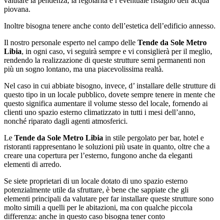
valutare la pendenza, la regolarità e l’eventuale ristagno dell’acqua
piovana.
Inoltre bisogna tenere anche conto dell’estetica dell’edificio annesso.
Il nostro personale esperto nel campo delle
Tende da Sole Metro
Libia
, in ogni caso, vi seguirà sempre e vi consiglierà per il meglio,
rendendo la realizzazione di queste strutture semi permanenti non
più un sogno lontano, ma una piacevolissima realtà.
Nel caso in cui abbiate bisogno, invece, d’ installare delle strutture di
questo tipo in un locale pubblico, dovete sempre tenere in mente che
questo significa aumentare il volume stesso del locale, fornendo ai
clienti uno spazio esterno climatizzato in tutti i mesi dell’anno,
nonché riparato dagli agenti atmosferici.
Le
Tende da Sole Metro Libia
in stile pergolato per bar, hotel e
ristoranti rappresentano le soluzioni più usate in quanto, oltre che a
creare una copertura per l’esterno, fungono anche da eleganti
elementi di arredo.
Se siete proprietari di un locale dotato di uno spazio esterno
potenzialmente utile da sfruttare, è bene che sappiate che gli
elementi principali da valutare per far installare queste strutture sono
molto simili a quelli per le abitazioni, ma con qualche piccola
differenza: anche in questo caso bisogna tener conto