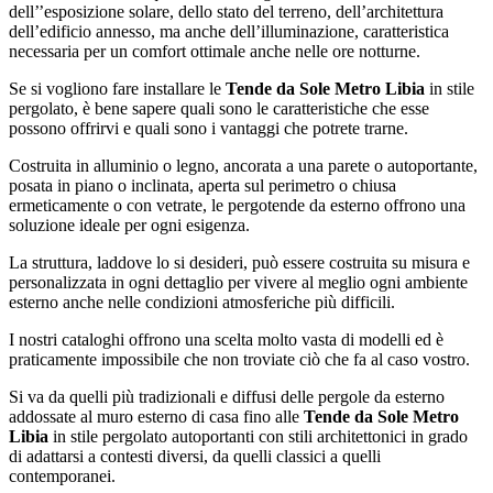
dell’’esposizione solare, dello stato del terreno, dell’architettura
dell’edificio annesso, ma anche dell’illuminazione, caratteristica
necessaria per un comfort ottimale anche nelle ore notturne.
Se si vogliono fare installare le
Tende da Sole Metro Libia
in stile
pergolato, è bene sapere quali sono le caratteristiche che esse
possono offrirvi e quali sono i vantaggi che potrete trarne.
Costruita in alluminio o legno, ancorata a una parete o autoportante,
posata in piano o inclinata, aperta sul perimetro o chiusa
ermeticamente o con vetrate, le pergotende da esterno offrono una
soluzione ideale per ogni esigenza.
La struttura, laddove lo si desideri, può essere costruita su misura e
personalizzata in ogni dettaglio per vivere al meglio ogni ambiente
esterno anche nelle condizioni atmosferiche più difficili.
I nostri cataloghi offrono una scelta molto vasta di modelli ed è
praticamente impossibile che non troviate ciò che fa al caso vostro.
Si va da quelli più tradizionali e diffusi delle pergole da esterno
addossate al muro esterno di casa fino alle
Tende da Sole Metro
Libia
in stile pergolato autoportanti con stili architettonici in grado
di adattarsi a contesti diversi, da quelli classici a quelli
contemporanei.