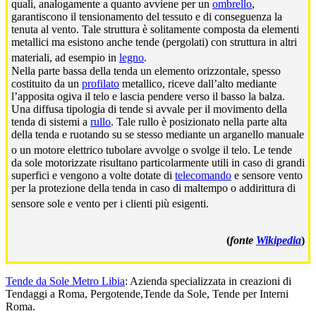
quali, analogamente a quanto avviene per un
ombrello
,
garantiscono il tensionamento del tessuto e di conseguenza la
tenuta al vento. Tale struttura è solitamente composta da elementi
metallici ma esistono anche tende (pergolati) con struttura in altri
materiali, ad esempio in
legno
.
Nella parte bassa della tenda un elemento orizzontale, spesso
costituito da un
profilato
metallico, riceve dall’alto mediante
l’apposita ogiva il telo e lascia pendere verso il basso la balza.
Una diffusa tipologia di tende si avvale per il movimento della
tenda di sistemi a
rullo
. Tale rullo è posizionato nella parte alta
della tenda e ruotando su se stesso mediante un arganello manuale
o un motore elettrico tubolare avvolge o svolge il telo.
Le tende
da sole motorizzate risultano particolarmente utili in caso di grandi
superfici e vengono a volte dotate di
telecomando
e sensore vento
per la protezione della tenda in caso di maltempo o addirittura di
sensore sole e vento per i clienti più esigenti.
(
fonte
Wikipedia
)
Tende da Sole Metro Libia
: Azienda specializzata in creazioni di
Tendaggi a Roma, Pergotende,Tende da Sole, Tende per Interni
Roma.