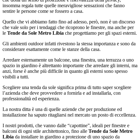
insomma regala tutte quelle meravigliose sensazioni che fanno
sentire le persone come se fossero a casa.
Quello che vi abbiamo fatto fino ad adesso, però, non è un discorso
che vale solo per i tendaggi che ricoprono le finestre, ma anche per
le
Tende da Sole Metro Libia
che progettiamo per gli spazi esterni.
Gli ambienti outdoor infatti rivestono la stessa importanza e sono da
considerare esattamente come le stanze della casa.
Arredare esternamente un balcone, una finestra, una terrazza o uno
spazio in giardino è altrettanto importante che arredare gli interni, ma
anzi, forse è anche più difficile in quanto gli esterni sono spesso
visibili a tutti.
Scegliere una tenda da sole significa prima di tutto saper scegliere
l’azienda che deve provvedere a fornirla e ad installarla, con
professionalità ed esperienza.
La nostra ditta è una di quelle aziende che per produzione ed
installazione ha saputo ritagliarsi nel mercato un posto di eccellenza.
I nostri prodotti, che vanno dalle “capottine”, ideali per finestre e
balconi di ogni stile architettonico, fino alle
Tende da Sole Metro
Libia
da installare in giardino a protezione di uno spazio da