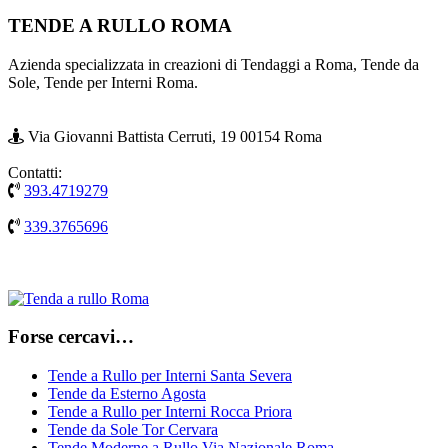
Footer
TENDE A RULLO ROMA
Azienda specializzata in creazioni di Tendaggi a Roma, Tende da
Sole, Tende per Interni Roma.
Via Giovanni Battista Cerruti, 19 00154 Roma
Contatti:
393.4719279
339.3765696
Forse cercavi…
Tende a Rullo per Interni Santa Severa
Tende da Esterno Agosta
Tende a Rullo per Interni Rocca Priora
Tende da Sole Tor Cervara
Tende Moderne a Rullo Via Nazionale Roma