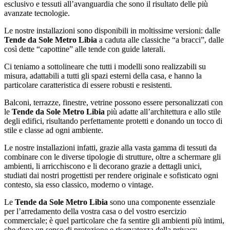
esclusivo e tessuti all’avanguardia che sono il risultato delle più
avanzate tecnologie.
Le nostre installazioni sono disponibili in moltissime versioni: dalle
Tende da Sole Metro Libia
a caduta alle classiche “a bracci”, dalle
così dette “capottine” alle tende con guide laterali.
Ci teniamo a sottolineare che tutti i modelli sono realizzabili su
misura, adattabili a tutti gli spazi esterni della casa, e hanno la
particolare caratteristica di essere robusti e resistenti.
Balconi, terrazze, finestre, vetrine possono essere personalizzati con
le
Tende da Sole Metro Libia
più adatte all’architettura e allo stile
degli edifici, risultando perfettamente protetti e donando un tocco di
stile e classe ad ogni ambiente.
Le nostre installazioni infatti, grazie alla vasta gamma di tessuti da
combinare con le diverse tipologie di strutture, oltre a schermare gli
ambienti, li arricchiscono e li decorano grazie a dettagli unici,
studiati dai nostri progettisti per rendere originale e sofisticato ogni
contesto, sia esso classico, moderno o vintage.
Le
Tende da Sole Metro Libia
sono una componente essenziale
per l’arredamento della vostra casa o del vostro esercizio
commerciale; è quel particolare che fa sentire gli ambienti più intimi,
che dona un senso di protezione e riservatezza della privacy,