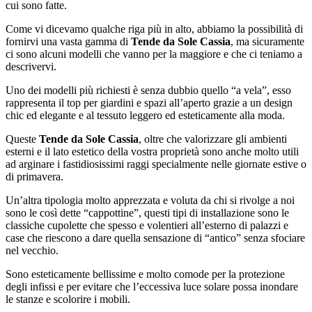
cui sono fatte.
Come vi dicevamo qualche riga più in alto, abbiamo la possibilità di
fornirvi una vasta gamma di
Tende da Sole Cassia
, ma sicuramente
ci sono alcuni modelli che vanno per la maggiore e che ci teniamo a
descrivervi.
Uno dei modelli più richiesti è senza dubbio quello “a vela”, esso
rappresenta il top per giardini e spazi all’aperto grazie a un design
chic ed elegante e al tessuto leggero ed esteticamente alla moda.
Queste
Tende da Sole Cassia
, oltre che valorizzare gli ambienti
esterni e il lato estetico della vostra proprietà sono anche molto utili
ad arginare i fastidiosissimi raggi specialmente nelle giornate estive o
di primavera.
Un’altra tipologia molto apprezzata e voluta da chi si rivolge a noi
sono le così dette “cappottine”, questi tipi di installazione sono le
classiche cupolette che spesso e volentieri all’esterno di palazzi e
case che riescono a dare quella sensazione di “antico” senza sfociare
nel vecchio.
Sono esteticamente bellissime e molto comode per la protezione
degli infissi e per evitare che l’eccessiva luce solare possa inondare
le stanze e scolorire i mobili.