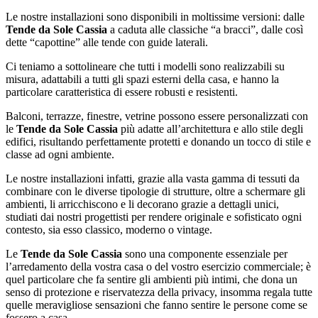
Le nostre installazioni sono disponibili in moltissime versioni: dalle
Tende da Sole Cassia
a caduta alle classiche “a bracci”, dalle così
dette “capottine” alle tende con guide laterali.
Ci teniamo a sottolineare che tutti i modelli sono realizzabili su
misura, adattabili a tutti gli spazi esterni della casa, e hanno la
particolare caratteristica di essere robusti e resistenti.
Balconi, terrazze, finestre, vetrine possono essere personalizzati con
le
Tende da Sole Cassia
più adatte all’architettura e allo stile degli
edifici, risultando perfettamente protetti e donando un tocco di stile e
classe ad ogni ambiente.
Le nostre installazioni infatti, grazie alla vasta gamma di tessuti da
combinare con le diverse tipologie di strutture, oltre a schermare gli
ambienti, li arricchiscono e li decorano grazie a dettagli unici,
studiati dai nostri progettisti per rendere originale e sofisticato ogni
contesto, sia esso classico, moderno o vintage.
Le
Tende da Sole Cassia
sono una componente essenziale per
l’arredamento della vostra casa o del vostro esercizio commerciale; è
quel particolare che fa sentire gli ambienti più intimi, che dona un
senso di protezione e riservatezza della privacy, insomma regala tutte
quelle meravigliose sensazioni che fanno sentire le persone come se
fossero a casa.