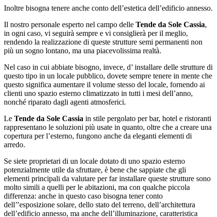
Inoltre bisogna tenere anche conto dell’estetica dell’edificio annesso.
Il nostro personale esperto nel campo delle
Tende da Sole Cassia
,
in ogni caso, vi seguirà sempre e vi consiglierà per il meglio,
rendendo la realizzazione di queste strutture semi permanenti non
più un sogno lontano, ma una piacevolissima realtà.
Nel caso in cui abbiate bisogno, invece, d’ installare delle strutture di
questo tipo in un locale pubblico, dovete sempre tenere in mente che
questo significa aumentare il volume stesso del locale, fornendo ai
clienti uno spazio esterno climatizzato in tutti i mesi dell’anno,
nonché riparato dagli agenti atmosferici.
Le
Tende da Sole Cassia
in stile pergolato per bar, hotel e ristoranti
rappresentano le soluzioni più usate in quanto, oltre che a creare una
copertura per l’esterno, fungono anche da eleganti elementi di
arredo.
Se siete proprietari di un locale dotato di uno spazio esterno
potenzialmente utile da sfruttare, è bene che sappiate che gli
elementi principali da valutare per far installare queste strutture sono
molto simili a quelli per le abitazioni, ma con qualche piccola
differenza: anche in questo caso bisogna tener conto
dell’’esposizione solare, dello stato del terreno, dell’architettura
dell’edificio annesso, ma anche dell’illuminazione, caratteristica