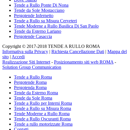
Tende a Rullo Ponte Di Nona
Tende da Sole Mostacciano
Pergotende Infernetto
Tende a Rullo su Misura Cerveteri
Tende Moderne a Rullo Basilica Di San Paolo
Tende da Esterno Lariano
Pergotende Casaccia
Copyright © 2017-2018 TENDE A RULLO ROMA
Informativa sulla Privacy
|
Richiesta Cancellazione Dati
|
Mappa del
sito
|
Accedi
Realizzazione Siti Internet
-
Posizionamento siti web ROMA
-
Solution Group Communication
Tende a Rullo Roma
Pergotende Roma
Pergotenda Roma
Tende da Esterno Roma
Tende da Sole Roma
Tende a Rullo per Interni Roma
Tende a Rullo su Misura Roma
Tende Moderne a Rullo Roma
Tende a Rullo Oscuranti Roma
Tende a rullo motorizzate Roma
Contatti