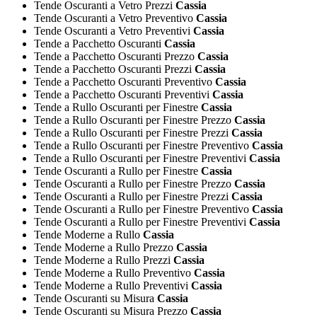
Tende Oscuranti a Vetro Prezzi
Cassia
Tende Oscuranti a Vetro Preventivo
Cassia
Tende Oscuranti a Vetro Preventivi
Cassia
Tende a Pacchetto Oscuranti
Cassia
Tende a Pacchetto Oscuranti Prezzo
Cassia
Tende a Pacchetto Oscuranti Prezzi
Cassia
Tende a Pacchetto Oscuranti Preventivo
Cassia
Tende a Pacchetto Oscuranti Preventivi
Cassia
Tende a Rullo Oscuranti per Finestre
Cassia
Tende a Rullo Oscuranti per Finestre Prezzo
Cassia
Tende a Rullo Oscuranti per Finestre Prezzi
Cassia
Tende a Rullo Oscuranti per Finestre Preventivo
Cassia
Tende a Rullo Oscuranti per Finestre Preventivi
Cassia
Tende Oscuranti a Rullo per Finestre
Cassia
Tende Oscuranti a Rullo per Finestre Prezzo
Cassia
Tende Oscuranti a Rullo per Finestre Prezzi
Cassia
Tende Oscuranti a Rullo per Finestre Preventivo
Cassia
Tende Oscuranti a Rullo per Finestre Preventivi
Cassia
Tende Moderne a Rullo
Cassia
Tende Moderne a Rullo Prezzo
Cassia
Tende Moderne a Rullo Prezzi
Cassia
Tende Moderne a Rullo Preventivo
Cassia
Tende Moderne a Rullo Preventivi
Cassia
Tende Oscuranti su Misura
Cassia
Tende Oscuranti su Misura Prezzo
Cassia