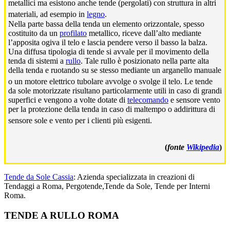
metallici ma esistono anche tende (pergolati) con struttura in altri
materiali, ad esempio in
legno
.
Nella parte bassa della tenda un elemento orizzontale, spesso
costituito da un
profilato
metallico, riceve dall’alto mediante
l’apposita ogiva il telo e lascia pendere verso il basso la balza.
Una diffusa tipologia di tende si avvale per il movimento della
tenda di sistemi a
rullo
. Tale rullo è posizionato nella parte alta
della tenda e ruotando su se stesso mediante un arganello manuale
o un motore elettrico tubolare avvolge o svolge il telo.
Le tende
da sole motorizzate risultano particolarmente utili in caso di grandi
superfici e vengono a volte dotate di
telecomando
e sensore vento
per la protezione della tenda in caso di maltempo o addirittura di
sensore sole e vento per i clienti più esigenti.
(
fonte
Wikipedia
)
Tende da Sole Cassia
: Azienda specializzata in creazioni di
Tendaggi a Roma, Pergotende,Tende da Sole, Tende per Interni
Roma.
Footer
TENDE A RULLO ROMA