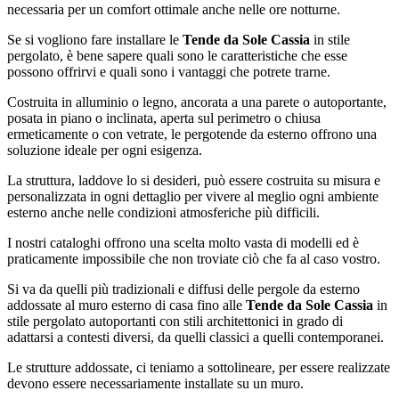
necessaria per un comfort ottimale anche nelle ore notturne.
Se si vogliono fare installare le
Tende da Sole Cassia
in stile
pergolato, è bene sapere quali sono le caratteristiche che esse
possono offrirvi e quali sono i vantaggi che potrete trarne.
Costruita in alluminio o legno, ancorata a una parete o autoportante,
posata in piano o inclinata, aperta sul perimetro o chiusa
ermeticamente o con vetrate, le pergotende da esterno offrono una
soluzione ideale per ogni esigenza.
La struttura, laddove lo si desideri, può essere costruita su misura e
personalizzata in ogni dettaglio per vivere al meglio ogni ambiente
esterno anche nelle condizioni atmosferiche più difficili.
I nostri cataloghi offrono una scelta molto vasta di modelli ed è
praticamente impossibile che non troviate ciò che fa al caso vostro.
Si va da quelli più tradizionali e diffusi delle pergole da esterno
addossate al muro esterno di casa fino alle
Tende da Sole Cassia
in
stile pergolato autoportanti con stili architettonici in grado di
adattarsi a contesti diversi, da quelli classici a quelli contemporanei.
Le strutture addossate, ci teniamo a sottolineare, per essere realizzate
devono essere necessariamente installate su un muro.