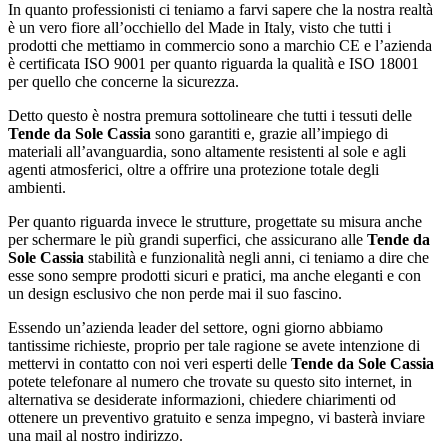
In quanto professionisti ci teniamo a farvi sapere che la nostra realtà
è un vero fiore all’occhiello del Made in Italy, visto che tutti i
prodotti che mettiamo in commercio sono a marchio CE e l’azienda
è certificata ISO 9001 per quanto riguarda la qualità e ISO 18001
per quello che concerne la sicurezza.
Detto questo è nostra premura sottolineare che tutti i tessuti delle
Tende da Sole Cassia
sono garantiti e, grazie all’impiego di
materiali all’avanguardia, sono altamente resistenti al sole e agli
agenti atmosferici, oltre a offrire una protezione totale degli
ambienti.
Per quanto riguarda invece le strutture, progettate su misura anche
per schermare le più grandi superfici, che assicurano alle
Tende da
Sole Cassia
stabilità e funzionalità negli anni, ci teniamo a dire che
esse sono sempre prodotti sicuri e pratici, ma anche eleganti e con
un design esclusivo che non perde mai il suo fascino.
Essendo un’azienda leader del settore, ogni giorno abbiamo
tantissime richieste, proprio per tale ragione se avete intenzione di
mettervi in contatto con noi veri esperti delle
Tende da Sole Cassia
potete telefonare al numero che trovate su questo sito internet, in
alternativa se desiderate informazioni, chiedere chiarimenti od
ottenere un preventivo gratuito e senza impegno, vi basterà inviare
una mail al nostro indirizzo.