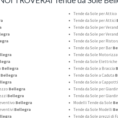
NOI TROVERAI Tende da Sole Bell
Tende da Sole per Attico
ra
Tende da Sole per Attici
B
a
Tende da Sole per Veran
legra
Tende da Sole per Veran
egra
Tende da Sole per Ristor
Tende da Sole per Bar
Be
llegra
Tende da Sole Motorizza
legra
Tende da Sole Elettriche
o
Bellegra
Tende da Sole a Braccia
B
Bellegra
Tende da Sole a Caduta
B
llegra
Tende da Sole a Cappott
rezzo
Bellegra
Tenda da Sole per Giardi
ezzi
Bellegra
Tenda da Sole per Giardin
reventivo
Bellegra
Modelli Tende da Sole
Be
eventivi
Bellegra
Tende da Sole Modelli
Be
llegra
Tende da Sole prezzi di F