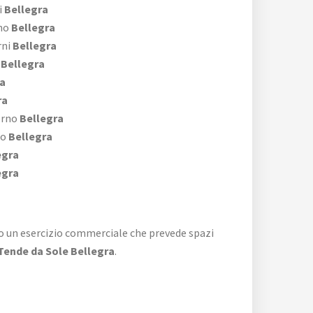
i
Bellegra
no
Bellegra
rni
Bellegra
Bellegra
a
ra
erno
Bellegra
no
Bellegra
egra
egra
e o un esercizio commerciale che prevede spazi
Tende da Sole Bellegra
.