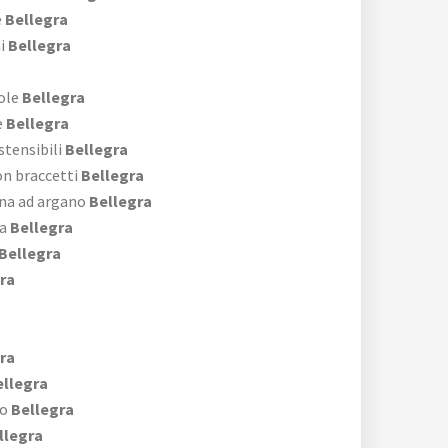
e
Bellegra
i
Bellegra
ole
Bellegra
e
Bellegra
stensibili
Bellegra
on braccetti
Bellegra
ina ad argano
Bellegra
a
Bellegra
Bellegra
ra
ra
llegra
no
Bellegra
llegra