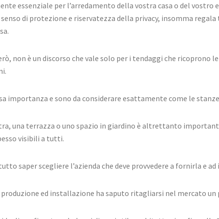
te essenziale per l’arredamento della vostra casa o del vostro e
n senso di protezione e riservatezza della privacy, insomma regala
sa.
rò, non è un discorso che vale solo per i tendaggi che ricoprono l
i.
essa importanza e sono da considerare esattamente come le stanze 
a, una terrazza o uno spazio in giardino è altrettanto importante 
esso visibili a tutti.
tutto saper scegliere l’azienda che deve provvedere a fornirla e ad 
r produzione ed installazione ha saputo ritagliarsi nel mercato un 