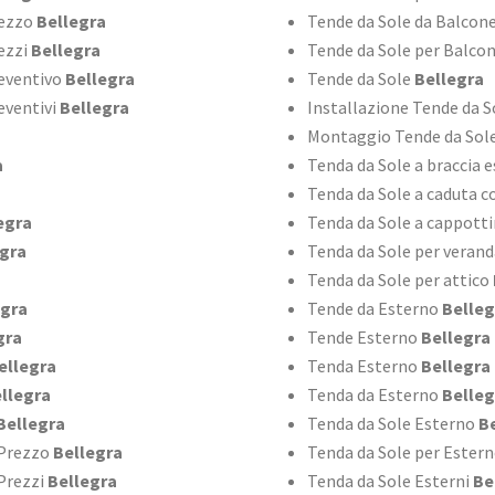
rezzo
Bellegra
Tende da Sole da Balcon
ezzi
Bellegra
Tende da Sole per Balcon
reventivo
Bellegra
Tende da Sole
Bellegra
eventivi
Bellegra
Installazione Tende da S
Montaggio Tende da Sol
a
Tenda da Sole a braccia e
Tenda da Sole a caduta c
egra
Tenda da Sole a cappott
gra
Tenda da Sole per verand
Tenda da Sole per attico
egra
Tende da Esterno
Belleg
gra
Tende Esterno
Bellegra
ellegra
Tenda Esterno
Bellegra
llegra
Tenda da Esterno
Belleg
Bellegra
Tenda da Sole Esterno
Be
 Prezzo
Bellegra
Tenda da Sole per Ester
Prezzi
Bellegra
Tenda da Sole Esterni
Be