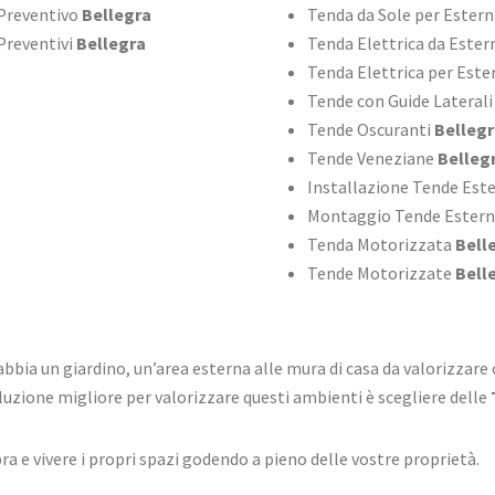
 Preventivo
Bellegra
Tenda da Sole per Estern
Preventivi
Bellegra
Tenda Elettrica da Ester
Tenda Elettrica per Este
Tende con Guide Laterali
Tende Oscuranti
Bellegr
Tende Veneziane
Belleg
Installazione Tende Est
Montaggio Tende Ester
Tenda Motorizzata
Bell
Tende Motorizzate
Bell
i abbia un giardino, un’area esterna alle mura di casa da valorizzar
soluzione migliore per valorizzare questi ambienti è scegliere delle
ra e vivere i propri spazi godendo a pieno delle vostre proprietà.