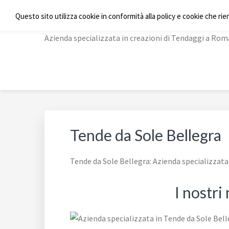
Passa
Passa
Passa
Skip
TENDE A RULLO ROM
Questo sito utilizza cookie in conformità alla policy e cookie che rie
alla
al
al
to
navigazione
contenuto
piè
footer
Azienda specializzata in creazioni di Tendaggi a Rom
primaria
principale
di
navigation
pagina
Tende da Sole Bellegra
Tende da Sole Bellegra: Azienda specializzat
I nostri