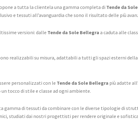
 propone a tutta la clientela una gamma completa di
Tende da Sole
lusivo e tessuti all’avanguardia che sono il risultato delle più ava
ltissime versioni: dalle
Tende da Sole Bellegra
a caduta alle class
no realizzabili su misura, adattabili a tutti gli spazi esterni della
essere personalizzati con le
Tende da Sole Bellegra
più adatte all’
n tocco di stile e classe ad ogni ambiente.
sta gamma di tessuti da combinare con le diverse tipologie di strutt
nici, studiati dai nostri progettisti per rendere originale e sofist