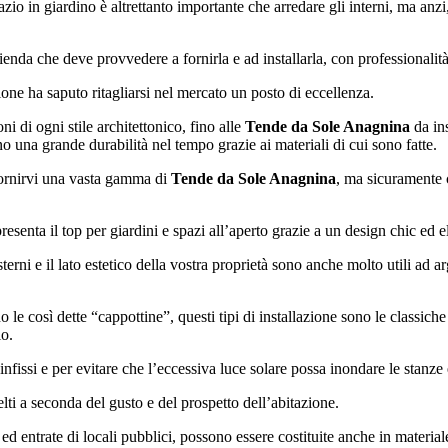
o in giardino è altrettanto importante che arredare gli interni, ma anzi, 
zienda che deve provvedere a fornirla e ad installarla, con professionalit
ione ha saputo ritagliarsi nel mercato un posto di eccellenza.
ni di ogni stile architettonico, fino alle
Tende da Sole Anagnina
da ins
cono una grande durabilità nel tempo grazie ai materiali di cui sono fatte.
fornirvi una vasta gamma di
Tende da Sole Anagnina
, ma sicuramente 
esenta il top per giardini e spazi all’aperto grazie a un design chic ed 
sterni e il lato estetico della vostra proprietà sono anche molto utili ad a
 le così dette “cappottine”, questi tipi di installazione sono le classiche
io.
issi e per evitare che l’eccessiva luce solare possa inondare le stanze e
ti a seconda del gusto e del prospetto dell’abitazione.
d entrate di locali pubblici, possono essere costituite anche in material