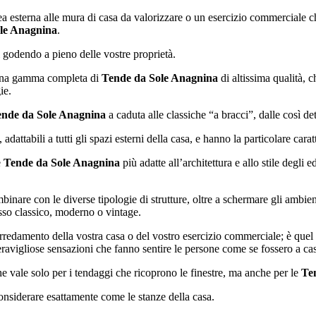
rea esterna alle mura di casa da valorizzare o un esercizio commerciale c
le Anagnina
.
i godendo a pieno delle vostre proprietà.
la una gamma completa di
Tende da Sole Anagnina
di altissima qualità, c
ie.
nde da Sole Anagnina
a caduta alle classiche “a bracci”, dalle così det
dattabili a tutti gli spazi esterni della casa, e hanno la particolare caratt
e
Tende da Sole Anagnina
più adatte all’architettura e allo stile degli 
binare con le diverse tipologie di strutture, oltre a schermare gli ambienti
 esso classico, moderno o vintage.
edamento della vostra casa o del vostro esercizio commerciale; è quel pa
eravigliose sensazioni che fanno sentire le persone come se fossero a ca
e vale solo per i tendaggi che ricoprono le finestre, ma anche per le
Te
considerare esattamente come le stanze della casa.