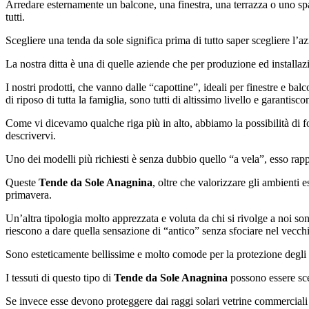
Arredare esternamente un balcone, una finestra, una terrazza o uno spazi
tutti.
Scegliere una tenda da sole significa prima di tutto saper scegliere l’a
La nostra ditta è una di quelle aziende che per produzione ed installaz
I nostri prodotti, che vanno dalle “capottine”, ideali per finestre e balco
di riposo di tutta la famiglia, sono tutti di altissimo livello e garantis
Come vi dicevamo qualche riga più in alto, abbiamo la possibilità di 
descrivervi.
Uno dei modelli più richiesti è senza dubbio quello “a vela”, esso rappr
Queste
Tende da Sole Anagnina
, oltre che valorizzare gli ambienti e
primavera.
Un’altra tipologia molto apprezzata e voluta da chi si rivolge a noi sono
riescono a dare quella sensazione di “antico” senza sfociare nel vecch
Sono esteticamente bellissime e molto comode per la protezione degli inf
I tessuti di questo tipo di
Tende da Sole Anagnina
possono essere scel
Se invece esse devono proteggere dai raggi solari vetrine commerciali e