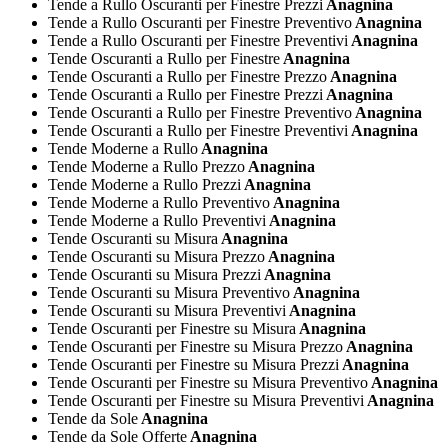
Tende a Rullo Oscuranti per Finestre Prezzi
Anagnina
Tende a Rullo Oscuranti per Finestre Preventivo
Anagnina
Tende a Rullo Oscuranti per Finestre Preventivi
Anagnina
Tende Oscuranti a Rullo per Finestre
Anagnina
Tende Oscuranti a Rullo per Finestre Prezzo
Anagnina
Tende Oscuranti a Rullo per Finestre Prezzi
Anagnina
Tende Oscuranti a Rullo per Finestre Preventivo
Anagnina
Tende Oscuranti a Rullo per Finestre Preventivi
Anagnina
Tende Moderne a Rullo
Anagnina
Tende Moderne a Rullo Prezzo
Anagnina
Tende Moderne a Rullo Prezzi
Anagnina
Tende Moderne a Rullo Preventivo
Anagnina
Tende Moderne a Rullo Preventivi
Anagnina
Tende Oscuranti su Misura
Anagnina
Tende Oscuranti su Misura Prezzo
Anagnina
Tende Oscuranti su Misura Prezzi
Anagnina
Tende Oscuranti su Misura Preventivo
Anagnina
Tende Oscuranti su Misura Preventivi
Anagnina
Tende Oscuranti per Finestre su Misura
Anagnina
Tende Oscuranti per Finestre su Misura Prezzo
Anagnina
Tende Oscuranti per Finestre su Misura Prezzi
Anagnina
Tende Oscuranti per Finestre su Misura Preventivo
Anagnina
Tende Oscuranti per Finestre su Misura Preventivi
Anagnina
Tende da Sole
Anagnina
Tende da Sole Offerte
Anagnina