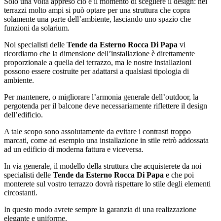
Solo una volta appreso ciò è il momento di scegliere il design: nei
terrazzi molto ampi si può optare per una struttura che copra
solamente una parte dell’ambiente, lasciando uno spazio che
funzioni da solarium.
Noi specialisti delle
Tende da Esterno Rocca Di Papa
vi
ricordiamo che la dimensione dell’installazione è direttamente
proporzionale a quella del terrazzo, ma le nostre installazioni
possono essere costruite per adattarsi a qualsiasi tipologia di
ambiente.
Per mantenere, o migliorare l’armonia generale dell’outdoor, la
pergotenda per il balcone deve necessariamente riflettere il design
dell’edificio.
A tale scopo sono assolutamente da evitare i contrasti troppo
marcati, come ad esempio una installazione in stile retrò addossata
ad un edificio di moderna fattura e viceversa.
In via generale, il modello della struttura che acquisterete da noi
specialisti delle
Tende da Esterno Rocca Di Papa
e che poi
monterete sul vostro terrazzo dovrà rispettare lo stile degli elementi
circostanti.
In questo modo avrete sempre la garanzia di una realizzazione
elegante e uniforme.