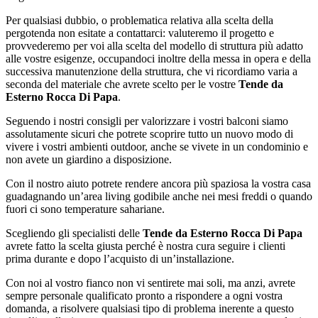
Per qualsiasi dubbio, o problematica relativa alla scelta della
pergotenda non esitate a contattarci: valuteremo il progetto e
provvederemo per voi alla scelta del modello di struttura più adatto
alle vostre esigenze, occupandoci inoltre della messa in opera e della
successiva manutenzione della struttura, che vi ricordiamo varia a
seconda del materiale che avrete scelto per le vostre
Tende da
Esterno Rocca Di Papa
.
Seguendo i nostri consigli per valorizzare i vostri balconi siamo
assolutamente sicuri che potrete scoprire tutto un nuovo modo di
vivere i vostri ambienti outdoor, anche se vivete in un condominio e
non avete un giardino a disposizione.
Con il nostro aiuto potrete rendere ancora più spaziosa la vostra casa
guadagnando un’area living godibile anche nei mesi freddi o quando
fuori ci sono temperature sahariane.
Scegliendo gli specialisti delle
Tende da Esterno Rocca Di Papa
avrete fatto la scelta giusta perché è nostra cura seguire i clienti
prima durante e dopo l’acquisto di un’installazione.
Con noi al vostro fianco non vi sentirete mai soli, ma anzi, avrete
sempre personale qualificato pronto a rispondere a ogni vostra
domanda, a risolvere qualsiasi tipo di problema inerente a questo