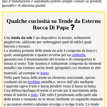
tipo d’installazione e soprattutto potrete sempre contare su prodotti
garantiti e di altissima qualità.
Qualche curiosità su Tende da Esterno
Rocca Di Papa
Una
tenda da sole
è un dispositivo in tessuto, solitamente
pieghevole, utilizzato per ombreggiare parti di edifici quali
balconi o terrazzi.
La struttura portante della tenda da sole è composta da bracci i
quali, analogamente a quanto avviene per un
ombrello
,
garantiscono il tensionamento del tessuto e di conseguenza la
tenuta al vento. Tale struttura è solitamente composta da elementi
metallici ma esistono anche tende (pergolati) con struttura in altri
materiali, ad esempio in
legno
.
Nella parte bassa della tenda un elemento orizzontale, spesso
costituito da un
profilato
metallico, riceve dall’alto mediante
l’apposita ogiva il telo e lascia pendere verso il basso la balza.
Una diffusa tipologia di tende si avvale per il movimento della
tenda di sistemi a
rullo
. Tale rullo è posizionato nella parte alta
della tenda e ruotando su se stesso mediante un arganello manuale
o un motore elettrico tubolare avvolge o svolge il telo.
Le tende