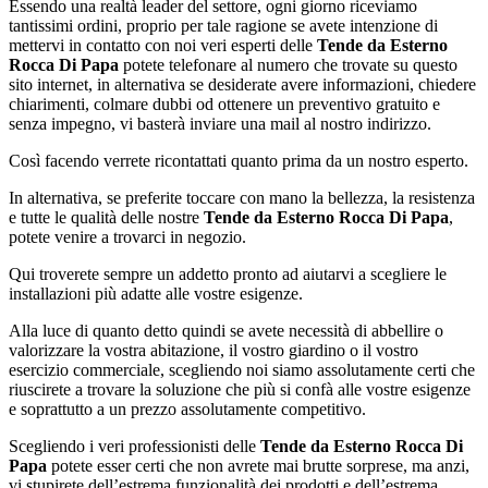
Essendo una realtà leader del settore, ogni giorno riceviamo
tantissimi ordini, proprio per tale ragione se avete intenzione di
mettervi in contatto con noi veri esperti delle
Tende da Esterno
Rocca Di Papa
potete telefonare al numero che trovate su questo
sito internet, in alternativa se desiderate avere informazioni, chiedere
chiarimenti, colmare dubbi od ottenere un preventivo gratuito e
senza impegno, vi basterà inviare una mail al nostro indirizzo.
Così facendo verrete ricontattati quanto prima da un nostro esperto.
In alternativa, se preferite toccare con mano la bellezza, la resistenza
e tutte le qualità delle nostre
Tende da Esterno Rocca Di Papa
,
potete venire a trovarci in negozio.
Qui troverete sempre un addetto pronto ad aiutarvi a scegliere le
installazioni più adatte alle vostre esigenze.
Alla luce di quanto detto quindi se avete necessità di abbellire o
valorizzare la vostra abitazione, il vostro giardino o il vostro
esercizio commerciale, scegliendo noi siamo assolutamente certi che
riuscirete a trovare la soluzione che più si confà alle vostre esigenze
e soprattutto a un prezzo assolutamente competitivo.
Scegliendo i veri professionisti delle
Tende da Esterno Rocca Di
Papa
potete esser certi che non avrete mai brutte sorprese, ma anzi,
vi stupirete dell’estrema funzionalità dei prodotti e dell’estrema