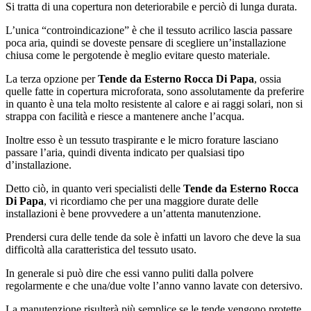
Si tratta di una copertura non deteriorabile e perciò di lunga durata.
L’unica “controindicazione” è che il tessuto acrilico lascia passare
poca aria, quindi se doveste pensare di scegliere un’installazione
chiusa come le pergotende è meglio evitare questo materiale.
La terza opzione per
Tende da Esterno Rocca Di Papa
, ossia
quelle fatte in copertura microforata, sono assolutamente da preferire
in quanto è una tela molto resistente al calore e ai raggi solari, non si
strappa con facilità e riesce a mantenere anche l’acqua.
Inoltre esso è un tessuto traspirante e le micro forature lasciano
passare l’aria, quindi diventa indicato per qualsiasi tipo
d’installazione.
Detto ciò, in quanto veri specialisti delle
Tende da Esterno Rocca
Di Papa
, vi ricordiamo che per una maggiore durate delle
installazioni è bene provvedere a un’attenta manutenzione.
Prendersi cura delle tende da sole è infatti un lavoro che deve la sua
difficoltà alla caratteristica del tessuto usato.
In generale si può dire che essi vanno puliti dalla polvere
regolarmente e che una/due volte l’anno vanno lavate con detersivo.
La manutenzione risulterà più semplice se le tende vengono protette,