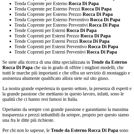
Tenda Coprente per Esterno
Rocca Di Papa
Tenda Coprente per Esterno Prezzi
Rocca Di Papa
Tenda Coprente per Esterno Prezzo
Rocca Di Papa
Tenda Coprente per Esterno Preventivo
Rocca Di Papa
Tenda Coprente per Esterno Preventivi
Rocca Di Papa
Tende Coprenti per Esterni
Rocca Di Papa
Tende Coprenti per Esterni Prezzo
Rocca Di Papa
Tende Coprenti per Esterni Prezzi
Rocca Di Papa
Tende Coprenti per Esterni Preventivo
Rocca Di Papa
Tende Coprenti per Esterni Preventivi
Rocca Di Papa
Se siete alla ricerca di una ditta specializzata in
Tende da Esterno
Rocca Di Papa
che sia in grado di offrire i migliori modelli, che
tratti le marche più importanti e che offra un servizio di montaggio e
assistenza altamente qualificato allora siete sul sito giuso.
La nostra grande esperienza in questo settore, la presenza di esperti e
la grande passione che mettiamo in questo lavoro, infatti, sono le
qualità che ci hanno resi famosi in Italia.
Operiamo da sempre con grande passione e garantiamo la massima
trasparenza e prezzi imbattibili da sempre, proprio per questo siamo
una fra le ditte più richieste.
Per chi non lo sapesse, le
Tende da Esterno Rocca Di Papa
sono