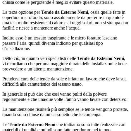
chiusa come le pergotende è meglio evitare questo materiale.
La terza opzione per
Tende da Esterno Nemi
, ossia quelle fatte in
copertura microforata, sono assolutamente da preferire in quanto è
una tela molto resistente al calore e ai raggi solari, non si strappa con
facilità e riesce a mantenere anche l’acqua.
Inoltre esso è un tessuto traspirante e le micro forature lasciano
passare l’aria, quindi diventa indicato per qualsiasi tipo
d’installazione.
Detto ciò, in quanto veri specialisti delle
Tende da Esterno Nemi
,
vi ricordiamo che per una maggiore durate delle installazioni è bene
provvedere a un’attenta manutenzione.
Prendersi cura delle tende da sole è infatti un lavoro che deve la sua
difficoltà alla caratteristica del tessuto usato.
In generale si può dire che essi vanno puliti dalla polvere
regolarmente e che una/due volte l’anno vanno lavate con detersivo.
La manutenzione risulterà più semplice se le tende vengono protette,
quando sono chiuse da un cassonetto che le contenga.
Le
Tende da Esterno Nemi
che trattiamo sono tutte realizzate con
materiali di qualità e quindi sono fatte per durare nel tempo,