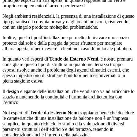
principio esposto all’aria aperta, in quanto rappresenta un vero e
proprio complemento di arredo per terrazzi.
Negli ambienti residenziali, la presenza di una installazione di questo
tipo garantisce la dovuta privacy dagli occhi indiscreti, risolvendo
con un singolo prodotto molteplici problematiche.
Inoltre, questo tipo d’installazione permette di ricavare uno spazio
protetto dal sole e dalla pioggia da poter sfruttare per mangiare
all’aria aperta, o per ricevere i clienti nel caso di un locale pubblico.
In quanto veri esperti di
Tende da Esterno Nemi
, è nostra premura
consigliare questo tipo di struttura in quanto nei terrazzi troppo
esposti risolve anche il problema degli agenti climatici esterni, che
spesso impediscono di sfruttare l’outdoor nei mesi invernali o in
piena stagione estiva.
Il design elegante delle installazioni che vendiamo va ad arricchire lo
spazio mantenendo la continuità e l’armonia architettonica con
l’edifico.
Noi esperti di
Tende da Esterno Nemi
sappiamo bene che decidere
le caratteristiche di una installazione da balcone non è un’impresa
semplice, in quanto richiede lo studio e la valutazione di diversi
parametri strutturali dell’edificio e del terrazzo, tenendo in
considerazione anche l’arredo della palazzina.