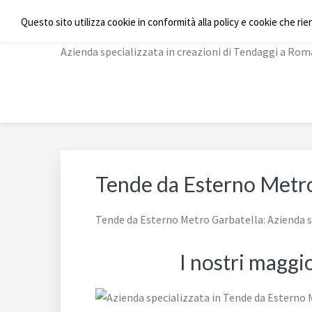
Passa
Passa
Passa
Skip
TENDE A RULLO ROM
Questo sito utilizza cookie in conformità alla policy e cookie che rie
alla
al
al
to
navigazione
contenuto
piè
footer
Azienda specializzata in creazioni di Tendaggi a Rom
primaria
principale
di
navigation
pagina
Tende da Esterno Metro
Tende da Esterno Metro Garbatella: Azienda s
I nostri maggi