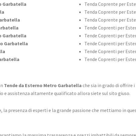
 Garbatella
Tenda Coprente per Est
la
Tenda Coprente per Este
arbatella
Tenda Coprente per Este
rbatella
Tende Coprenti per Este
 Garbatella
Tende Coprenti per Este
o Garbatella
Tende Coprenti per Ester
lla
Tende Coprenti per Este
rbatella
Tende Coprenti per Ester
 in
Tende da Esterno Metro Garbatella
che sia in grado di offrire 
o e assistenza altamente qualificato allora siete sul sito giuso.
 la presenza di esperti e la grande passione che mettiamo in questo
antiamo la massima trasparenza e prezzi imbattibili da sempre, p