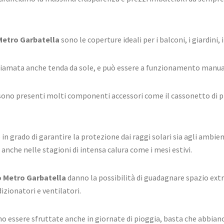
Metro Garbatella
sono le coperture ideali per i balconi, i giardini, i
chiamata anche tenda da sole, e può essere a funzionamento manua
 sono presenti molti componenti accessori come il cassonetto di p
in grado di garantire la protezione dai raggi solari sia agli ambien
i anche nelle stagioni di intensa calura come i mesi estivi.
o Metro Garbatella
danno la possibilità di guadagnare spazio extra
zionatori e ventilatori.
no essere sfruttate anche in giornate di pioggia, basta che abbia