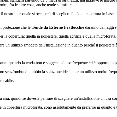
ioni: standard partendo da 3 metri di larghezza; ma laddove le misure del
ire, fra le altre cose, anche tende su misura.
l nostro personale si occuperà di scegliere il telo di copertura in base al
 di protezione che le
Tende da Esterno Frattocchie
daranno dai raggi so
r la copertura: quella in poliestere, quella acrilica e quella microforata.
are un utilizzo smodato dell’installazione in quanto perché il poliestere 
ttata quando la tenda non è soggetta ad uso frequente ed è opportuno 
ono senz’ombra di dubbio la soluzione ideale per un utilizzo molto frequ
ermeabile.
ca aria, quindi se doveste pensare di scegliere un’installazione chiusa c
tte in copertura microforata, sono assolutamente da preferire in quanto è u