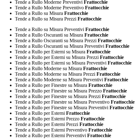
Tende a Rullo Moderne Preventivi
Frattocchie
Tende a Rullo Moderne Preventivo
Frattocchie
Tende a Rullo su Misura
Frattocchie
Tende a Rullo su Misura Prezzi
Frattocchie
Tende a Rullo su Misura Preventivi
Frattocchie
Tende a Rullo Oscuranti su Misura
Frattocchie
Tende a Rullo Oscuranti su Misura Prezzi
Frattocchie
Tende a Rullo Oscuranti su Misura Preventivi
Frattocchie
Tende a Rullo per Esterni su Misura
Frattocchie
Tende a Rullo per Esterni su Misura Prezzi
Frattocchie
Tende a Rullo per Esterni su Misura Preventivi
Frattocchie
Tende a Rullo Moderne su Misura
Frattocchie
Tende a Rullo Moderne su Misura Prezzi
Frattocchie
Tende a Rullo Moderne su Misura Preventivi
Frattocchie
Tende a Rullo per Finestre su Misura
Frattocchie
Tende a Rullo per Finestre su Misura Prezzo
Frattocchie
Tende a Rullo per Finestre su Misura Prezzi
Frattocchie
Tende a Rullo per Finestre su Misura Preventivo
Frattocchie
Tende a Rullo per Finestre su Misura Preventivi
Frattocchie
Tende a Rullo per Esterni
Frattocchie
Tende a Rullo per Esterni Prezzo
Frattocchie
Tende a Rullo per Esterni Prezzi
Frattocchie
Tende a Rullo per Esterni Preventivo
Frattocchie
Tende a Rullo per Esterni Preventivi
Frattocchie