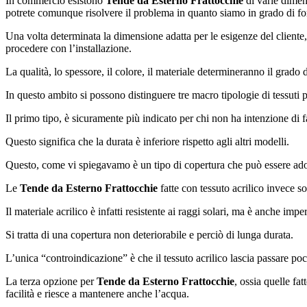
In commercio esistono
Tende da Esterno Frattocchie
di varie dimens
potrete comunque risolvere il problema in quanto siamo in grado di forn
Una volta determinata la dimensione adatta per le esigenze del cliente, i
procedere con l’installazione.
La qualità, lo spessore, il colore, il materiale determineranno il grado
In questo ambito si possono distinguere tre macro tipologie di tessuti pe
Il primo tipo, è sicuramente più indicato per chi non ha intenzione di f
Questo significa che la durata è inferiore rispetto agli altri modelli.
Questo, come vi spiegavamo è un tipo di copertura che può essere ado
Le
Tende da Esterno Frattocchie
fatte con tessuto acrilico invece s
Il materiale acrilico è infatti resistente ai raggi solari, ma è anche imp
Si tratta di una copertura non deteriorabile e perciò di lunga durata.
L’unica “controindicazione” è che il tessuto acrilico lascia passare po
La terza opzione per
Tende da Esterno Frattocchie
, ossia quelle fa
facilità e riesce a mantenere anche l’acqua.