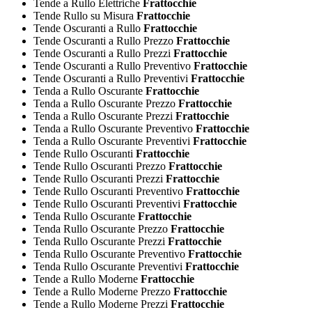
Tende a Rullo Elettriche
Frattocchie
Tende Rullo su Misura
Frattocchie
Tende Oscuranti a Rullo
Frattocchie
Tende Oscuranti a Rullo Prezzo
Frattocchie
Tende Oscuranti a Rullo Prezzi
Frattocchie
Tende Oscuranti a Rullo Preventivo
Frattocchie
Tende Oscuranti a Rullo Preventivi
Frattocchie
Tenda a Rullo Oscurante
Frattocchie
Tenda a Rullo Oscurante Prezzo
Frattocchie
Tenda a Rullo Oscurante Prezzi
Frattocchie
Tenda a Rullo Oscurante Preventivo
Frattocchie
Tenda a Rullo Oscurante Preventivi
Frattocchie
Tende Rullo Oscuranti
Frattocchie
Tende Rullo Oscuranti Prezzo
Frattocchie
Tende Rullo Oscuranti Prezzi
Frattocchie
Tende Rullo Oscuranti Preventivo
Frattocchie
Tende Rullo Oscuranti Preventivi
Frattocchie
Tenda Rullo Oscurante
Frattocchie
Tenda Rullo Oscurante Prezzo
Frattocchie
Tenda Rullo Oscurante Prezzi
Frattocchie
Tenda Rullo Oscurante Preventivo
Frattocchie
Tenda Rullo Oscurante Preventivi
Frattocchie
Tende a Rullo Moderne
Frattocchie
Tende a Rullo Moderne Prezzo
Frattocchie
Tende a Rullo Moderne Prezzi
Frattocchie