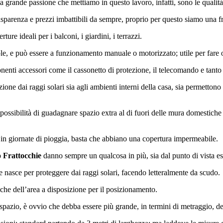
la grande passione che mettiamo in questo lavoro, infatti, sono le qualità 
renza e prezzi imbattibili da sempre, proprio per questo siamo una fra l
ture ideali per i balconi, i giardini, i terrazzi.
ole, e può essere a funzionamento manuale o motorizzato; utile per fare
enti accessori come il cassonetto di protezione, il telecomando e tanto 
ione dai raggi solari sia agli ambienti interni della casa, sia permettono d
possibilità di guadagnare spazio extra al di fuori delle mura domestiche
 in giornate di pioggia, basta che abbiano una copertura impermeabile.
 Frattocchie
danno sempre un qualcosa in più, sia dal punto di vista es
e nasce per proteggere dai raggi solari, facendo letteralmente da scudo.
he dell’area a disposizione per il posizionamento.
spazio, è ovvio che debba essere più grande, in termini di metraggio, de