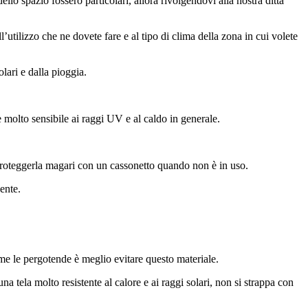
lo spazio fossero particolari, allora rivolgendovi alla nostra ditta
l’utilizzo che ne dovete fare e al tipo di clima della zona in cui volete
lari e dalla pioggia.
è molto sensibile ai raggi UV e al caldo in generale.
proteggerla magari con un cassonetto quando non è in uso.
ente.
ome le pergotende è meglio evitare questo materiale.
na tela molto resistente al calore e ai raggi solari, non si strappa con