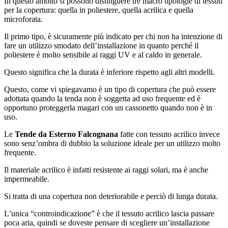
In questo ambito si possono distinguere tre macro tipologie di tessuti
per la copertura: quella in poliestere, quella acrilica e quella
microforata.
Il primo tipo, è sicuramente più indicato per chi non ha intenzione di
fare un utilizzo smodato dell’installazione in quanto perché il
poliestere è molto sensibile ai raggi UV e al caldo in generale.
Questo significa che la durata è inferiore rispetto agli altri modelli.
Questo, come vi spiegavamo è un tipo di copertura che può essere
adottata quando la tenda non è soggetta ad uso frequente ed è
opportuno proteggerla magari con un cassonetto quando non è in
uso.
Le
Tende da Esterno Falcognana
fatte con tessuto acrilico invece
sono senz’ombra di dubbio la soluzione ideale per un utilizzo molto
frequente.
Il materiale acrilico è infatti resistente ai raggi solari, ma è anche
impermeabile.
Si tratta di una copertura non deteriorabile e perciò di lunga durata.
L’unica “controindicazione” è che il tessuto acrilico lascia passare
poca aria, quindi se doveste pensare di scegliere un’installazione