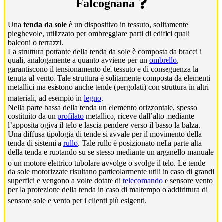
Falcognana
Una
tenda da sole
è un dispositivo in tessuto, solitamente
pieghevole, utilizzato per ombreggiare parti di edifici quali
balconi o terrazzi.
La struttura portante della tenda da sole è composta da bracci i
quali, analogamente a quanto avviene per un
ombrello
,
garantiscono il tensionamento del tessuto e di conseguenza la
tenuta al vento. Tale struttura è solitamente composta da elementi
metallici ma esistono anche tende (pergolati) con struttura in altri
materiali, ad esempio in
legno
.
Nella parte bassa della tenda un elemento orizzontale, spesso
costituito da un
profilato
metallico, riceve dall’alto mediante
l’apposita ogiva il telo e lascia pendere verso il basso la balza.
Una diffusa tipologia di tende si avvale per il movimento della
tenda di sistemi a
rullo
. Tale rullo è posizionato nella parte alta
della tenda e ruotando su se stesso mediante un arganello manuale
o un motore elettrico tubolare avvolge o svolge il telo.
Le tende
da sole motorizzate risultano particolarmente utili in caso di grandi
superfici e vengono a volte dotate di
telecomando
e sensore vento
per la protezione della tenda in caso di maltempo o addirittura di
sensore sole e vento per i clienti più esigenti.