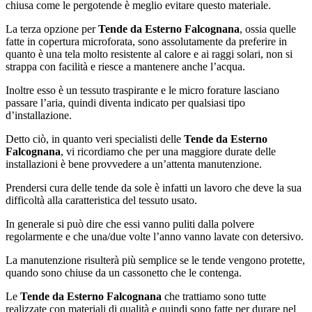
chiusa come le pergotende è meglio evitare questo materiale.
La terza opzione per
Tende da Esterno Falcognana
, ossia quelle
fatte in copertura microforata, sono assolutamente da preferire in
quanto è una tela molto resistente al calore e ai raggi solari, non si
strappa con facilità e riesce a mantenere anche l’acqua.
Inoltre esso è un tessuto traspirante e le micro forature lasciano
passare l’aria, quindi diventa indicato per qualsiasi tipo
d’installazione.
Detto ciò, in quanto veri specialisti delle
Tende da Esterno
Falcognana
, vi ricordiamo che per una maggiore durate delle
installazioni è bene provvedere a un’attenta manutenzione.
Prendersi cura delle tende da sole è infatti un lavoro che deve la sua
difficoltà alla caratteristica del tessuto usato.
In generale si può dire che essi vanno puliti dalla polvere
regolarmente e che una/due volte l’anno vanno lavate con detersivo.
La manutenzione risulterà più semplice se le tende vengono protette,
quando sono chiuse da un cassonetto che le contenga.
Le
Tende da Esterno Falcognana
che trattiamo sono tutte
realizzate con materiali di qualità e quindi sono fatte per durare nel