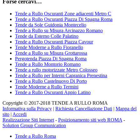
Forse cercavi…
Tende a Rullo Oscuranti Zone adiacenti Metro C
Tende a Rullo Oscuranti Piazza Di Spagna Roma
Tende da Sole Guidonia Montecelio
Tende a Rullo su Misura Arcinazzo Romano
Tende da Esterno Colle Palatino
Tende a Rullo Oscuranti Piazza Cavour
Tende Moderne a Rullo Fioranello
Tende a Rullo su Misura Grottarossa
Pergotenda Piazza Di Spagna Roma
Tende a Rullo Montorio Romano
Tende a rullo motorizzate Metro Colosseo
Tende a Rullo per Interni Capranica Prenestina
Tende a Rullo Castelnuovo Di Porto
Tende Moderne a Rullo Termini
Tende a Rullo Oscuranti Appio Latino
Copyright © 2017-2018 TENDE A RULLO ROMA
Informativa sulla Privacy
|
Richiesta Cancellazione Dati
|
Mappa del
sito
|
Accedi
Realizzazione Siti Internet
-
Posizionamento siti web ROMA
-
Solution Group Communication
Tende a Rullo Roma