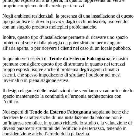
principio esposto all’aria aperta, in quanto rappresenta un vero e
proprio complemento di arredo per terrazzi.
Negli ambienti residenziali, la presenza di una installazione di questo
tipo garantisce la dovuta privacy dagli occhi indiscreti, risolvendo
con un singolo prodotto molteplici problematiche.
Inoltre, questo tipo d’installazione permette di ricavare uno spazio
protetto dal sole e dalla pioggia da poter sfruttare per mangiare
all’aria aperta, o per ricevere i clienti nel caso di un locale pubblico.
In quanto veri esperti di
Tende da Esterno Falcognana
, è nostra
premura consigliare questo tipo di struttura in quanto nei terrazzi
troppo esposti risolve anche il problema degli agenti climatici
esterni, che spesso impediscono di sfruttare l’outdoor nei mesi
invernali o in piena stagione estiva.
Il design elegante delle installazioni che vendiamo va ad arricchire lo
spazio mantenendo la continuità e l’armonia architettonica con
l’edifico.
Noi esperti di
Tende da Esterno Falcognana
sappiamo bene che
decidere le caratteristiche di una installazione da balcone non è
un’impresa semplice, in quanto richiede lo studio e la valutazione di
diversi parametri strutturali dell’edificio e del terrazzo, tenendo in
considerazione anche l’arredo della palazzina.