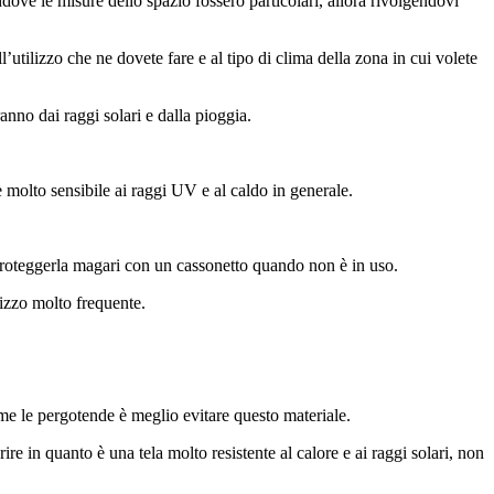
dove le misure dello spazio fossero particolari, allora rivolgendovi
l’utilizzo che ne dovete fare e al tipo di clima della zona in cui volete
anno dai raggi solari e dalla pioggia.
è molto sensibile ai raggi UV e al caldo in generale.
proteggerla magari con un cassonetto quando non è in uso.
lizzo molto frequente.
ome le pergotende è meglio evitare questo materiale.
ire in quanto è una tela molto resistente al calore e ai raggi solari, non