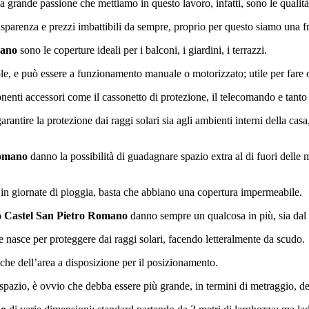
la grande passione che mettiamo in questo lavoro, infatti, sono le qualità 
renza e prezzi imbattibili da sempre, proprio per questo siamo una fra l
mano
sono le coperture ideali per i balconi, i giardini, i terrazzi.
ole, e può essere a funzionamento manuale o motorizzato; utile per fare
enti accessori come il cassonetto di protezione, il telecomando e tanto 
rantire la protezione dai raggi solari sia agli ambienti interni della casa
Romano
danno la possibilità di guadagnare spazio extra al di fuori delle
 in giornate di pioggia, basta che abbiano una copertura impermeabile.
o Castel San Pietro Romano
danno sempre un qualcosa in più, sia dal p
e nasce per proteggere dai raggi solari, facendo letteralmente da scudo.
he dell’area a disposizione per il posizionamento.
spazio, è ovvio che debba essere più grande, in termini di metraggio, de