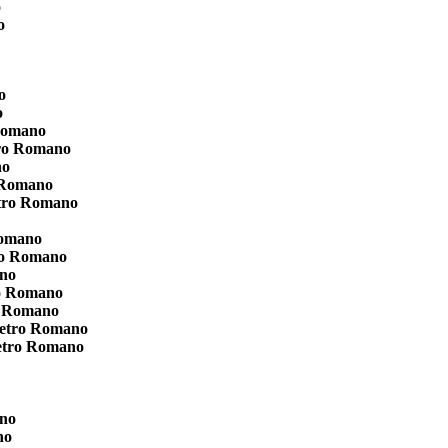
o
o
o
o
 Romano
tro Romano
no
 Romano
etro Romano
Romano
ro Romano
ano
ro Romano
o Romano
ietro Romano
ietro Romano
ano
no