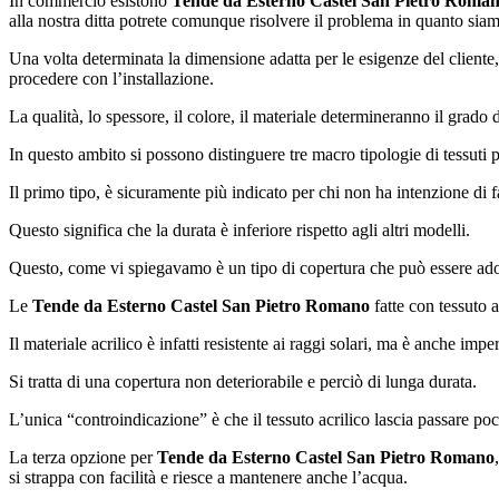
In commercio esistono
Tende da Esterno Castel San Pietro Roma
alla nostra ditta potrete comunque risolvere il problema in quanto siamo
Una volta determinata la dimensione adatta per le esigenze del cliente, i
procedere con l’installazione.
La qualità, lo spessore, il colore, il materiale determineranno il grado
In questo ambito si possono distinguere tre macro tipologie di tessuti pe
Il primo tipo, è sicuramente più indicato per chi non ha intenzione di f
Questo significa che la durata è inferiore rispetto agli altri modelli.
Questo, come vi spiegavamo è un tipo di copertura che può essere ado
Le
Tende da Esterno Castel San Pietro Romano
fatte con tessuto 
Il materiale acrilico è infatti resistente ai raggi solari, ma è anche imp
Si tratta di una copertura non deteriorabile e perciò di lunga durata.
L’unica “controindicazione” è che il tessuto acrilico lascia passare po
La terza opzione per
Tende da Esterno Castel San Pietro Romano
si strappa con facilità e riesce a mantenere anche l’acqua.