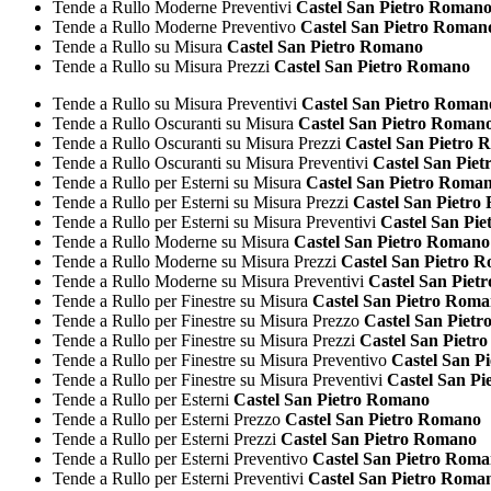
Tende a Rullo Moderne Preventivi
Castel San Pietro Roman
Tende a Rullo Moderne Preventivo
Castel San Pietro Roman
Tende a Rullo su Misura
Castel San Pietro Romano
Tende a Rullo su Misura Prezzi
Castel San Pietro Romano
Tende a Rullo su Misura Preventivi
Castel San Pietro Roman
Tende a Rullo Oscuranti su Misura
Castel San Pietro Roman
Tende a Rullo Oscuranti su Misura Prezzi
Castel San Pietro
Tende a Rullo Oscuranti su Misura Preventivi
Castel San Pie
Tende a Rullo per Esterni su Misura
Castel San Pietro Roma
Tende a Rullo per Esterni su Misura Prezzi
Castel San Pietro
Tende a Rullo per Esterni su Misura Preventivi
Castel San Pi
Tende a Rullo Moderne su Misura
Castel San Pietro Romano
Tende a Rullo Moderne su Misura Prezzi
Castel San Pietro 
Tende a Rullo Moderne su Misura Preventivi
Castel San Piet
Tende a Rullo per Finestre su Misura
Castel San Pietro Rom
Tende a Rullo per Finestre su Misura Prezzo
Castel San Piet
Tende a Rullo per Finestre su Misura Prezzi
Castel San Pietr
Tende a Rullo per Finestre su Misura Preventivo
Castel San P
Tende a Rullo per Finestre su Misura Preventivi
Castel San P
Tende a Rullo per Esterni
Castel San Pietro Romano
Tende a Rullo per Esterni Prezzo
Castel San Pietro Romano
Tende a Rullo per Esterni Prezzi
Castel San Pietro Romano
Tende a Rullo per Esterni Preventivo
Castel San Pietro Rom
Tende a Rullo per Esterni Preventivi
Castel San Pietro Roma