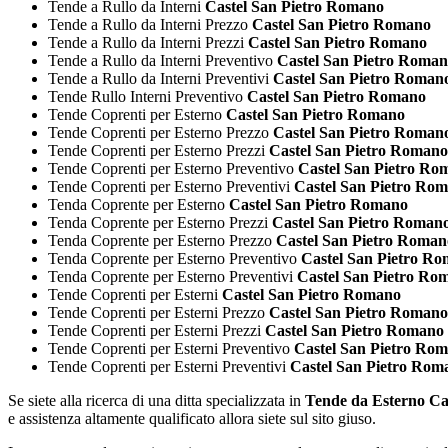
Tende a Rullo da Interni
Castel San Pietro Romano
Tende a Rullo da Interni Prezzo
Castel San Pietro Romano
Tende a Rullo da Interni Prezzi
Castel San Pietro Romano
Tende a Rullo da Interni Preventivo
Castel San Pietro Roma
Tende a Rullo da Interni Preventivi
Castel San Pietro Roman
Tende Rullo Interni Preventivo
Castel San Pietro Romano
Tende Coprenti per Esterno
Castel San Pietro Romano
Tende Coprenti per Esterno Prezzo
Castel San Pietro Roman
Tende Coprenti per Esterno Prezzi
Castel San Pietro Romano
Tende Coprenti per Esterno Preventivo
Castel San Pietro Ro
Tende Coprenti per Esterno Preventivi
Castel San Pietro Ro
Tenda Coprente per Esterno
Castel San Pietro Romano
Tenda Coprente per Esterno Prezzi
Castel San Pietro Roman
Tenda Coprente per Esterno Prezzo
Castel San Pietro Roman
Tenda Coprente per Esterno Preventivo
Castel San Pietro R
Tenda Coprente per Esterno Preventivi
Castel San Pietro Ro
Tende Coprenti per Esterni
Castel San Pietro Romano
Tende Coprenti per Esterni Prezzo
Castel San Pietro Romano
Tende Coprenti per Esterni Prezzi
Castel San Pietro Romano
Tende Coprenti per Esterni Preventivo
Castel San Pietro Ro
Tende Coprenti per Esterni Preventivi
Castel San Pietro Rom
Se siete alla ricerca di una ditta specializzata in
Tende da Esterno Ca
e assistenza altamente qualificato allora siete sul sito giuso.