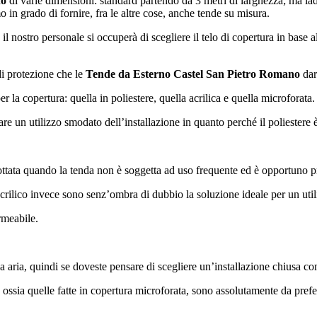
no
di varie dimensioni: standard partendo da 3 metri di larghezza; ma lad
 in grado di fornire, fra le altre cose, anche tende su misura.
l nostro personale si occuperà di scegliere il telo di copertura in base al
 di protezione che le
Tende da Esterno Castel San Pietro Romano
dar
r la copertura: quella in poliestere, quella acrilica e quella microforata.
are un utilizzo smodato dell’installazione in quanto perché il poliestere 
ttata quando la tenda non è soggetta ad uso frequente ed è opportuno 
acrilico invece sono senz’ombra di dubbio la soluzione ideale per un uti
ermeabile.
ca aria, quindi se doveste pensare di scegliere un’installazione chiusa c
, ossia quelle fatte in copertura microforata, sono assolutamente da prefer