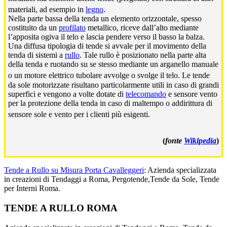
materiali, ad esempio in
legno
.
Nella parte bassa della tenda un elemento orizzontale, spesso
costituito da un
profilato
metallico, riceve dall’alto mediante
l’apposita ogiva il telo e lascia pendere verso il basso la balza.
Una diffusa tipologia di tende si avvale per il movimento della
tenda di sistemi a
rullo
. Tale rullo è posizionato nella parte alta
della tenda e ruotando su se stesso mediante un arganello manuale
o un motore elettrico tubolare avvolge o svolge il telo.
Le tende
da sole motorizzate risultano particolarmente utili in caso di grandi
superfici e vengono a volte dotate di
telecomando
e sensore vento
per la protezione della tenda in caso di maltempo o addirittura di
sensore sole e vento per i clienti più esigenti.
(
fonte
Wikipedia
)
Tende a Rullo su Misura Porta Cavalleggeri
: Azienda specializzata
in creazioni di Tendaggi a Roma, Pergotende,Tende da Sole, Tende
per Interni Roma.
Footer
TENDE A RULLO ROMA