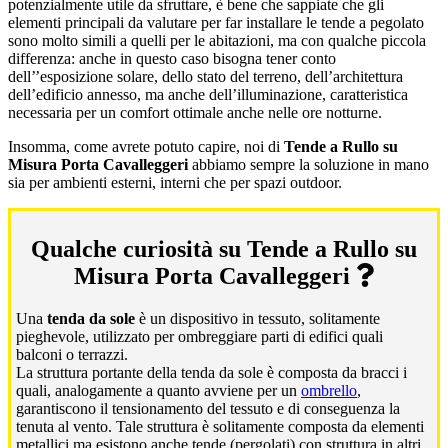
potenzialmente utile da sfruttare, è bene che sappiate che gli
elementi principali da valutare per far installare le tende a pegolato
sono molto simili a quelli per le abitazioni, ma con qualche piccola
differenza: anche in questo caso bisogna tener conto
dell’’esposizione solare, dello stato del terreno, dell’architettura
dell’edificio annesso, ma anche dell’illuminazione, caratteristica
necessaria per un comfort ottimale anche nelle ore notturne.
Insomma, come avrete potuto capire, noi di
Tende a Rullo su
Misura Porta Cavalleggeri
abbiamo sempre la soluzione in mano
sia per ambienti esterni, interni che per spazi outdoor.
Qualche curiosità su Tende a Rullo su
Misura Porta Cavalleggeri
Una
tenda da sole
è un dispositivo in tessuto, solitamente
pieghevole, utilizzato per ombreggiare parti di edifici quali
balconi o terrazzi.
La struttura portante della tenda da sole è composta da bracci i
quali, analogamente a quanto avviene per un
ombrello
,
garantiscono il tensionamento del tessuto e di conseguenza la
tenuta al vento. Tale struttura è solitamente composta da elementi
metallici ma esistono anche tende (pergolati) con struttura in altri