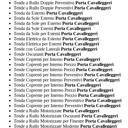
Tende a Rullo Doppie Preventivo
Porta Cavalleggeri
Tende a Rullo Doppie Preventivi
Porta Cavalleggeri
Tenda da Esterno
Porta Cavalleggeri
Tenda da Sole Esterno
Porta Cavalleggeri
Tenda da Sole per Esterno
Porta Cavalleggeri
Tenda da Sole Esterni
Porta Cavalleggeri
Tenda da Sole per Esterni
Porta Cavalleggeri
Tenda Elettrica da Esterno
Porta Cavalleggeri
Tenda Elettrica per Esterni
Porta Cavalleggeri
Tende con Guide Laterali
Porta Cavalleggeri
Tende Oscuranti
Porta Cavalleggeri
Tende Coprenti per Interno
Porta Cavalleggeri
Tende Coprenti per Interno Prezzo
Porta Cavalleggeri
Tende Coprenti per Interno Prezzi
Porta Cavalleggeri
Tende Coprenti per Interno Preventivo
Porta Cavalleggeri
Tende Coprenti per Interno Preventivi
Porta Cavalleggeri
Tenda Coprente per Interno
Porta Cavalleggeri
Tenda Coprente per Interno Prezzi
Porta Cavalleggeri
Tenda Coprente per Interno Prezzo
Porta Cavalleggeri
Tenda Coprente per Interno Preventivo
Porta Cavalleggeri
Tenda Coprente per Interno Preventivi
Porta Cavalleggeri
Tende a Rullo Motorizzate
Porta Cavalleggeri
Tende a Rullo Motorizzate Oscuranti
Porta Cavalleggeri
Tende a Rullo Motorizzate per Finestre
Porta Cavalleggeri
Tende a Rullo Motorizzate Moderne
Porta Cavalleggeri