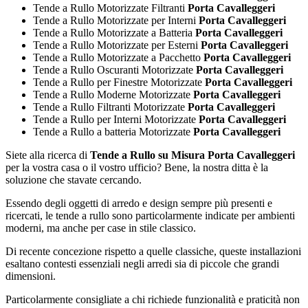
Tende a Rullo Motorizzate Filtranti
Porta Cavalleggeri
Tende a Rullo Motorizzate per Interni
Porta Cavalleggeri
Tende a Rullo Motorizzate a Batteria
Porta Cavalleggeri
Tende a Rullo Motorizzate per Esterni
Porta Cavalleggeri
Tende a Rullo Motorizzate a Pacchetto
Porta Cavalleggeri
Tende a Rullo Oscuranti Motorizzate
Porta Cavalleggeri
Tende a Rullo per Finestre Motorizzate
Porta Cavalleggeri
Tende a Rullo Moderne Motorizzate
Porta Cavalleggeri
Tende a Rullo Filtranti Motorizzate
Porta Cavalleggeri
Tende a Rullo per Interni Motorizzate
Porta Cavalleggeri
Tende a Rullo a batteria Motorizzate
Porta Cavalleggeri
Siete alla ricerca di
Tende a Rullo su Misura Porta Cavalleggeri
per la vostra casa o il vostro ufficio? Bene, la nostra ditta è la
soluzione che stavate cercando.
Essendo degli oggetti di arredo e design sempre più presenti e
ricercati, le tende a rullo sono particolarmente indicate per ambienti
moderni, ma anche per case in stile classico.
Di recente concezione rispetto a quelle classiche, queste installazioni
esaltano contesti essenziali negli arredi sia di piccole che grandi
dimensioni.
Particolarmente consigliate a chi richiede funzionalità e praticità non