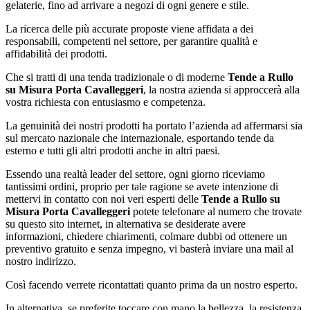
gelaterie, fino ad arrivare a negozi di ogni genere e stile.
La ricerca delle più accurate proposte viene affidata a dei
responsabili, competenti nel settore, per garantire qualità e
affidabilità dei prodotti.
Che si tratti di una tenda tradizionale o di moderne
Tende a Rullo
su Misura Porta Cavalleggeri
, la nostra azienda si approccerà alla
vostra richiesta con entusiasmo e competenza.
La genuinità dei nostri prodotti ha portato l’azienda ad affermarsi sia
sul mercato nazionale che internazionale, esportando tende da
esterno e tutti gli altri prodotti anche in altri paesi.
Essendo una realtà leader del settore, ogni giorno riceviamo
tantissimi ordini, proprio per tale ragione se avete intenzione di
mettervi in contatto con noi veri esperti delle
Tende a Rullo su
Misura Porta Cavalleggeri
potete telefonare al numero che trovate
su questo sito internet, in alternativa se desiderate avere
informazioni, chiedere chiarimenti, colmare dubbi od ottenere un
preventivo gratuito e senza impegno, vi basterà inviare una mail al
nostro indirizzo.
Così facendo verrete ricontattati quanto prima da un nostro esperto.
In alternativa, se preferite toccare con mano la bellezza, la resistenza