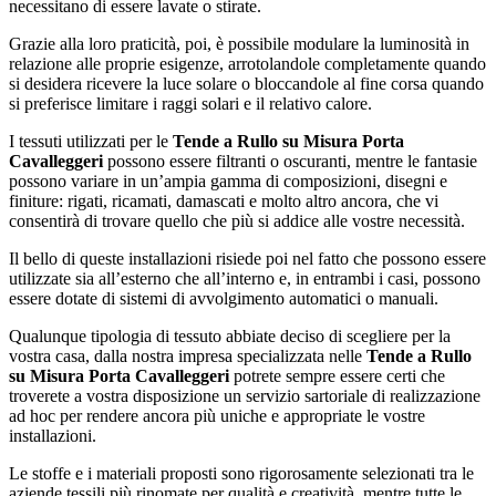
necessitano di essere lavate o stirate.
Grazie alla loro praticità, poi, è possibile modulare la luminosità in
relazione alle proprie esigenze, arrotolandole completamente quando
si desidera ricevere la luce solare o bloccandole al fine corsa quando
si preferisce limitare i raggi solari e il relativo calore.
I tessuti utilizzati per le
Tende a Rullo su Misura Porta
Cavalleggeri
possono essere filtranti o oscuranti, mentre le fantasie
possono variare in un’ampia gamma di composizioni, disegni e
finiture: rigati, ricamati, damascati e molto altro ancora, che vi
consentirà di trovare quello che più si addice alle vostre necessità.
Il bello di queste installazioni risiede poi nel fatto che possono essere
utilizzate sia all’esterno che all’interno e, in entrambi i casi, possono
essere dotate di sistemi di avvolgimento automatici o manuali.
Qualunque tipologia di tessuto abbiate deciso di scegliere per la
vostra casa, dalla nostra impresa specializzata nelle
Tende a Rullo
su Misura Porta Cavalleggeri
potrete sempre essere certi che
troverete a vostra disposizione un servizio sartoriale di realizzazione
ad hoc per rendere ancora più uniche e appropriate le vostre
installazioni.
Le stoffe e i materiali proposti sono rigorosamente selezionati tra le
aziende tessili più rinomate per qualità e creatività, mentre tutte le