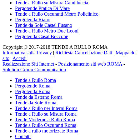
Tende a Rullo su Misura Camilluccia
Pergotende Pratica Di Mare
Tende a Rullo Oscuranti Metro Policlinico
Pergotenda Riano
Tende da Sole Castel Fusano
Tende a Rullo Metro Due Leoni
Pergotenda Casal Boccone
Copyright © 2017-2018 TENDE A RULLO ROMA
Informativa sulla Privacy
|
Richiesta Cancellazione Dati
|
Mappa del
sito
|
Accedi
Realizzazione Siti Internet
-
Posizionamento siti web ROMA
-
Solution Group Communication
Tende a Rullo Roma
Pergotende Roma
Pergotenda Roma
Tende da Esterno Roma
Tende da Sole Roma
Tende a Rullo per Interni Roma
Tende a Rullo su Misura Roma
Tende Moderne a Rullo Roma
Tende a Rullo Oscuranti Roma
Tende a rullo motorizzate Roma
Contatti