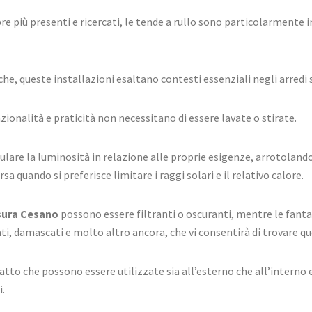
re più presenti e ricercati, le tende a rullo sono particolarmente
he, queste installazioni esaltano contesti essenziali negli arredi 
zionalità e praticità non necessitano di essere lavate o stirate.
modulare la luminosità in relazione alle proprie esigenze, arrotol
sa quando si preferisce limitare i raggi solari e il relativo calore.
isura Cesano
possono essere filtranti o oscuranti, mentre le fant
ati, damascati e molto altro ancora, che vi consentirà di trovare que
l fatto che possono essere utilizzate sia all’esterno che all’interno
.