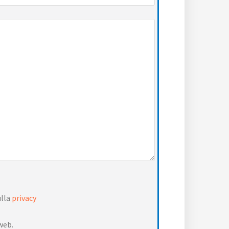
ulla
privacy
web.