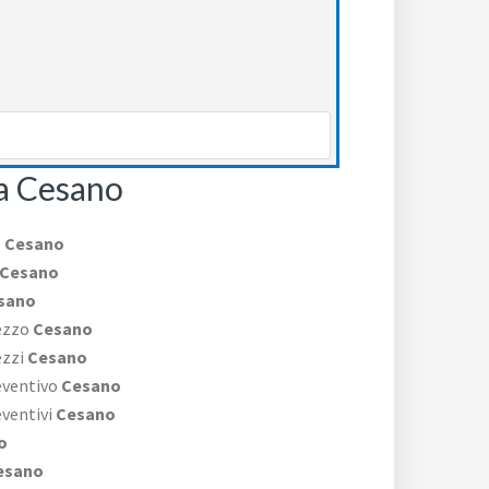
a Cesano
o
Cesano
Cesano
sano
ezzo
Cesano
ezzi
Cesano
eventivo
Cesano
ventivi
Cesano
o
esano