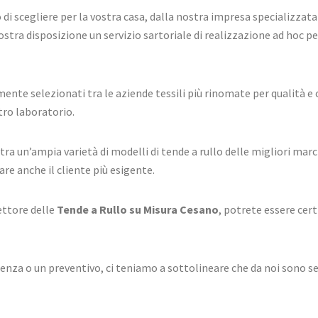
di scegliere per la vostra casa, dalla nostra impresa specializzata
stra disposizione un servizio sartoriale di realizzazione ad hoc p
mente selezionati tra le aziende tessili più rinomate per qualità e
tro laboratorio.
ra un’ampia varietà di modelli di tende a rullo delle migliori mar
are anche il cliente più esigente.
ettore delle
Tende a Rullo su Misura Cesano
, potrete essere cert
enza o un preventivo, ci teniamo a sottolineare che da noi sono s