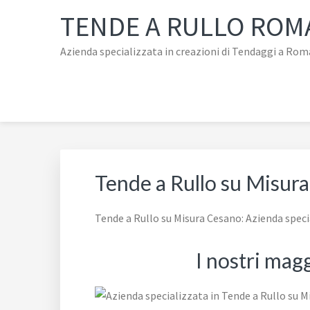
Passa
Passa
Passa
Skip
TENDE A RULLO ROM
alla
al
al
to
navigazione
contenuto
piè
footer
Azienda specializzata in creazioni di Tendaggi a Rom
primaria
principale
di
navigation
pagina
Tende a Rullo su Misur
Tende a Rullo su Misura Cesano: Azienda spec
I nostri mag