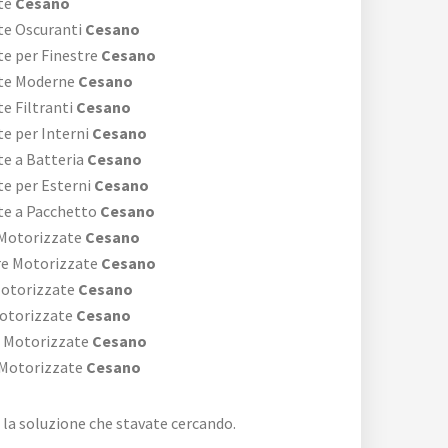
te
Cesano
te Oscuranti
Cesano
e per Finestre
Cesano
ate Moderne
Cesano
e Filtranti
Cesano
e per Interni
Cesano
e a Batteria
Cesano
e per Esterni
Cesano
te a Pacchetto
Cesano
 Motorizzate
Cesano
re Motorizzate
Cesano
Motorizzate
Cesano
Motorizzate
Cesano
i Motorizzate
Cesano
 Motorizzate
Cesano
 è la soluzione che stavate cercando.