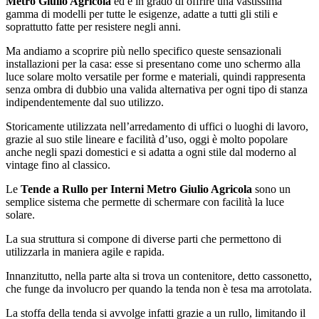
Metro Giulio Agricola
ed è in grado di offrire una vastissima
gamma di modelli per tutte le esigenze, adatte a tutti gli stili e
soprattutto fatte per resistere negli anni.
Ma andiamo a scoprire più nello specifico queste sensazionali
installazioni per la casa: esse si presentano come uno schermo alla
luce solare molto versatile per forme e materiali, quindi rappresenta
senza ombra di dubbio una valida alternativa per ogni tipo di stanza
indipendentemente dal suo utilizzo.
Storicamente utilizzata nell’arredamento di uffici o luoghi di lavoro,
grazie al suo stile lineare e facilità d’uso, oggi è molto popolare
anche negli spazi domestici e si adatta a ogni stile dal moderno al
vintage fino al classico.
Le
Tende a Rullo per Interni Metro Giulio Agricola
sono un
semplice sistema che permette di schermare con facilità la luce
solare.
La sua struttura si compone di diverse parti che permettono di
utilizzarla in maniera agile e rapida.
Innanzitutto, nella parte alta si trova un contenitore, detto cassonetto,
che funge da involucro per quando la tenda non è tesa ma arrotolata.
La stoffa della tenda si avvolge infatti grazie a un rullo, limitando il