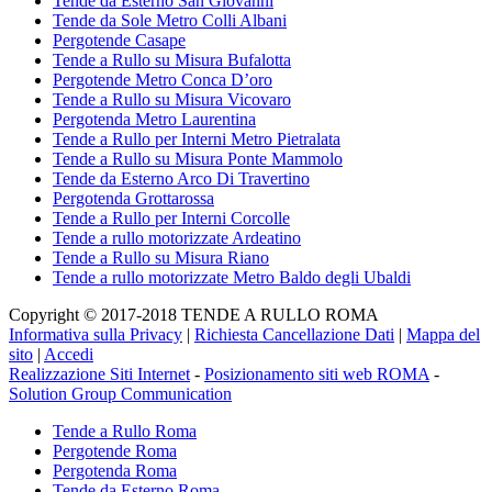
Tende da Esterno San Giovanni
Tende da Sole Metro Colli Albani
Pergotende Casape
Tende a Rullo su Misura Bufalotta
Pergotende Metro Conca D’oro
Tende a Rullo su Misura Vicovaro
Pergotenda Metro Laurentina
Tende a Rullo per Interni Metro Pietralata
Tende a Rullo su Misura Ponte Mammolo
Tende da Esterno Arco Di Travertino
Pergotenda Grottarossa
Tende a Rullo per Interni Corcolle
Tende a rullo motorizzate Ardeatino
Tende a Rullo su Misura Riano
Tende a rullo motorizzate Metro Baldo degli Ubaldi
Copyright © 2017-2018 TENDE A RULLO ROMA
Informativa sulla Privacy
|
Richiesta Cancellazione Dati
|
Mappa del
sito
|
Accedi
Realizzazione Siti Internet
-
Posizionamento siti web ROMA
-
Solution Group Communication
Tende a Rullo Roma
Pergotende Roma
Pergotenda Roma
Tende da Esterno Roma