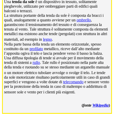
Una
tenda da sole
è un dispositivo in tessuto, solitamente
pieghevole, utilizzato per ombreggiare parti di edifici quali
balconi o terrazzi.
La struttura portante della tenda da sole è composta da bracci i
quali, analogamente a quanto avviene per un
ombrello
,
garantiscono il tensionamento del tessuto e di conseguenza la
tenuta al vento. Tale struttura è solitamente composta da elementi
metallici ma esistono anche tende (pergolati) con struttura in altri
materiali, ad esempio in
legno
.
Nella parte bassa della tenda un elemento orizzontale, spesso
costituito da un
profilato
metallico, riceve dall’alto mediante
l’apposita ogiva il telo e lascia pendere verso il basso la balza.
Una diffusa tipologia di tende si avvale per il movimento della
tenda di sistemi a
rullo
. Tale rullo è posizionato nella parte alta
della tenda e ruotando su se stesso mediante un arganello manuale
o un motore elettrico tubolare avvolge o svolge il telo.
Le tende
da sole motorizzate risultano particolarmente utili in caso di grandi
superfici e vengono a volte dotate di
telecomando
e sensore vento
per la protezione della tenda in caso di maltempo o addirittura di
sensore sole e vento per i clienti più esigenti.
(
fonte
Wikipedia
)