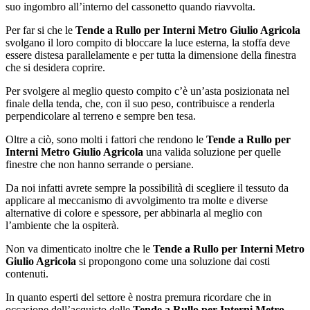
suo ingombro all’interno del cassonetto quando riavvolta.
Per far si che le
Tende a Rullo per Interni Metro Giulio Agricola
svolgano il loro compito di bloccare la luce esterna, la stoffa deve
essere distesa parallelamente e per tutta la dimensione della finestra
che si desidera coprire.
Per svolgere al meglio questo compito c’è un’asta posizionata nel
finale della tenda, che, con il suo peso, contribuisce a renderla
perpendicolare al terreno e sempre ben tesa.
Oltre a ciò, sono molti i fattori che rendono le
Tende a Rullo per
Interni Metro Giulio Agricola
una valida soluzione per quelle
finestre che non hanno serrande o persiane.
Da noi infatti avrete sempre la possibilità di scegliere il tessuto da
applicare al meccanismo di avvolgimento tra molte e diverse
alternative di colore e spessore, per abbinarla al meglio con
l’ambiente che la ospiterà.
Non va dimenticato inoltre che le
Tende a Rullo per Interni Metro
Giulio Agricola
si propongono come una soluzione dai costi
contenuti.
In quanto esperti del settore è nostra premura ricordare che in
occasione dell’acquisto delle
Tende a Rullo per Interni Metro