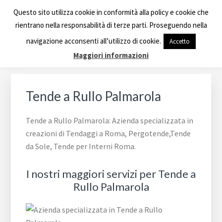
Passa
Passa
Passa
Skip
TENDE A RULLO ROMA
Questo sito utilizza cookie in conformità alla policy e cookie che
alla
al
al
to
rientrano nella responsabilità di terze parti. Proseguendo nella
navigazione
contenuto
piè
footer
Azienda specializzata in creazioni di Tendaggi a Roma,
navigazione acconsenti all’utilizzo di cookie.
Accetto
primaria
principale
di
navigation
Tende da Sole, Tende per Interni Roma.
Maggiori informazioni
pagina
Tende a Rullo Palmarola
Tende a Rullo Palmarola: Azienda specializzata in
creazioni di Tendaggi a Roma, Pergotende,Tende
da Sole, Tende per Interni Roma.
I nostri maggiori servizi per Tende a
Rullo Palmarola