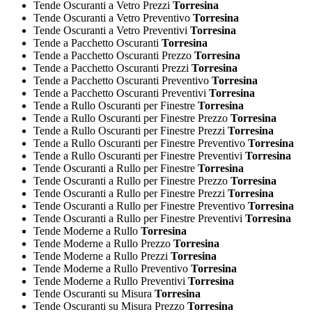
Tende Oscuranti a Vetro Prezzi
Torresina
Tende Oscuranti a Vetro Preventivo
Torresina
Tende Oscuranti a Vetro Preventivi
Torresina
Tende a Pacchetto Oscuranti
Torresina
Tende a Pacchetto Oscuranti Prezzo
Torresina
Tende a Pacchetto Oscuranti Prezzi
Torresina
Tende a Pacchetto Oscuranti Preventivo
Torresina
Tende a Pacchetto Oscuranti Preventivi
Torresina
Tende a Rullo Oscuranti per Finestre
Torresina
Tende a Rullo Oscuranti per Finestre Prezzo
Torresina
Tende a Rullo Oscuranti per Finestre Prezzi
Torresina
Tende a Rullo Oscuranti per Finestre Preventivo
Torresina
Tende a Rullo Oscuranti per Finestre Preventivi
Torresina
Tende Oscuranti a Rullo per Finestre
Torresina
Tende Oscuranti a Rullo per Finestre Prezzo
Torresina
Tende Oscuranti a Rullo per Finestre Prezzi
Torresina
Tende Oscuranti a Rullo per Finestre Preventivo
Torresina
Tende Oscuranti a Rullo per Finestre Preventivi
Torresina
Tende Moderne a Rullo
Torresina
Tende Moderne a Rullo Prezzo
Torresina
Tende Moderne a Rullo Prezzi
Torresina
Tende Moderne a Rullo Preventivo
Torresina
Tende Moderne a Rullo Preventivi
Torresina
Tende Oscuranti su Misura
Torresina
Tende Oscuranti su Misura Prezzo
Torresina