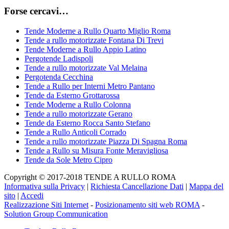
Forse cercavi…
Tende Moderne a Rullo Quarto Miglio Roma
Tende a rullo motorizzate Fontana Di Trevi
Tende Moderne a Rullo Appio Latino
Pergotende Ladispoli
Tende a rullo motorizzate Val Melaina
Pergotenda Cecchina
Tende a Rullo per Interni Metro Pantano
Tende da Esterno Grottarossa
Tende Moderne a Rullo Colonna
Tende a rullo motorizzate Gerano
Tende da Esterno Rocca Santo Stefano
Tende a Rullo Anticoli Corrado
Tende a rullo motorizzate Piazza Di Spagna Roma
Tende a Rullo su Misura Fonte Meravigliosa
Tende da Sole Metro Cipro
Copyright © 2017-2018 TENDE A RULLO ROMA
Informativa sulla Privacy
|
Richiesta Cancellazione Dati
|
Mappa del
sito
|
Accedi
Realizzazione Siti Internet
-
Posizionamento siti web ROMA
-
Solution Group Communication