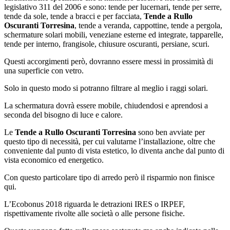
legislativo 311 del 2006 e sono: tende per lucernari, tende per serre,
tende da sole, tende a bracci e per facciata,
Tende a Rullo
Oscuranti Torresina
, tende a veranda, cappottine, tende a pergola,
schermature solari mobili, veneziane esterne ed integrate, tapparelle,
tende per interno, frangisole, chiusure oscuranti, persiane, scuri.
Questi accorgimenti però, dovranno essere messi in prossimità di
una superficie con vetro.
Solo in questo modo si potranno filtrare al meglio i raggi solari.
La schermatura dovrà essere mobile, chiudendosi e aprendosi a
seconda del bisogno di luce e calore.
Le
Tende a Rullo Oscuranti Torresina
sono ben avviate per
questo tipo di necessità, per cui valutarne l’installazione, oltre che
conveniente dal punto di vista estetico, lo diventa anche dal punto di
vista economico ed energetico.
Con questo particolare tipo di arredo però il risparmio non finisce
qui.
L’Ecobonus 2018 riguarda le detrazioni IRES o IRPEF,
rispettivamente rivolte alle società o alle persone fisiche.