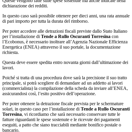
Queste vengono fatte sulle spese sostenute ma anche indicate nella
dichiarazione dei redditi.
In questo caso sarà possibile ottenere per dieci anni, una rata annuale
di pari importo per tutta la durata del rimborso.
Per poter accedere alle detrazioni fiscali previste dallo Stato Italiano
per l’installazione di
Tende a Rullo Oscuranti Torresina
con
l’Ecobonus, è necessario inoltrare all’Agenzia Nazionale Efficienza
Energetica (ENEA) attraverso il suo portale, la documentazione
richiesta.
Questa deve essere spedita entro novanta giorni dall’ultimazione dei
lavori.
Poiché si tratta di una procedura dove sarà la precisione il suo tratto
principale, si potrà scegliere di demandare ad un addetto ai lavori
(commercialista) la compilazione della scheda da inviare all’ENEA,
assicurandosi così, l’esito positivo dell’operazione.
Per poter ottenere la detrazione fiscale prevista per le schermature
solari, in questo caso per l’installazione di
Tende a Rullo Oscuranti
Torresina
, vi ricordiamo che sarà necessario conservare tutte le
fatture riguardanti le spese sostenute e le ricevute dei pagamenti
eseguiti, a patto che siano tracciabili mediante bonifico postale o
bancario.