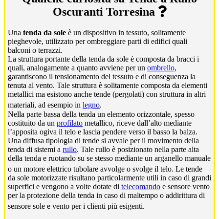
Oscuranti Torresina
Una
tenda da sole
è un dispositivo in tessuto, solitamente
pieghevole, utilizzato per ombreggiare parti di edifici quali
balconi o terrazzi.
La struttura portante della tenda da sole è composta da bracci i
quali, analogamente a quanto avviene per un
ombrello
,
garantiscono il tensionamento del tessuto e di conseguenza la
tenuta al vento. Tale struttura è solitamente composta da elementi
metallici ma esistono anche tende (pergolati) con struttura in altri
materiali, ad esempio in
legno
.
Nella parte bassa della tenda un elemento orizzontale, spesso
costituito da un
profilato
metallico, riceve dall’alto mediante
l’apposita ogiva il telo e lascia pendere verso il basso la balza.
Una diffusa tipologia di tende si avvale per il movimento della
tenda di sistemi a
rullo
. Tale rullo è posizionato nella parte alta
della tenda e ruotando su se stesso mediante un arganello manuale
o un motore elettrico tubolare avvolge o svolge il telo.
Le tende
da sole motorizzate risultano particolarmente utili in caso di grandi
superfici e vengono a volte dotate di
telecomando
e sensore vento
per la protezione della tenda in caso di maltempo o addirittura di
sensore sole e vento per i clienti più esigenti.