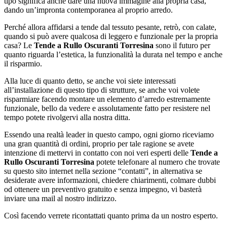
tipo significa anche dare una nuova immagine alla propria casa,
dando un’impronta contemporanea al proprio arredo.
Perché allora affidarsi a tende dal tessuto pesante, retrò, con calate,
quando si può avere qualcosa di leggero e funzionale per la propria
casa? Le
Tende a Rullo Oscuranti Torresina
sono il futuro per
quanto riguarda l’estetica, la funzionalità la durata nel tempo e anche
il risparmio.
Alla luce di quanto detto, se anche voi siete interessati
all’installazione di questo tipo di strutture, se anche voi volete
risparmiare facendo montare un elemento d’arredo estremamente
funzionale, bello da vedere e assolutamente fatto per resistere nel
tempo potete rivolgervi alla nostra ditta.
Essendo una realtà leader in questo campo, ogni giorno riceviamo
una gran quantità di ordini, proprio per tale ragione se avete
intenzione di mettervi in contatto con noi veri esperti delle
Tende a
Rullo Oscuranti Torresina
potete telefonare al numero che trovate
su questo sito internet nella sezione “contatti”, in alternativa se
desiderate avere informazioni, chiedere chiarimenti, colmare dubbi
od ottenere un preventivo gratuito e senza impegno, vi basterà
inviare una mail al nostro indirizzo.
Così facendo verrete ricontattati quanto prima da un nostro esperto.