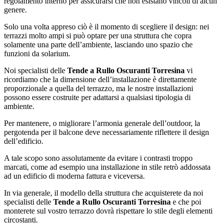
regolamento interno per assicurarsi che non esistano vincoli di alcun
genere.
Solo una volta appreso ciò è il momento di scegliere il design: nei
terrazzi molto ampi si può optare per una struttura che copra
solamente una parte dell’ambiente, lasciando uno spazio che
funzioni da solarium.
Noi specialisti delle
Tende a Rullo Oscuranti Torresina
vi
ricordiamo che la dimensione dell’installazione è direttamente
proporzionale a quella del terrazzo, ma le nostre installazioni
possono essere costruite per adattarsi a qualsiasi tipologia di
ambiente.
Per mantenere, o migliorare l’armonia generale dell’outdoor, la
pergotenda per il balcone deve necessariamente riflettere il design
dell’edificio.
A tale scopo sono assolutamente da evitare i contrasti troppo
marcati, come ad esempio una installazione in stile retrò addossata
ad un edificio di moderna fattura e viceversa.
In via generale, il modello della struttura che acquisterete da noi
specialisti delle
Tende a Rullo Oscuranti Torresina
e che poi
monterete sul vostro terrazzo dovrà rispettare lo stile degli elementi
circostanti.