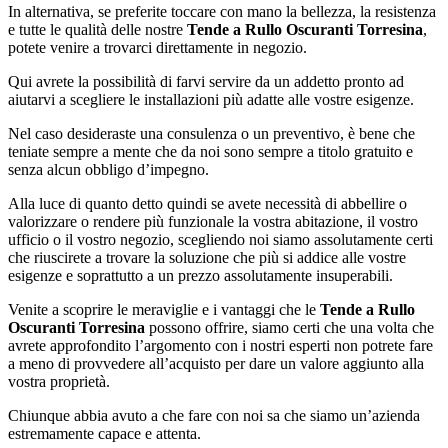
In alternativa, se preferite toccare con mano la bellezza, la resistenza
e tutte le qualità delle nostre
Tende a Rullo Oscuranti Torresina
,
potete venire a trovarci direttamente in negozio.
Qui avrete la possibilità di farvi servire da un addetto pronto ad
aiutarvi a scegliere le installazioni più adatte alle vostre esigenze.
Nel caso desideraste una consulenza o un preventivo, è bene che
teniate sempre a mente che da noi sono sempre a titolo gratuito e
senza alcun obbligo d’impegno.
Alla luce di quanto detto quindi se avete necessità di abbellire o
valorizzare o rendere più funzionale la vostra abitazione, il vostro
ufficio o il vostro negozio, scegliendo noi siamo assolutamente certi
che riuscirete a trovare la soluzione che più si addice alle vostre
esigenze e soprattutto a un prezzo assolutamente insuperabili.
Venite a scoprire le meraviglie e i vantaggi che le
Tende a Rullo
Oscuranti Torresina
possono offrire, siamo certi che una volta che
avrete approfondito l’argomento con i nostri esperti non potrete fare
a meno di provvedere all’acquisto per dare un valore aggiunto alla
vostra proprietà.
Chiunque abbia avuto a che fare con noi sa che siamo un’azienda
estremamente capace e attenta.