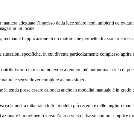
 in maniera adeguata l’ingresso della luce solare negli ambienti ed evita
magari in un locale.
 mediante l’applicazione di un motore che permette di azionarne meccani
 situazioni specifiche, in cui diventa particolarmente complesso aprire e
contribuiscono in misura notevole a rendere più autonoma la vita di per
ce naturale senza dover compiere alcuno sforzo.
he la tenda possa essere azionata anche in modalità manuale è in grado d
rvara
la nostra ditta tratta tutti i modelli più recenti e delle migliori marc
i azionare il movimento verso l’alto o verso il basso con un semplice to