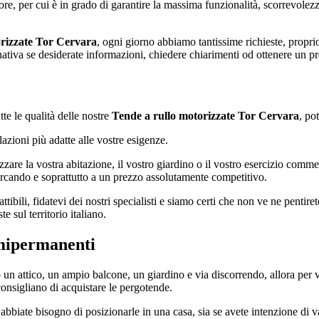
re, per cui è in grado di garantire la massima funzionalità, scorrevolezz
orizzate Tor Cervara
, ogni giorno abbiamo tantissime richieste, proprio
ernativa se desiderate informazioni, chiedere chiarimenti od ottenere un p
tte le qualità delle nostre
Tende a rullo motorizzate Tor Cervara
, po
lazioni più adatte alle vostre esigenze.
zzare la vostra abitazione, il vostro giardino o il vostro esercizio commer
cercando e soprattutto a un prezzo assolutamente competitivo.
tibili, fidatevi dei nostri specialisti e siamo certi che non ve ne pentire
e sul territorio italiano.
semipermanenti
n attico, un ampio balcone, un giardino e via discorrendo, allora per va
i consigliano di acquistare le pergotende.
o abbiate bisogno di posizionarle in una casa, sia se avete intenzione di 