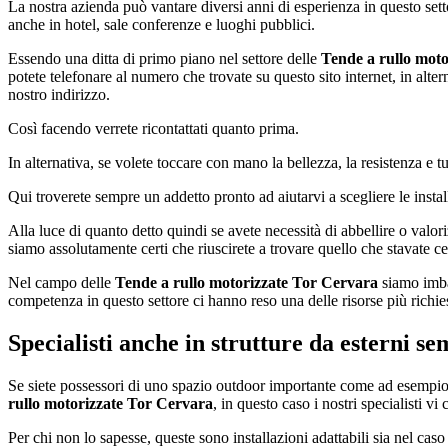
La nostra azienda può vantare diversi anni di esperienza in questo setto
anche in hotel, sale conferenze e luoghi pubblici.
Essendo una ditta di primo piano nel settore delle
Tende a rullo mot
potete telefonare al numero che trovate su questo sito internet, in alt
nostro indirizzo.
Così facendo verrete ricontattati quanto prima.
In alternativa, se volete toccare con mano la bellezza, la resistenza e tu
Qui troverete sempre un addetto pronto ad aiutarvi a scegliere le instal
Alla luce di quanto detto quindi se avete necessità di abbellire o valori
siamo assolutamente certi che riuscirete a trovare quello che stavate 
Nel campo delle
Tende a rullo motorizzate Tor Cervara
siamo imbat
competenza in questo settore ci hanno reso una delle risorse più richiest
Specialisti anche in strutture da esterni 
Se siete possessori di uno spazio outdoor importante come ad esempio u
rullo motorizzate Tor Cervara
, in questo caso i nostri specialisti v
Per chi non lo sapesse, queste sono installazioni adattabili sia nel cas