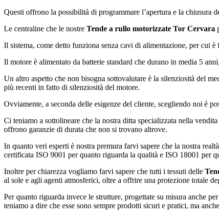
Questi offrono la possibilità di programmare l’apertura e la chiusura del
Le centraline che le nostre
Tende a rullo motorizzate Tor Cervara
p
Il sistema, come detto funziona senza cavi di alimentazione, per cui è 
Il motore è alimentato da batterie standard che durano in media 5 anni
Un altro aspetto che non bisogna sottovalutare è la silenziosità del me
più recenti in fatto di silenziosità del motore.
Ovviamente, a seconda delle esigenze del cliente, scegliendo noi è possi
Ci teniamo a sottolineare che la nostra ditta specializzata nella vendita
offrono garanzie di durata che non si trovano altrove.
In quanto veri esperti è nostra premura farvi sapere che la nostra real
certificata ISO 9001 per quanto riguarda la qualità e ISO 18001 per q
Inoltre per chiarezza vogliamo farvi sapere che tutti i tessuti delle
Tend
al sole e agli agenti atmosferici, oltre a offrire una protezione totale de
Per quanto riguarda invece le strutture, progettate su misura anche per
teniamo a dire che esse sono sempre prodotti sicuri e pratici, ma anch