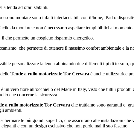
la tenda ad orari stabiliti.
ossono montare sono infatti interfacciabili con iPhone, iPad o disposit
facile da montare e non è necessario aspettare tempi biblici al momento d
, il che permette un cospicuo risparmio energetico.
ccanismo, che permette di ottenere il massimo confort ambientale e la nost
bile personalizzare la tenda abbinando due differenti tipi di tessuto, qu
 delle
Tende a rullo motorizzate Tor Cervara
è anche utilizzatrice pr
tà è un vero fiore all’occhiello del Made in Italy, visto che tutti i prod
uello che concerne la sicurezza.
e a rullo motorizzate Tor Cervara
che trattiamo sono garantiti e, gra
gli ambienti.
 schermare le più grandi superfici, che assicurano alle installazioni che
e eleganti e con un design esclusivo che non perde mai il suo fascino.