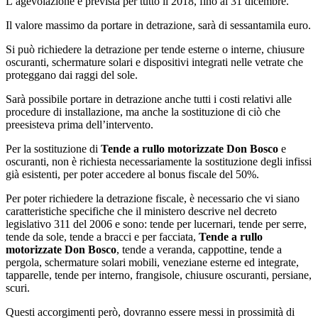
L’agevolazione è prevista per tutto il 2018, fino al 31 dicembre.
Il valore massimo da portare in detrazione, sarà di sessantamila euro.
Si può richiedere la detrazione per tende esterne o interne, chiusure
oscuranti, schermature solari e dispositivi integrati nelle vetrate che
proteggano dai raggi del sole.
Sarà possibile portare in detrazione anche tutti i costi relativi alle
procedure di installazione, ma anche la sostituzione di ciò che
preesisteva prima dell’intervento.
Per la sostituzione di
Tende a rullo motorizzate Don Bosco
e
oscuranti, non è richiesta necessariamente la sostituzione degli infissi
già esistenti, per poter accedere al bonus fiscale del 50%.
Per poter richiedere la detrazione fiscale, è necessario che vi siano
caratteristiche specifiche che il ministero descrive nel decreto
legislativo 311 del 2006 e sono: tende per lucernari, tende per serre,
tende da sole, tende a bracci e per facciata,
Tende a rullo
motorizzate Don Bosco
, tende a veranda, cappottine, tende a
pergola, schermature solari mobili, veneziane esterne ed integrate,
tapparelle, tende per interno, frangisole, chiusure oscuranti, persiane,
scuri.
Questi accorgimenti però, dovranno essere messi in prossimità di