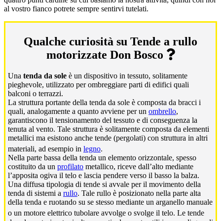
al vostro fianco potrete sempre sentirvi tutelati.
Qualche curiosità su Tende a rullo
motorizzate Don Bosco
Una
tenda da sole
è un dispositivo in tessuto, solitamente
pieghevole, utilizzato per ombreggiare parti di edifici quali
balconi o terrazzi.
La struttura portante della tenda da sole è composta da bracci i
quali, analogamente a quanto avviene per un
ombrello
,
garantiscono il tensionamento del tessuto e di conseguenza la
tenuta al vento. Tale struttura è solitamente composta da elementi
metallici ma esistono anche tende (pergolati) con struttura in altri
materiali, ad esempio in
legno
.
Nella parte bassa della tenda un elemento orizzontale, spesso
costituito da un
profilato
metallico, riceve dall’alto mediante
l’apposita ogiva il telo e lascia pendere verso il basso la balza.
Una diffusa tipologia di tende si avvale per il movimento della
tenda di sistemi a
rullo
. Tale rullo è posizionato nella parte alta
della tenda e ruotando su se stesso mediante un arganello manuale
o un motore elettrico tubolare avvolge o svolge il telo.
Le tende