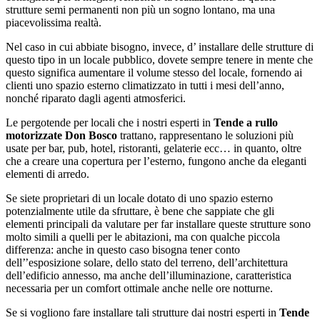
strutture semi permanenti non più un sogno lontano, ma una
piacevolissima realtà.
Nel caso in cui abbiate bisogno, invece, d’ installare delle strutture di
questo tipo in un locale pubblico, dovete sempre tenere in mente che
questo significa aumentare il volume stesso del locale, fornendo ai
clienti uno spazio esterno climatizzato in tutti i mesi dell’anno,
nonché riparato dagli agenti atmosferici.
Le pergotende per locali che i nostri esperti in
Tende a rullo
motorizzate Don Bosco
trattano, rappresentano le soluzioni più
usate per bar, pub, hotel, ristoranti, gelaterie ecc… in quanto, oltre
che a creare una copertura per l’esterno, fungono anche da eleganti
elementi di arredo.
Se siete proprietari di un locale dotato di uno spazio esterno
potenzialmente utile da sfruttare, è bene che sappiate che gli
elementi principali da valutare per far installare queste strutture sono
molto simili a quelli per le abitazioni, ma con qualche piccola
differenza: anche in questo caso bisogna tener conto
dell’’esposizione solare, dello stato del terreno, dell’architettura
dell’edificio annesso, ma anche dell’illuminazione, caratteristica
necessaria per un comfort ottimale anche nelle ore notturne.
Se si vogliono fare installare tali strutture dai nostri esperti in
Tende