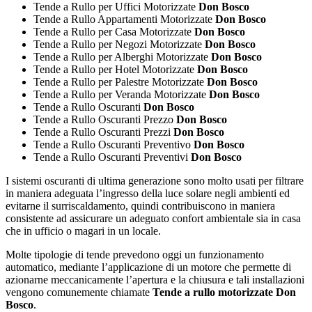
Tende a Rullo per Uffici Motorizzate
Don Bosco
Tende a Rullo Appartamenti Motorizzate
Don Bosco
Tende a Rullo per Casa Motorizzate
Don Bosco
Tende a Rullo per Negozi Motorizzate
Don Bosco
Tende a Rullo per Alberghi Motorizzate
Don Bosco
Tende a Rullo per Hotel Motorizzate
Don Bosco
Tende a Rullo per Palestre Motorizzate
Don Bosco
Tende a Rullo per Veranda Motorizzate
Don Bosco
Tende a Rullo Oscuranti
Don Bosco
Tende a Rullo Oscuranti Prezzo
Don Bosco
Tende a Rullo Oscuranti Prezzi
Don Bosco
Tende a Rullo Oscuranti Preventivo
Don Bosco
Tende a Rullo Oscuranti Preventivi
Don Bosco
I sistemi oscuranti di ultima generazione sono molto usati per filtrare
in maniera adeguata l’ingresso della luce solare negli ambienti ed
evitarne il surriscaldamento, quindi contribuiscono in maniera
consistente ad assicurare un adeguato confort ambientale sia in casa
che in ufficio o magari in un locale.
Molte tipologie di tende prevedono oggi un funzionamento
automatico, mediante l’applicazione di un motore che permette di
azionarne meccanicamente l’apertura e la chiusura e tali installazioni
vengono comunemente chiamate
Tende a rullo motorizzate Don
Bosco
.