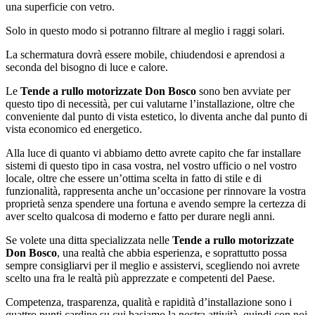
una superficie con vetro.
Solo in questo modo si potranno filtrare al meglio i raggi solari.
La schermatura dovrà essere mobile, chiudendosi e aprendosi a
seconda del bisogno di luce e calore.
Le
Tende a rullo motorizzate Don Bosco
sono ben avviate per
questo tipo di necessità, per cui valutarne l’installazione, oltre che
conveniente dal punto di vista estetico, lo diventa anche dal punto di
vista economico ed energetico.
Alla luce di quanto vi abbiamo detto avrete capito che far installare
sistemi di questo tipo in casa vostra, nel vostro ufficio o nel vostro
locale, oltre che essere un’ottima scelta in fatto di stile e di
funzionalità, rappresenta anche un’occasione per rinnovare la vostra
proprietà senza spendere una fortuna e avendo sempre la certezza di
aver scelto qualcosa di moderno e fatto per durare negli anni.
Se volete una ditta specializzata nelle
Tende a rullo motorizzate
Don Bosco
, una realtà che abbia esperienza, e soprattutto possa
sempre consigliarvi per il meglio e assistervi, scegliendo noi avrete
scelto una fra le realtà più apprezzate e competenti del Paese.
Competenza, trasparenza, qualità e rapidità d’installazione sono i
quattro punti cardine su cui basiamo la nostra attività, quindi con noi