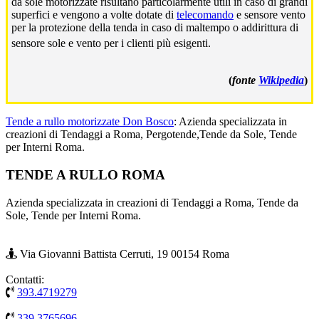
da sole motorizzate risultano particolarmente utili in caso di grandi
superfici e vengono a volte dotate di
telecomando
e sensore vento
per la protezione della tenda in caso di maltempo o addirittura di
sensore sole e vento per i clienti più esigenti.
(
fonte
Wikipedia
)
Tende a rullo motorizzate Don Bosco
: Azienda specializzata in
creazioni di Tendaggi a Roma, Pergotende,Tende da Sole, Tende
per Interni Roma.
Footer
TENDE A RULLO ROMA
Azienda specializzata in creazioni di Tendaggi a Roma, Tende da
Sole, Tende per Interni Roma.
Via Giovanni Battista Cerruti, 19 00154 Roma
Contatti:
393.4719279
339.3765696