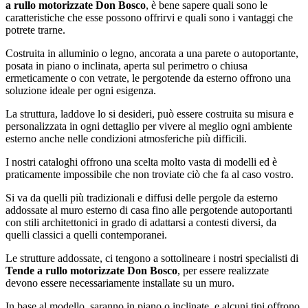
a rullo motorizzate Don Bosco
, è bene sapere quali sono le
caratteristiche che esse possono offrirvi e quali sono i vantaggi che
potrete trarne.
Costruita in alluminio o legno, ancorata a una parete o autoportante,
posata in piano o inclinata, aperta sul perimetro o chiusa
ermeticamente o con vetrate, le pergotende da esterno offrono una
soluzione ideale per ogni esigenza.
La struttura, laddove lo si desideri, può essere costruita su misura e
personalizzata in ogni dettaglio per vivere al meglio ogni ambiente
esterno anche nelle condizioni atmosferiche più difficili.
I nostri cataloghi offrono una scelta molto vasta di modelli ed è
praticamente impossibile che non troviate ciò che fa al caso vostro.
Si va da quelli più tradizionali e diffusi delle pergole da esterno
addossate al muro esterno di casa fino alle pergotende autoportanti
con stili architettonici in grado di adattarsi a contesti diversi, da
quelli classici a quelli contemporanei.
Le strutture addossate, ci tengono a sottolineare i nostri specialisti di
Tende a rullo motorizzate Don Bosco
, per essere realizzate
devono essere necessariamente installate su un muro.
In base al modello, saranno in piano o inclinate, e alcuni tipi offrono