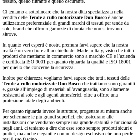
tessuto, quello filtrante e quello oscurante.
Ci teniamo a sottolineare che la nostra ditta specializzata nella
vendita delle
Tende a rullo motorizzate Don Bosco
è anche
utilizzatrice preferenziale di grandi marchi di tessuti per tende da
sole, brand che offrono garanzie di durata che non si trovano
altrove.
In quanto veri esperti è nostra premura farvi sapere che la nostra
realtà è un vero fiore all’occhiello del Made in Italy, visto che tutti i
prodotti che mettiamo in commercio sono a marchio CE e l’azienda
è certificata ISO 9001 per quanto riguarda la qualità e ISO 18001
per quello che concerne la sicurezza.
Inoltre per chiarezza vogliamo farvi sapere che tutti i tessuti delle
Tende a rullo motorizzate Don Bosco
che trattiamo sono garantiti
e, grazie all’impiego di materiali all’avanguardia, sono altamente
resistenti al sole e agli agenti atmosferici, oltre a offrire una
protezione totale degli ambienti.
Per quanto riguarda invece le strutture, progettate su misura anche
per schermare le più grandi superfici, che assicurano alle
installazioni che vendiamo sempre una grande stabilità e funzionalità
negli anni, ci teniamo a dire che esse sono sempre prodotti sicuri e
pratici, ma anche eleganti e con un design esclusivo che non perde
mai il suo fascino.