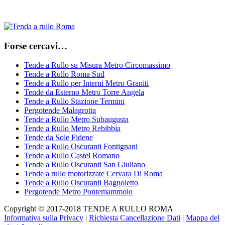
Forse cercavi…
Tende a Rullo su Misura Metro Circomassimo
Tende a Rullo Roma Sud
Tende a Rullo per Interni Metro Graniti
Tende da Esterno Metro Torre Angela
Tende a Rullo Stazione Termini
Pergotende Malagrotta
Tende a Rullo Metro Subaugusta
Tende a Rullo Metro Rebibbia
Tende da Sole Fidene
Tende a Rullo Oscuranti Fontignani
Tende a Rullo Castel Romano
Tende a Rullo Oscuranti San Giuliano
Tende a rullo motorizzate Cervara Di Roma
Tende a Rullo Oscuranti Bagnoletto
Pergotende Metro Pontemammolo
Copyright © 2017-2018 TENDE A RULLO ROMA
Informativa sulla Privacy
|
Richiesta Cancellazione Dati
|
Mappa del