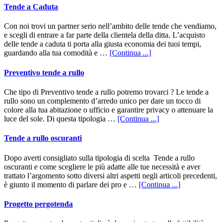
di
Tende a Caduta
Roma
Con noi trovi un partner serio nell’ambito delle tende che vendiamo,
e scegli di entrare a far parte della clientela della ditta. L’acquisto
delle tende a caduta ti porta alla giusta economia dei tuoi tempi,
infoTende
guardando alla tua comodità e …
[Continua ...]
a
Caduta
Preventivo tende a rullo
Che tipo di Preventivo tende a rullo potremo trovarci ? Le tende a
rullo sono un complemento d’arredo unico per dare un tocco di
colore alla tua abitazione o ufficio e garantire privacy o attenuare la
infoPreventivo
luce del sole. Di questa tipologia …
[Continua ...]
tende
a
Tende a rullo oscuranti
rullo
Dopo averti consigliato sulla tipologia di scelta Tende a rullo
oscuranti e come scegliere le più adatte alle tue necessità e aver
trattato l’argomento sotto diversi altri aspetti negli articoli precedenti,
infoTende
è giunto il momento di parlare dei pro e …
[Continua ...]
a
rullo
Progetto pergotenda
oscuranti