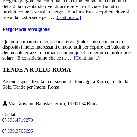
Progetto pergotenda centro italia è da anni entrata nella fattibilità
della ditta diventando rivenditore e service ufficiale Tra tutti i
prodotti come l'esclusiva pergola bioclimatica e scoprirete dove si
infoProgetto
trova la nostra sede per …
[Continua ...]
pergotenda
Pergotenda avvolgibile
Quando parliamo di pergotenda avvolgibile stiamo parlando di
dispositivi molto interessanti e molto utili per coprire dei balconi o
dei piccoli terrazzi e parliamo comunque di copertura e protezione
infoPergotenda
solare E consideriamo che ce ne …
[Continua ...]
avvolgibile
Footer
TENDE A RULLO ROMA
Azienda specializzata in creazioni di Tendaggi a Roma, Tende da
Sole, Tende per Interni Roma.
Via Giovanni Battista Cerruti, 19 00154 Roma
Contatti:
393.4719279
339.3765696