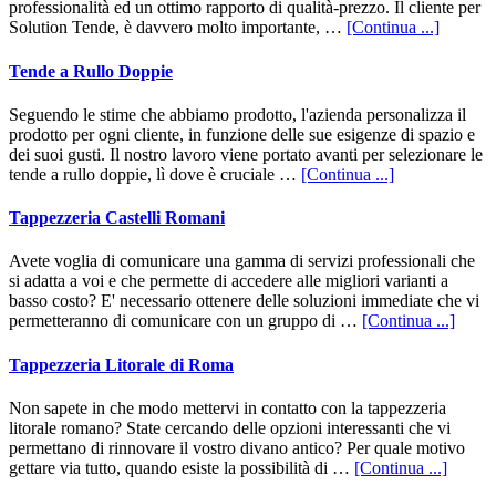
professionalità ed un ottimo rapporto di qualità-prezzo. Il cliente per
infoTen
Solution Tende, è davvero molto importante, …
[Continua ...]
Da
Interno
Tende a Rullo Doppie
Roma
Seguendo le stime che abbiamo prodotto, l'azienda personalizza il
prodotto per ogni cliente, in funzione delle sue esigenze di spazio e
dei suoi gusti. Il nostro lavoro viene portato avanti per selezionare le
infoTende
tende a rullo doppie, lì dove è cruciale …
[Continua ...]
a
Rullo
Tappezzeria Castelli Romani
Doppie
Avete voglia di comunicare una gamma di servizi professionali che
si adatta a voi e che permette di accedere alle migliori varianti a
basso costo? E' necessario ottenere delle soluzioni immediate che vi
infoT
permetteranno di comunicare con un gruppo di …
[Continua ...]
Castel
Roma
Tappezzeria Litorale di Roma
Non sapete in che modo mettervi in contatto con la tappezzeria
litorale romano? State cercando delle opzioni interessanti che vi
permettano di rinnovare il vostro divano antico? Per quale motivo
infoTa
gettare via tutto, quando esiste la possibilità di …
[Continua ...]
Litoral