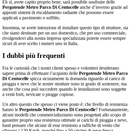
Eh sì, avete capito proprio bene, sarà possibile usufruire delle
Pergotende Metro Parco Di Centocelle
anche d’inverno grazie ad
appositi sistemi di riscaldamento radiante che possono essere
applicati a pavimento o soffitto.
Insomma, se avete intenzione di installare questo tipo di strutture, sia
che siano destinate per un uso domestico, che per uso commerciale,
rivolgendovi alla nostra impresa specializzata potrete essere sempre
sicuri di aver scelto i numeri uno in Italia.
I dubbi più frequenti
Fra le curiosità che i nostri clienti spesso e volentieri desiderano
sapere prima di effettuare l’acquisto delle
Pergotende Metro Parco
Di Centocelle
spicca sicuramente la domanda riguardo al carico di
pioggia e neve che le nostre strutture sono in grado di sostenere, ma
anche che cosa può succedere quando le installazioni sono soggette
a venti forti, nevicate o piogge copiose.
Un altro quesito che spesso ci viene posto è: che livello di resistenza
hanno le
Pergotende Metro Parco Di Centocelle
? Fortunatamente,
alcuni modelli che commercializziamo sono progettati allo scopo di
garantire proprio una resistenza ottimale ai carichi di pioggia e neve,
basti pensare che alcune di esse resistono a raffiche di vento che
sfiorano i 120 Km/h, nonché fino a 50 cm/mq di neve fresca.