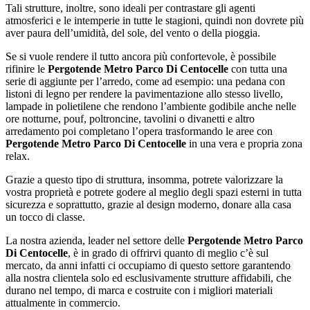
Tali strutture, inoltre, sono ideali per contrastare gli agenti
atmosferici e le intemperie in tutte le stagioni, quindi non dovrete più
aver paura dell’umidità, del sole, del vento o della pioggia.
Se si vuole rendere il tutto ancora più confortevole, è possibile
rifinire le
Pergotende Metro Parco Di Centocelle
con tutta una
serie di aggiunte per l’arredo, come ad esempio: una pedana con
listoni di legno per rendere la pavimentazione allo stesso livello,
lampade in polietilene che rendono l’ambiente godibile anche nelle
ore notturne, pouf, poltroncine, tavolini o divanetti e altro
arredamento poi completano l’opera trasformando le aree con
Pergotende Metro Parco Di Centocelle
in una vera e propria zona
relax.
Grazie a questo tipo di struttura, insomma, potrete valorizzare la
vostra proprietà e potrete godere al meglio degli spazi esterni in tutta
sicurezza e soprattutto, grazie al design moderno, donare alla casa
un tocco di classe.
La nostra azienda, leader nel settore delle
Pergotende Metro Parco
Di Centocelle
, è in grado di offrirvi quanto di meglio c’è sul
mercato, da anni infatti ci occupiamo di questo settore garantendo
alla nostra clientela solo ed esclusivamente strutture affidabili, che
durano nel tempo, di marca e costruite con i migliori materiali
attualmente in commercio.