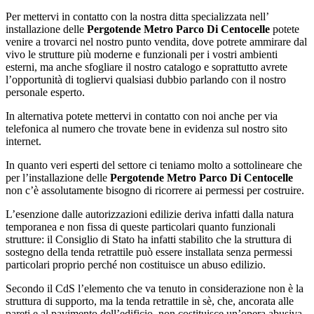
Per mettervi in contatto con la nostra ditta specializzata nell’
installazione delle
Pergotende Metro Parco Di Centocelle
potete
venire a trovarci nel nostro punto vendita, dove potrete ammirare dal
vivo le strutture più moderne e funzionali per i vostri ambienti
esterni, ma anche sfogliare il nostro catalogo e soprattutto avrete
l’opportunità di togliervi qualsiasi dubbio parlando con il nostro
personale esperto.
In alternativa potete mettervi in contatto con noi anche per via
telefonica al numero che trovate bene in evidenza sul nostro sito
internet.
In quanto veri esperti del settore ci teniamo molto a sottolineare che
per l’installazione delle
Pergotende Metro Parco Di Centocelle
non c’è assolutamente bisogno di ricorrere ai permessi per costruire.
L’esenzione dalle autorizzazioni edilizie deriva infatti dalla natura
temporanea e non fissa di queste particolari quanto funzionali
strutture: il Consiglio di Stato ha infatti stabilito che la struttura di
sostegno della tenda retrattile può essere installata senza permessi
particolari proprio perché non costituisce un abuso edilizio.
Secondo il CdS l’elemento che va tenuto in considerazione non è la
struttura di supporto, ma la tenda retrattile in sè, che, ancorata alle
pareti e al pavimento dell’edificio, non costituisce un’opera abusiva.