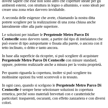
dovete sapere che esse non sono altro che coperture ideate per gli
ambienti esterni, con struttura in legno o alluminio, e sono ideali per
creare una zona relax davvero invidiabile.
A seconda delle esigenze che avete, chiamando la nostra ditta
potrete scegliere per la realizzazione di una zona chiusa anche
lateralmente oltre alla parte superiore.
Le soluzioni per istallare le
Pergotende Metro Parco Di
Centocelle
sono davvero tante, a partire dal tipo di intelaiatura che
può essere di tipo autoportante o fissata alla parete, o ancora con il
tetto inclinato, o dritto e tanto ancora.
In base alla superficie da ricoprire, si può scegliere di acquistare
Pergotende Metro Parco Di Centocelle
con misure standard,
oppure, potremo realizzarle anche a misura per la vostra proprietà.
Per quanto riguarda la copertura, inoltre si può scegliere tra
moltissime opzioni fra vetri scorrevoli o in tessuto.
In ogni caso, quando si scelgono le
Pergotende Metro Parco Di
Centocelle
è sempre bene selezionare soluzioni in copertura
ermetica, perché sono materiali brevettati con e caratteristiche
particolari: trasparenti, oscuranti, con effetto zanzariera e con diversi
colori.