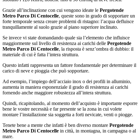
Grazie all’inclinazione con cui vengono ideate le
Pergotende
Metro Parco Di Centocelle
, queste sono in grado di sopportare un
forte temporale senza creare problemi di ristagno: l’acqua defluisce
tranquillamente al suolo grazie al piano superiore inclinato.
Se invece vi state domandando quale sia l’elemento che influisce
maggiormente sul livello di resistenza ai carichi delle
Pergotende
Metro Parco Di Centocelle
, la risposta è senz’ombra di dubbio: il
materiale di cui è fatta l’intera struttura.
Questo infatti rappresenta un fattore fondamentale per determinare il
carico di neve e pioggia che può sopportare.
Ad esempio, l’impiego dell’acciaio inox o dei profili in alluminio,
aumenta in maniera esponenziale il grado di resistenza ai carichi
fornendo anche maggiore robustezza all’intera struttura.
Quindi, ricapitolando, al momento dell’acquisto è importante esporre
bene le vostre necessità e far presente se la zona in cui volete
montare l’installazione sia soggetta a forti nevicate, venti o piogge.
Tenete bene a mente che infatti è ben diverso montare
Pergotende
Metro Parco Di Centocelle
in città, in montagna, in campagna o al
mare.