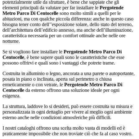
potenzialmente utile da sfruttare, è bene che sappiate che gli
elementi principali da valutare per far installare le
Pergotende
Metro Parco Di Centocelle
sono molto simili a quelli per le
abitazioni, ma con qualche piccola differenza: anche in questo caso
bisogna tener conto dell’’esposizione solare, dello stato del terreno,
dell’architettura dell’edificio annesso, ma anche dell’illuminazione,
caratteristica necessaria per un comfort ottimale anche nelle ore
notturne.
Se si vogliono fare installare le
Pergotende Metro Parco Di
Centocelle
, è bene sapere quali sono le caratteristiche che esse
possono offrirvi e quali sono i vantaggi che potrete trarne.
Costruita in alluminio o legno, ancorata a una parete o autoportante,
posata in piano o inclinata, aperta sul perimetro o chiusa
ermeticamente o con vetrate, le
Pergotende Metro Parco Di
Centocelle
da esterno offrono una soluzione ideale per ogni
esigenza.
La struttura, laddove lo si desideri, può essere costruita su misura e
personalizzata in ogni dettaglio per vivere al meglio ogni ambiente
esterno anche nelle condizioni atmosferiche più difficili.
I nostri cataloghi offrono una scelta molto vasta di modelli ed è
praticamente impossibile che non troviate ciò che fa al caso vostro.