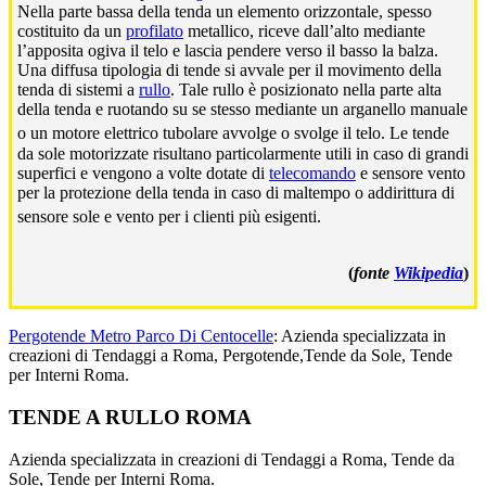
Nella parte bassa della tenda un elemento orizzontale, spesso
costituito da un
profilato
metallico, riceve dall’alto mediante
l’apposita ogiva il telo e lascia pendere verso il basso la balza.
Una diffusa tipologia di tende si avvale per il movimento della
tenda di sistemi a
rullo
. Tale rullo è posizionato nella parte alta
della tenda e ruotando su se stesso mediante un arganello manuale
o un motore elettrico tubolare avvolge o svolge il telo.
Le tende
da sole motorizzate risultano particolarmente utili in caso di grandi
superfici e vengono a volte dotate di
telecomando
e sensore vento
per la protezione della tenda in caso di maltempo o addirittura di
sensore sole e vento per i clienti più esigenti.
(
fonte
Wikipedia
)
Pergotende Metro Parco Di Centocelle
: Azienda specializzata in
creazioni di Tendaggi a Roma, Pergotende,Tende da Sole, Tende
per Interni Roma.
Footer
TENDE A RULLO ROMA
Azienda specializzata in creazioni di Tendaggi a Roma, Tende da
Sole, Tende per Interni Roma.