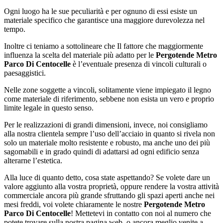
Ogni luogo ha le sue peculiarità e per ognuno di essi esiste un
materiale specifico che garantisce una maggiore durevolezza nel
tempo.
Inoltre ci teniamo a sottolineare che Il fattore che maggiormente
influenza la scelta del materiale più adatto per le
Pergotende Metro
Parco Di Centocelle
è l’eventuale presenza di vincoli culturali o
paesaggistici.
Nelle zone soggette a vincoli, solitamente viene impiegato il legno
come materiale di riferimento, sebbene non esista un vero e proprio
limite legale in questo senso.
Per le realizzazioni di grandi dimensioni, invece, noi consigliamo
alla nostra clientela sempre l’uso dell’acciaio in quanto si rivela non
solo un materiale molto resistente e robusto, ma anche uno dei più
sagomabili e in grado quindi di adattarsi ad ogni edificio senza
alterarne l’estetica.
Alla luce di quanto detto, cosa state aspettando? Se volete dare un
valore aggiunto alla vostra proprietà, oppure rendere la vostra attività
commerciale ancora più grande sfruttando gli spazi aperti anche nei
mesi freddi, voi volete chiaramente le nostre
Pergotende Metro
Parco Di Centocelle
! Mettetevi in contatto con noi al numero che
potete trovare sulla nostra pagina web, o ancora meglio venite a