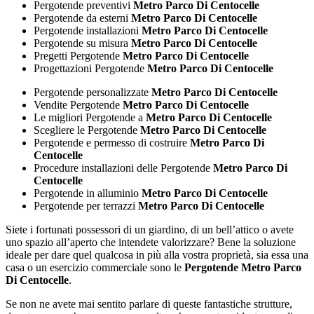
Pergotende preventivi
Metro Parco Di Centocelle
Pergotende da esterni
Metro Parco Di Centocelle
Pergotende installazioni
Metro Parco Di Centocelle
Pergotende su misura
Metro Parco Di Centocelle
Pregetti Pergotende
Metro Parco Di Centocelle
Progettazioni Pergotende
Metro Parco Di Centocelle
Pergotende personalizzate
Metro Parco Di Centocelle
Vendite Pergotende
Metro Parco Di Centocelle
Le migliori Pergotende a
Metro Parco Di Centocelle
Scegliere le Pergotende
Metro Parco Di Centocelle
Pergotende e permesso di costruire
Metro Parco Di
Centocelle
Procedure installazioni delle Pergotende
Metro Parco Di
Centocelle
Pergotende in alluminio
Metro Parco Di Centocelle
Pergotende per terrazzi
Metro Parco Di Centocelle
Siete i fortunati possessori di un giardino, di un bell’attico o avete
uno spazio all’aperto che intendete valorizzare? Bene la soluzione
ideale per dare quel qualcosa in più alla vostra proprietà, sia essa una
casa o un esercizio commerciale sono le
Pergotende Metro Parco
Di Centocelle
.
Se non ne avete mai sentito parlare di queste fantastiche strutture,