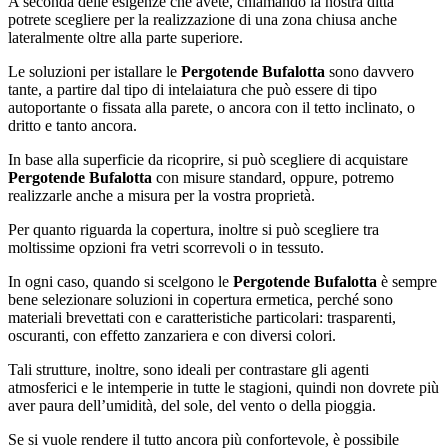
A seconda delle esigenze che avete, chiamando la nostra ditta
potrete scegliere per la realizzazione di una zona chiusa anche
lateralmente oltre alla parte superiore.
Le soluzioni per istallare le
Pergotende Bufalotta
sono davvero
tante, a partire dal tipo di intelaiatura che può essere di tipo
autoportante o fissata alla parete, o ancora con il tetto inclinato, o
dritto e tanto ancora.
In base alla superficie da ricoprire, si può scegliere di acquistare
Pergotende Bufalotta
con misure standard, oppure, potremo
realizzarle anche a misura per la vostra proprietà.
Per quanto riguarda la copertura, inoltre si può scegliere tra
moltissime opzioni fra vetri scorrevoli o in tessuto.
In ogni caso, quando si scelgono le
Pergotende Bufalotta
è sempre
bene selezionare soluzioni in copertura ermetica, perché sono
materiali brevettati con e caratteristiche particolari: trasparenti,
oscuranti, con effetto zanzariera e con diversi colori.
Tali strutture, inoltre, sono ideali per contrastare gli agenti
atmosferici e le intemperie in tutte le stagioni, quindi non dovrete più
aver paura dell’umidità, del sole, del vento o della pioggia.
Se si vuole rendere il tutto ancora più confortevole, è possibile