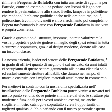
rifinire le
Pergotende Bufalotta
con tutta una serie di aggiunte per
l’arredo, come ad esempio: una pedana con listoni di legno per
rendere la pavimentazione allo stesso livello, lampade in polietilene
che rendono l’ambiente godibile anche nelle ore notturne, pouf,
poltroncine, tavolini o divanetti e altro arredamento poi completano
l’opera trasformando le aree con
Pergotende Bufalotta
in una vera
e propria zona relax.
Grazie a questo tipo di struttura, insomma, potrete valorizzare la
vostra proprietà e potrete godere al meglio degli spazi esterni in tutta
sicurezza e soprattutto, grazie al design moderno, donare alla casa
un tocco di classe.
La nostra azienda, leader nel settore delle
Pergotende Bufalotta
, è
in grado di offrirvi quanto di meglio c’è sul mercato, da anni infatti
ci occupiamo di questo settore garantendo alla nostra clientela solo
ed esclusivamente strutture affidabili, che durano nel tempo, di
marca e costruite con i migliori materiali attualmente in commercio.
Per mettervi in contatto con la nostra ditta specializzata nell’
installazione delle
Pergotende Bufalotta
potete venire a trovarci nel
nostro punto vendita, dove potrete ammirare dal vivo le strutture più
moderne e funzionali per i vostri ambienti esterni, ma anche
sfogliare il nostro catalogo e soprattutto avrete l’opportunità di
togliervi qualsiasi dubbio parlando con il nostro personale esperto.