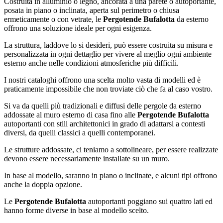
Costruita in alluminio o legno, ancorata a una parete o autoportante,
posata in piano o inclinata, aperta sul perimetro o chiusa
ermeticamente o con vetrate, le
Pergotende Bufalotta
da esterno
offrono una soluzione ideale per ogni esigenza.
La struttura, laddove lo si desideri, può essere costruita su misura e
personalizzata in ogni dettaglio per vivere al meglio ogni ambiente
esterno anche nelle condizioni atmosferiche più difficili.
I nostri cataloghi offrono una scelta molto vasta di modelli ed è
praticamente impossibile che non troviate ciò che fa al caso vostro.
Si va da quelli più tradizionali e diffusi delle pergole da esterno
addossate al muro esterno di casa fino alle
Pergotende Bufalotta
autoportanti con stili architettonici in grado di adattarsi a contesti
diversi, da quelli classici a quelli contemporanei.
Le strutture addossate, ci teniamo a sottolineare, per essere realizzate
devono essere necessariamente installate su un muro.
In base al modello, saranno in piano o inclinate, e alcuni tipi offrono
anche la doppia opzione.
Le
Pergotende Bufalotta
autoportanti poggiano sui quattro lati ed
hanno forme diverse in base al modello scelto.