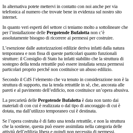
In alternativa potete mettervi in contatto con noi anche per via
telefonica al numero che trovate bene in evidenza sul nostro sito
internet.
In quanto veri esperti del settore ci teniamo molto a sottolineare che
per l’installazione delle
Pergotende Bufalotta
non c’è
assolutamente bisogno di ricorrere ai permessi per costruire.
L’esenzione dalle autorizzazioni edilizie deriva infatti dalla natura
temporanea e non fissa di queste particolari quanto funzionali
strutture: il Consiglio di Stato ha infatti stabilito che la struttura di
sostegno della tenda retrattile può essere installata senza permessi
particolari proprio perché non costituisce un abuso edilizio.
Secondo il CdS l’elemento che va tenuto in considerazione non è la
struttura di supporto, ma la tenda retrattile in sè, che, ancorata alle
pareti e al pavimento dell’edificio, non costituisce un’opera abusiva.
La precarietà delle
Pergotende Bufalotta
è data non tanto dai
materiali di con cui è realizzata o dal tipo di ancoraggio di cui è
dotata, ma dall’utilizzo temporaneo cui è destinata.
Se l’opera costruita è di fatto una tenda retrattile, e non la struttura
che la sostiene, questa può essere assimilata nella categoria delle
attività dell’edilizia libera e quindi non necessita di permessi.