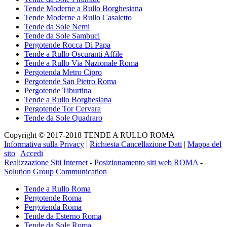
Tende Moderne a Rullo Borghesiana
Tende Moderne a Rullo Casaletto
Tende da Sole Nemi
Tende da Sole Sambuci
Pergotende Rocca Di Papa
Tende a Rullo Oscuranti Affile
Tende a Rullo Via Nazionale Roma
Pergotenda Metro Cipro
Pergotende San Pietro Roma
Pergotende Tiburtina
Tende a Rullo Borghesiana
Pergotende Tor Cervara
Tende da Sole Quadraro
Copyright © 2017-2018 TENDE A RULLO ROMA
Informativa sulla Privacy
|
Richiesta Cancellazione Dati
|
Mappa del
sito
|
Accedi
Realizzazione Siti Internet
-
Posizionamento siti web ROMA
-
Solution Group Communication
Tende a Rullo Roma
Pergotende Roma
Pergotenda Roma
Tende da Esterno Roma
Tende da Sole Roma