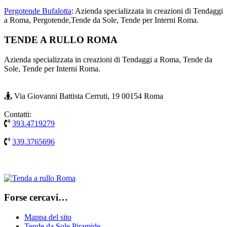
Pergotende Bufalotta
: Azienda specializzata in creazioni di Tendaggi
a Roma, Pergotende,Tende da Sole, Tende per Interni Roma.
Footer
TENDE A RULLO ROMA
Azienda specializzata in creazioni di Tendaggi a Roma, Tende da
Sole, Tende per Interni Roma.
Via Giovanni Battista Cerruti, 19 00154 Roma
Contatti:
393.4719279
339.3765696
Forse cercavi…
Mappa del sito
Tende da Sole Piramide