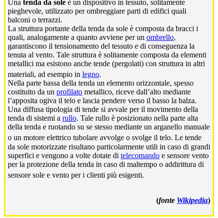
Una
tenda da sole
è un dispositivo in tessuto, solitamente
pieghevole, utilizzato per ombreggiare parti di edifici quali
balconi o terrazzi.
La struttura portante della tenda da sole è composta da bracci i
quali, analogamente a quanto avviene per un
ombrello
,
garantiscono il tensionamento del tessuto e di conseguenza la
tenuta al vento. Tale struttura è solitamente composta da elementi
metallici ma esistono anche tende (pergolati) con struttura in altri
materiali, ad esempio in
legno
.
Nella parte bassa della tenda un elemento orizzontale, spesso
costituito da un
profilato
metallico, riceve dall’alto mediante
l’apposita ogiva il telo e lascia pendere verso il basso la balza.
Una diffusa tipologia di tende si avvale per il movimento della
tenda di sistemi a
rullo
. Tale rullo è posizionato nella parte alta
della tenda e ruotando su se stesso mediante un arganello manuale
o un motore elettrico tubolare avvolge o svolge il telo.
Le tende
da sole motorizzate risultano particolarmente utili in caso di grandi
superfici e vengono a volte dotate di
telecomando
e sensore vento
per la protezione della tenda in caso di maltempo o addirittura di
sensore sole e vento per i clienti più esigenti.
(
fonte
Wikipedia
)