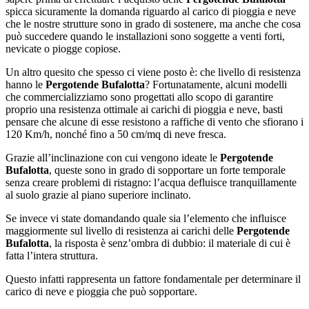
spicca sicuramente la domanda riguardo al carico di pioggia e neve
che le nostre strutture sono in grado di sostenere, ma anche che cosa
può succedere quando le installazioni sono soggette a venti forti,
nevicate o piogge copiose.
Un altro quesito che spesso ci viene posto è: che livello di resistenza
hanno le
Pergotende Bufalotta
? Fortunatamente, alcuni modelli
che commercializziamo sono progettati allo scopo di garantire
proprio una resistenza ottimale ai carichi di pioggia e neve, basti
pensare che alcune di esse resistono a raffiche di vento che sfiorano i
120 Km/h, nonché fino a 50 cm/mq di neve fresca.
Grazie all’inclinazione con cui vengono ideate le
Pergotende
Bufalotta
, queste sono in grado di sopportare un forte temporale
senza creare problemi di ristagno: l’acqua defluisce tranquillamente
al suolo grazie al piano superiore inclinato.
Se invece vi state domandando quale sia l’elemento che influisce
maggiormente sul livello di resistenza ai carichi delle
Pergotende
Bufalotta
, la risposta è senz’ombra di dubbio: il materiale di cui è
fatta l’intera struttura.
Questo infatti rappresenta un fattore fondamentale per determinare il
carico di neve e pioggia che può sopportare.