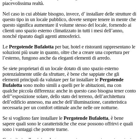
piacevolissima realtà.
Nel caso in cui abbiate bisogno, invece, d’ installare delle strutture di
questo tipo in un locale pubblico, dovete sempre tenere in mente che
questo significa aumentare il volume stesso del locale, fornendo ai
clienti uno spazio esterno climatizzato in tutti i mesi dell’anno,
nonché riparato dagli agenti atmosferici.
Le
Pergotende Bufalotta
per bar, hotel e ristoranti rappresentano le
soluzioni più usate in quanto, oltre che a creare una copertura per
l’esterno, fungono anche da eleganti elementi di arredo.
Se siete proprietari di un locale dotato di uno spazio esterno
potenzialmente utile da sfruttare, è bene che sappiate che gli
elementi principali da valutare per far installare le
Pergotende
Bufalotta
sono molto simili a quelli per le abitazioni, ma con
qualche piccola differenza: anche in questo caso bisogna tener conto
dell’’esposizione solare, dello stato del terreno, dell’architettura
dell’edificio annesso, ma anche dell’illuminazione, caratteristica
necessaria per un comfort ottimale anche nelle ore notturne.
Se si vogliono fare installare le
Pergotende Bufalotta
, è bene
sapere quali sono le caratteristiche che esse possono offrirvi e quali
sono i vantaggi che potrete trarne.