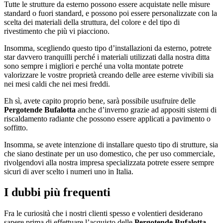
Tutte le strutture da esterno possono essere acquistate nelle misure
standard o fuori standard, e possono poi essere personalizzate con la
scelta dei materiali della struttura, del colore e del tipo di
rivestimento che più vi piacciono.
Insomma, scegliendo questo tipo d’installazioni da esterno, potrete
star davvero tranquilli perché i materiali utilizzati dalla nostra ditta
sono sempre i migliori e perché una volta montate potrete
valorizzare le vostre proprietà creando delle aree esterne vivibili sia
nei mesi caldi che nei mesi freddi.
Eh sì, avete capito proprio bene, sarà possibile usufruire delle
Pergotende Bufalotta
anche d’inverno grazie ad appositi sistemi di
riscaldamento radiante che possono essere applicati a pavimento o
soffitto.
Insomma, se avete intenzione di installare questo tipo di strutture, sia
che siano destinate per un uso domestico, che per uso commerciale,
rivolgendovi alla nostra impresa specializzata potrete essere sempre
sicuri di aver scelto i numeri uno in Italia.
I dubbi più frequenti
Fra le curiosità che i nostri clienti spesso e volentieri desiderano
sapere prima di effettuare l’acquisto delle
Pergotende Bufalotta