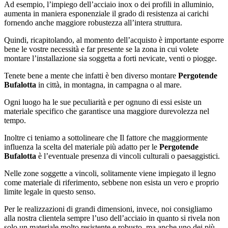
Ad esempio, l’impiego dell’acciaio inox o dei profili in alluminio,
aumenta in maniera esponenziale il grado di resistenza ai carichi
fornendo anche maggiore robustezza all’intera struttura.
Quindi, ricapitolando, al momento dell’acquisto è importante esporre
bene le vostre necessità e far presente se la zona in cui volete
montare l’installazione sia soggetta a forti nevicate, venti o piogge.
Tenete bene a mente che infatti è ben diverso montare
Pergotende
Bufalotta
in città, in montagna, in campagna o al mare.
Ogni luogo ha le sue peculiarità e per ognuno di essi esiste un
materiale specifico che garantisce una maggiore durevolezza nel
tempo.
Inoltre ci teniamo a sottolineare che Il fattore che maggiormente
influenza la scelta del materiale più adatto per le
Pergotende
Bufalotta
è l’eventuale presenza di vincoli culturali o paesaggistici.
Nelle zone soggette a vincoli, solitamente viene impiegato il legno
come materiale di riferimento, sebbene non esista un vero e proprio
limite legale in questo senso.
Per le realizzazioni di grandi dimensioni, invece, noi consigliamo
alla nostra clientela sempre l’uso dell’acciaio in quanto si rivela non
solo un materiale molto resistente e robusto, ma anche uno dei più