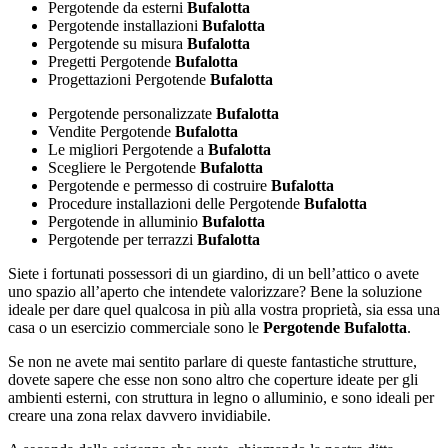
Pergotende da esterni
Bufalotta
Pergotende installazioni
Bufalotta
Pergotende su misura
Bufalotta
Pregetti Pergotende
Bufalotta
Progettazioni Pergotende
Bufalotta
Pergotende personalizzate
Bufalotta
Vendite Pergotende
Bufalotta
Le migliori Pergotende a
Bufalotta
Scegliere le Pergotende
Bufalotta
Pergotende e permesso di costruire
Bufalotta
Procedure installazioni delle Pergotende
Bufalotta
Pergotende in alluminio
Bufalotta
Pergotende per terrazzi
Bufalotta
Siete i fortunati possessori di un giardino, di un bell’attico o avete
uno spazio all’aperto che intendete valorizzare? Bene la soluzione
ideale per dare quel qualcosa in più alla vostra proprietà, sia essa una
casa o un esercizio commerciale sono le
Pergotende Bufalotta
.
Se non ne avete mai sentito parlare di queste fantastiche strutture,
dovete sapere che esse non sono altro che coperture ideate per gli
ambienti esterni, con struttura in legno o alluminio, e sono ideali per
creare una zona relax davvero invidiabile.