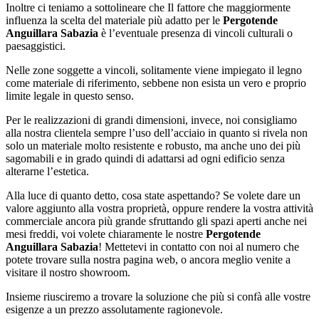
Inoltre ci teniamo a sottolineare che Il fattore che maggiormente
influenza la scelta del materiale più adatto per le
Pergotende
Anguillara Sabazia
è l’eventuale presenza di vincoli culturali o
paesaggistici.
Nelle zone soggette a vincoli, solitamente viene impiegato il legno
come materiale di riferimento, sebbene non esista un vero e proprio
limite legale in questo senso.
Per le realizzazioni di grandi dimensioni, invece, noi consigliamo
alla nostra clientela sempre l’uso dell’acciaio in quanto si rivela non
solo un materiale molto resistente e robusto, ma anche uno dei più
sagomabili e in grado quindi di adattarsi ad ogni edificio senza
alterarne l’estetica.
Alla luce di quanto detto, cosa state aspettando? Se volete dare un
valore aggiunto alla vostra proprietà, oppure rendere la vostra attività
commerciale ancora più grande sfruttando gli spazi aperti anche nei
mesi freddi, voi volete chiaramente le nostre
Pergotende
Anguillara Sabazia
! Mettetevi in contatto con noi al numero che
potete trovare sulla nostra pagina web, o ancora meglio venite a
visitare il nostro showroom.
Insieme riusciremo a trovare la soluzione che più si confà alle vostre
esigenze a un prezzo assolutamente ragionevole.