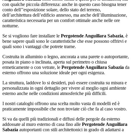
con qualche piccola differenza: anche in questo caso bisogna tener
conto dell’’esposizione solare, dello stato del terreno,
dell’architettura dell’edificio annesso, ma anche dell’illuminazione,
caratteristica necessaria per un comfort ottimale anche nelle ore
notturne.
Se si vogliono fare installare le
Pergotende Anguillara Sabazia
, è
bene sapere quali sono le caratteristiche che esse possono offrirvi e
quali sono i vantaggi che potrete trarne.
Costruita in alluminio o legno, ancorata a una parete o autoportante,
posata in piano o inclinata, aperta sul perimetro o chiusa
ermeticamente o con vetrate, le
Pergotende Anguillara Sabazia
da
esterno offrono una soluzione ideale per ogni esigenza.
La struttura, laddove lo si desideri, può essere costruita su misura e
personalizzata in ogni dettaglio per vivere al meglio ogni ambiente
esterno anche nelle condizioni atmosferiche più difficili.
I nostri cataloghi offrono una scelta molto vasta di modelli ed è
praticamente impossibile che non troviate ciò che fa al caso vostro.
Si va da quelli più tradizionali e diffusi delle pergole da esterno
addossate al muro esterno di casa fino alle
Pergotende Anguillara
Sabazia
autoportanti con stili architettonici in grado di adattarsi a