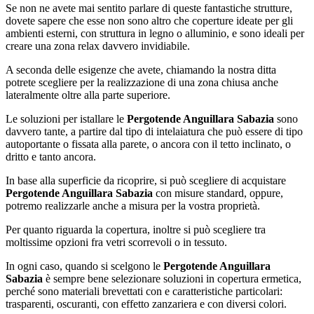
Se non ne avete mai sentito parlare di queste fantastiche strutture,
dovete sapere che esse non sono altro che coperture ideate per gli
ambienti esterni, con struttura in legno o alluminio, e sono ideali per
creare una zona relax davvero invidiabile.
A seconda delle esigenze che avete, chiamando la nostra ditta
potrete scegliere per la realizzazione di una zona chiusa anche
lateralmente oltre alla parte superiore.
Le soluzioni per istallare le
Pergotende Anguillara Sabazia
sono
davvero tante, a partire dal tipo di intelaiatura che può essere di tipo
autoportante o fissata alla parete, o ancora con il tetto inclinato, o
dritto e tanto ancora.
In base alla superficie da ricoprire, si può scegliere di acquistare
Pergotende Anguillara Sabazia
con misure standard, oppure,
potremo realizzarle anche a misura per la vostra proprietà.
Per quanto riguarda la copertura, inoltre si può scegliere tra
moltissime opzioni fra vetri scorrevoli o in tessuto.
In ogni caso, quando si scelgono le
Pergotende Anguillara
Sabazia
è sempre bene selezionare soluzioni in copertura ermetica,
perché sono materiali brevettati con e caratteristiche particolari:
trasparenti, oscuranti, con effetto zanzariera e con diversi colori.