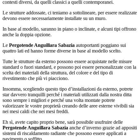
contesti diversi, da quelli classici a quelli contemporanei.
Le strutture addossate, ci teniamo a sottolineare, per essere realizzate
devono essere necessariamente installate su un muro.
In base al modello, saranno in piano o inclinate, e alcuni tipi offrono
anche la doppia opzione.
Le
Pergotende Anguillara Sabazia
autoportanti poggiano sui
quattro lati ed hanno forme diverse in base al modello scelto.
Tutte le strutture da esterno possono essere acquistate nelle misure
standard o fuori standard, e possono poi essere personalizzate con la
scelta dei materiali della struttura, del colore e del tipo di
rivestimento che più vi piacciono.
Insomma, scegliendo questo tipo d’installazioni da esterno, potrete
star davvero tranquilli perché i materiali utilizzati dalla nostra ditta
sono sempre i migliori e perché una volta montate potrete
valorizzare le vostre proprietà creando delle aree esterne vivibili sia
nei mesi caldi che nei mesi freddi.
Eh sì, avete capito proprio bene, sarà possibile usufruire delle
Pergotende Anguillara Sabazia
anche d’inverno grazie ad appositi
sistemi di riscaldamento radiante che possono essere applicati a
pavimento o soffitto.