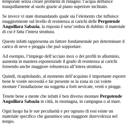
temporale senza creare problemi di ristagno: l’acqua defluisce
tranquillamente al suolo grazie al piano superiore inclinato.
Se invece vi state domandando quale sia l’elemento che influisce
maggiormente sul livello di resistenza ai carichi delle
Pergotende
Anguillara Sabazia
, la risposta è senz’ombra di dubbio: il materiale
di cui è fatta l’intera struttura.
Questo infatti rappresenta un fattore fondamentale per determinare il
carico di neve e pioggia che può sopportare.
Ad esempio, l’impiego dell’acciaio inox o dei profili in alluminio,
aumenta in maniera esponenziale il grado di resistenza ai carichi
fornendo anche maggiore robustezza all’intera struttura.
Quindi, ricapitolando, al momento dell’acquisto è importante esporre
bene le vostre necessità e far presente se la zona in cui volete
montare l’installazione sia soggetta a forti nevicate, venti o piogge.
Tenete bene a mente che infatti è ben diverso montare
Pergotende
Anguillara Sabazia
in città, in montagna, in campagna o al mare.
Ogni luogo ha le sue peculiarità e per ognuno di essi esiste un
materiale specifico che garantisce una maggiore durevolezza nel
tempo.