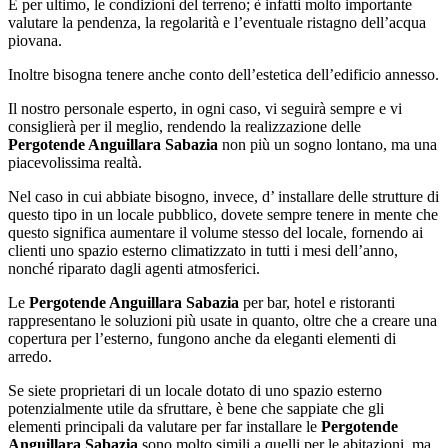
E per ultimo, le condizioni del terreno; è infatti molto importante
valutare la pendenza, la regolarità e l’eventuale ristagno dell’acqua
piovana.
Inoltre bisogna tenere anche conto dell’estetica dell’edificio annesso.
Il nostro personale esperto, in ogni caso, vi seguirà sempre e vi
consiglierà per il meglio, rendendo la realizzazione delle
Pergotende Anguillara Sabazia
non più un sogno lontano, ma una
piacevolissima realtà.
Nel caso in cui abbiate bisogno, invece, d’ installare delle strutture di
questo tipo in un locale pubblico, dovete sempre tenere in mente che
questo significa aumentare il volume stesso del locale, fornendo ai
clienti uno spazio esterno climatizzato in tutti i mesi dell’anno,
nonché riparato dagli agenti atmosferici.
Le
Pergotende Anguillara Sabazia
per bar, hotel e ristoranti
rappresentano le soluzioni più usate in quanto, oltre che a creare una
copertura per l’esterno, fungono anche da eleganti elementi di
arredo.
Se siete proprietari di un locale dotato di uno spazio esterno
potenzialmente utile da sfruttare, è bene che sappiate che gli
elementi principali da valutare per far installare le
Pergotende
Anguillara Sabazia
sono molto simili a quelli per le abitazioni, ma