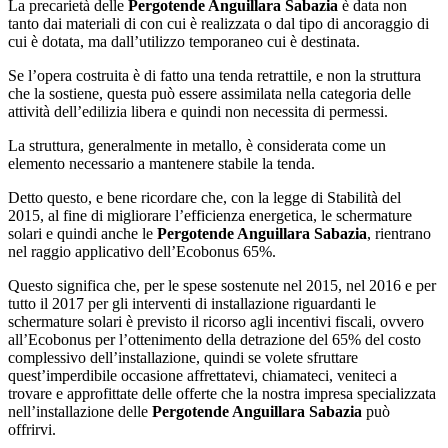
La precarietà delle
Pergotende Anguillara Sabazia
è data non
tanto dai materiali di con cui è realizzata o dal tipo di ancoraggio di
cui è dotata, ma dall’utilizzo temporaneo cui è destinata.
Se l’opera costruita è di fatto una tenda retrattile, e non la struttura
che la sostiene, questa può essere assimilata nella categoria delle
attività dell’edilizia libera e quindi non necessita di permessi.
La struttura, generalmente in metallo, è considerata come un
elemento necessario a mantenere stabile la tenda.
Detto questo, e bene ricordare che, con la legge di Stabilità del
2015, al fine di migliorare l’efficienza energetica, le schermature
solari e quindi anche le
Pergotende Anguillara Sabazia
, rientrano
nel raggio applicativo dell’Ecobonus 65%.
Questo significa che, per le spese sostenute nel 2015, nel 2016 e per
tutto il 2017 per gli interventi di installazione riguardanti le
schermature solari è previsto il ricorso agli incentivi fiscali, ovvero
all’Ecobonus per l’ottenimento della detrazione del 65% del costo
complessivo dell’installazione, quindi se volete sfruttare
quest’imperdibile occasione affrettatevi, chiamateci, veniteci a
trovare e approfittate delle offerte che la nostra impresa specializzata
nell’installazione delle
Pergotende Anguillara Sabazia
può
offrirvi.