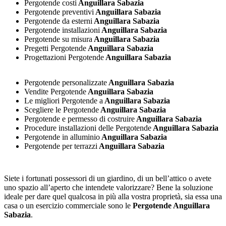
Pergotende costi
Anguillara Sabazia
Pergotende preventivi
Anguillara Sabazia
Pergotende da esterni
Anguillara Sabazia
Pergotende installazioni
Anguillara Sabazia
Pergotende su misura
Anguillara Sabazia
Pregetti Pergotende
Anguillara Sabazia
Progettazioni Pergotende
Anguillara Sabazia
Pergotende personalizzate
Anguillara Sabazia
Vendite Pergotende
Anguillara Sabazia
Le migliori Pergotende a
Anguillara Sabazia
Scegliere le Pergotende
Anguillara Sabazia
Pergotende e permesso di costruire
Anguillara Sabazia
Procedure installazioni delle Pergotende
Anguillara Sabazia
Pergotende in alluminio
Anguillara Sabazia
Pergotende per terrazzi
Anguillara Sabazia
Siete i fortunati possessori di un giardino, di un bell’attico o avete
uno spazio all’aperto che intendete valorizzare? Bene la soluzione
ideale per dare quel qualcosa in più alla vostra proprietà, sia essa una
casa o un esercizio commerciale sono le
Pergotende Anguillara
Sabazia
.