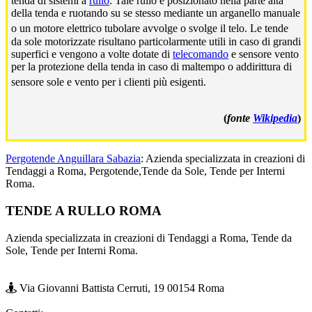
tenda di sistemi a
rullo
. Tale rullo è posizionato nella parte alta
della tenda e ruotando su se stesso mediante un arganello manuale
o un motore elettrico tubolare avvolge o svolge il telo.
Le tende
da sole motorizzate risultano particolarmente utili in caso di grandi
superfici e vengono a volte dotate di
telecomando
e sensore vento
per la protezione della tenda in caso di maltempo o addirittura di
sensore sole e vento per i clienti più esigenti.
(
fonte
Wikipedia
)
Pergotende Anguillara Sabazia
: Azienda specializzata in creazioni di
Tendaggi a Roma, Pergotende,Tende da Sole, Tende per Interni
Roma.
Footer
TENDE A RULLO ROMA
Azienda specializzata in creazioni di Tendaggi a Roma, Tende da
Sole, Tende per Interni Roma.
Via Giovanni Battista Cerruti, 19 00154 Roma