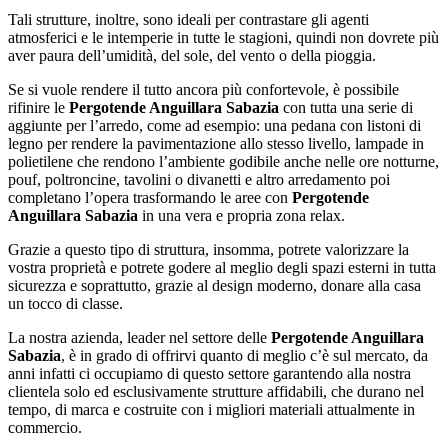
Tali strutture, inoltre, sono ideali per contrastare gli agenti
atmosferici e le intemperie in tutte le stagioni, quindi non dovrete più
aver paura dell’umidità, del sole, del vento o della pioggia.
Se si vuole rendere il tutto ancora più confortevole, è possibile
rifinire le
Pergotende Anguillara Sabazia
con tutta una serie di
aggiunte per l’arredo, come ad esempio: una pedana con listoni di
legno per rendere la pavimentazione allo stesso livello, lampade in
polietilene che rendono l’ambiente godibile anche nelle ore notturne,
pouf, poltroncine, tavolini o divanetti e altro arredamento poi
completano l’opera trasformando le aree con
Pergotende
Anguillara Sabazia
in una vera e propria zona relax.
Grazie a questo tipo di struttura, insomma, potrete valorizzare la
vostra proprietà e potrete godere al meglio degli spazi esterni in tutta
sicurezza e soprattutto, grazie al design moderno, donare alla casa
un tocco di classe.
La nostra azienda, leader nel settore delle
Pergotende Anguillara
Sabazia
, è in grado di offrirvi quanto di meglio c’è sul mercato, da
anni infatti ci occupiamo di questo settore garantendo alla nostra
clientela solo ed esclusivamente strutture affidabili, che durano nel
tempo, di marca e costruite con i migliori materiali attualmente in
commercio.