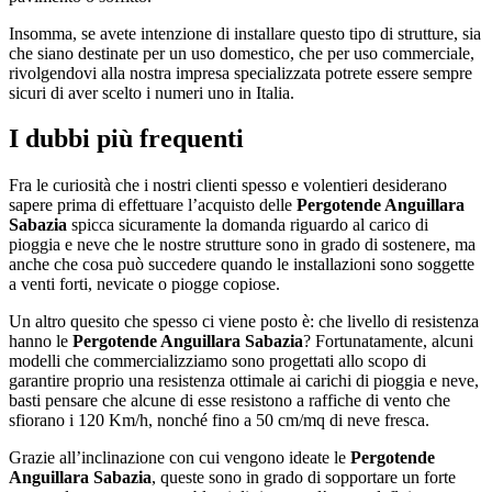
Insomma, se avete intenzione di installare questo tipo di strutture, sia
che siano destinate per un uso domestico, che per uso commerciale,
rivolgendovi alla nostra impresa specializzata potrete essere sempre
sicuri di aver scelto i numeri uno in Italia.
I dubbi più frequenti
Fra le curiosità che i nostri clienti spesso e volentieri desiderano
sapere prima di effettuare l’acquisto delle
Pergotende Anguillara
Sabazia
spicca sicuramente la domanda riguardo al carico di
pioggia e neve che le nostre strutture sono in grado di sostenere, ma
anche che cosa può succedere quando le installazioni sono soggette
a venti forti, nevicate o piogge copiose.
Un altro quesito che spesso ci viene posto è: che livello di resistenza
hanno le
Pergotende Anguillara Sabazia
? Fortunatamente, alcuni
modelli che commercializziamo sono progettati allo scopo di
garantire proprio una resistenza ottimale ai carichi di pioggia e neve,
basti pensare che alcune di esse resistono a raffiche di vento che
sfiorano i 120 Km/h, nonché fino a 50 cm/mq di neve fresca.
Grazie all’inclinazione con cui vengono ideate le
Pergotende
Anguillara Sabazia
, queste sono in grado di sopportare un forte