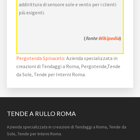
addirittura di sensore sole e vento per i clienti
più esigenti.
(
fonte
Wikipedia
)
Pergotenda Spinaceto
: Azienda specializzata in
creazioni di Tendaggi a Roma, Pergotende,Tende
da Sole, Tende per Interni Roma.
Footer
TENDE A RULLO ROMA
Azienda specializzata in creazioni di Tendaggi a Roma, Tende da
Sole, Tende per Interni Roma.