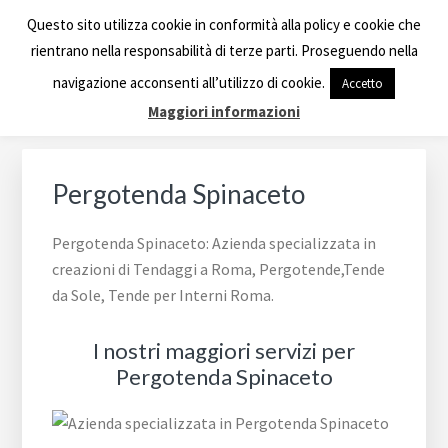
Passa
Passa
Passa
Skip
TENDE A RULLO ROMA
Questo sito utilizza cookie in conformità alla policy e cookie che
alla
al
al
to
rientrano nella responsabilità di terze parti. Proseguendo nella
navigazione
contenuto
piè
footer
Azienda specializzata in creazioni di Tendaggi a Roma,
navigazione acconsenti all’utilizzo di cookie.
Accetto
primaria
principale
di
navigation
Tende da Sole, Tende per Interni Roma.
Maggiori informazioni
pagina
Pergotenda Spinaceto
Pergotenda Spinaceto: Azienda specializzata in
creazioni di Tendaggi a Roma, Pergotende,Tende
da Sole, Tende per Interni Roma.
I nostri maggiori servizi per
Pergotenda Spinaceto