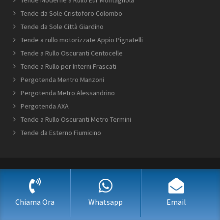
Tende Moderne a Rullo Eur Montagnola
Tende da Sole Cristoforo Colombo
Tende da Sole Città Giardino
Tende a rullo motorizzate Appio Pignatelli
Tende a Rullo Oscuranti Centocelle
Tende a Rullo per Interni Frascati
Pergotenda Mentro Manzoni
Pergotenda Metro Alessandrino
Pergotenda AXA
Tende a Rullo Oscuranti Metro Termini
Tende da Esterno Fiumicino
Copyright © 2017-2018 TENDE A RULLO ROMA
Informativa sulla Privacy
|
Richiesta Cancellazione Dati
|
Mappa del
sito
|
Accedi
Realizzazione Siti Internet
-
Posizionamento siti web ROMA
-
Solution Group Communication
Chiama Ora
Whatsapp
Email