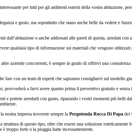
interessante per tutti per gli ambienti esterni della vostra abitazione, p
eleganza e gusto, ma soprattutto che siano anche belle da vedere e funzio
i dall’abitazione o anche addossati alle pareti di questa, arredati con a
vere qualsiasi tipo di informazione sui materiali che vengono utilizzati p
altre aziende concorrenti, è sempre in grado di offrirvi una consulenza pro
e fare con un team di esperti che sapranno consigliarvi sul modello giusto
oi, provvederà a farvi avere quanto prima il preventivo gratuito e senza 
enti e potrete arredarli con gusto, riparando i vostri momenti più belli da
’ambiente.
 la nostra impresa troverete sempre la
Pergotenda Rocca Di Papa
dei 
a struttura di questo tipo, oltre che essere una soluzione esteticamente b
e è troppo forte o la pioggia batte incessantemente.