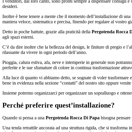
I venditori, dal loro canto, sono pronti sempre a dispensare consigli e s
desideri.
Inoltre è bene tenere a mente che il momento dell’installazione di una
maniera veloce, sistematica e precisa, finendo per regalare al vostro gi
Detto in poche battute, grazie alla praticità della
Pergotenda Rocca 
agli spazi esterni.
C’è da dire inoltre che la bellezza del design, le finiture di pregio e l’al
rilassante da vivere in ogni periodo dell’anno.
Pioggia, calura estiva, afa, neve e intemperie in generale non potranno
preferite e le sue sfumature di colore in continua trasformazione attrave
Alla luce di quanto vi abbiamo detto, se sognate di voler trasformare e
bene in evidenza nella sezione “contatti” del nostro sito oppure venite 
Insieme potremo organizzarci per organizzare un sopralluogo e ottene
Perché preferire quest’installazione?
Quando si pensa a una
Pergotenda Rocca Di Papa
bisogna pensare a
Una tenda retrattile ancorata ad una struttura rigida, che si trasforma 