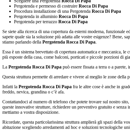
Scegliere una Pergotenda
Rocca Di Papa
Pergotenda e permesso di costruire
Rocca Di Papa
Procedura installazione di una Pergotenda
Rocca Di Papa
Pergotenda in alluminio
Rocca Di Papa
Pergotenda per terrazzo
Rocca Di Papa
Se siete alla ricerca di una copertura da esterni moderna, funzionale ed
sapete quale sia la soluzione più adatta alle vostre esigenze? Bene, sapp
stiamo parlando della
Pergotenda Rocca Di Papa
.
Essa è un sistema brevettato di copertura automatica e meccanica, le cu
più esposte della casa, come balconi, porticati e piccole porzioni di gi
La
Pergotenda Rocca Di Papa
può essere fissata a terra o a parete, i
Questa struttura permette di arredare e vivere al meglio le zone della 
Infatti la
Pergotenda Rocca Di Papa
fra le altre cose è anche in grad
freddo, nevica, grandina o c’è afa.
Contattandoci al numero di telefono che potete trovare sul nostro sito,
queste innovative strutture, richiedere un preventivo gratuito e senza 
mettiamo a vostra disposizione.
Ricordate, questa particolarissima struttura amplierà gli spazi della vos
abitazione scegliendo arredamenti ad hoc e soluzioni tecnologiche unic