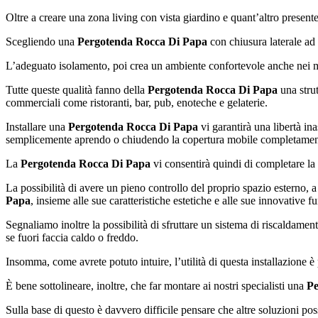
Oltre a creare una zona living con vista giardino e quant’altro presente
Scegliendo una
Pergotenda Rocca Di Papa
con chiusura laterale ad 
L’adeguato isolamento, poi crea un ambiente confortevole anche nei mesi
Tutte queste qualità fanno della
Pergotenda Rocca Di Papa
una strut
commerciali come ristoranti, bar, pub, enoteche e gelaterie.
Installare una
Pergotenda Rocca Di Papa
vi garantirà una libertà in
semplicemente aprendo o chiudendo la copertura mobile completamen
La
Pergotenda Rocca Di Papa
vi consentirà quindi di completare la 
La possibilità di avere un pieno controllo del proprio spazio esterno, 
Papa
, insieme alle sue caratteristiche estetiche e alle sue innovative fu
Segnaliamo inoltre la possibilità di sfruttare un sistema di riscaldamen
se fuori faccia caldo o freddo.
Insomma, come avrete potuto intuire, l’utilità di questa installazione è
È bene sottolineare, inoltre, che far montare ai nostri specialisti una
Pe
Sulla base di questo è davvero difficile pensare che altre soluzioni po