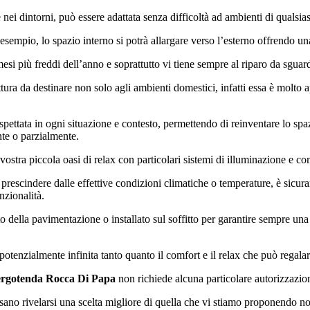
 nei dintorni, può essere adattata senza difficoltà ad ambienti di qualsia
esempio, lo spazio interno si potrà allargare verso l’esterno offrendo un
 più freddi dell’anno e soprattutto vi tiene sempre al riparo da sguardi
tura da destinare non solo agli ambienti domestici, infatti essa è molto ap
aspettata in ogni situazione e contesto, permettendo di reinventare lo spa
te o parzialmente.
vostra piccola oasi di relax con particolari sistemi di illuminazione e c
a prescindere dalle effettive condizioni climatiche o temperature, è sicur
nzionalità.
to della pavimentazione o installato sul soffitto per garantire sempre un
 potenzialmente infinita tanto quanto il comfort e il relax che può regalar
rgotenda Rocca Di Papa
non richiede alcuna particolare autorizzazion
ssano rivelarsi una scelta migliore di quella che vi stiamo proponendo no