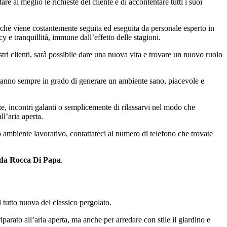
e al meglio le richieste del cliente e di accontentare tutti i suoi
ché viene costantemente seguita ed eseguita da personale esperto in
y e tranquillità, immune dall’effetto delle stagioni.
tri clienti, sarà possibile dare una nuova vita e trovare un nuovo ruolo
ranno sempre in grado di generare un ambiente sano, piacevole e
te, incontri galanti o semplicemente di rilassarvi nel modo che
ll’aria aperta.
o ambiente lavorativo, contattateci al numero di telefono che trovate
da Rocca Di Papa
.
 tutto nuova del classico pergolato.
parato all’aria aperta, ma anche per arredare con stile il giardino e