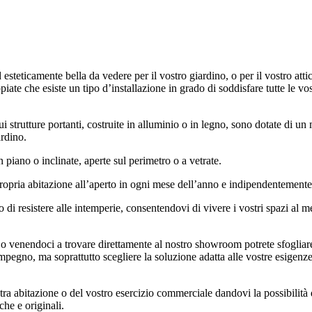
 esteticamente bella da vedere per il vostro giardino, o per il vostro at
iate che esiste un tipo d’installazione in grado di soddisfare tutte le vos
i strutture portanti, costruite in alluminio o in legno, sono dotate di u
ardino.
n piano o inclinate, aperte sul perimetro o a vetrate.
propria abitazione all’aperto in ogni mese dell’anno e indipendentemente
o di resistere alle intemperie, consentendovi di vivere i vostri spazi al 
 o venendoci a trovare direttamente al nostro showroom potrete sfogliare 
impegno, ma soprattutto scegliere la soluzione adatta alle vostre esigenze
tra abitazione o del vostro esercizio commerciale dandovi la possibilità di
he e originali.