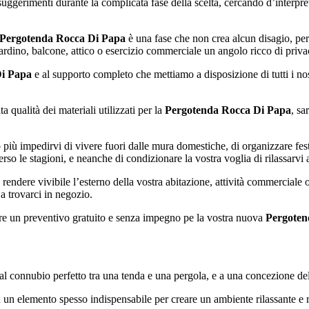
uggerimenti durante la complicata fase della scelta, cercando d’interpretar
Pergotenda Rocca Di Papa
è una fase che non crea alcun disagio, per
ardino, balcone, attico o esercizio commerciale un angolo ricco di privac
Di Papa
e al supporto completo che mettiamo a disposizione di tutti i nos
ta qualità dei materiali utilizzati per la
Pergotenda Rocca Di Papa
, sa
 più impedirvi di vivere fuori dalle mura domestiche, di organizzare fes
rso le stagioni, e neanche di condizionare la vostra voglia di rilassarvi a
 rendere vivibile l’esterno della vostra abitazione, attività commerciale 
a trovarci in negozio.
re un preventivo gratuito e senza impegno pe la vostra nuova
Pergoten
l connubio perfetto tra una tenda e una pergola, e a una concezione del
in un elemento spesso indispensabile per creare un ambiente rilassante e ri