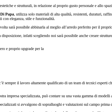
estetiche e strutturali, in relazione al proprio gusto personale e allo spaz
 Di Papa
, utilizza solo materiali di alta qualità, resistenti, duraturi, r
i con eleganza, stile e funzionalità.
olta sarà possibile abbinarla al meglio all’arredo preferito per il proprio
 disposizione, infatti scegliendo noi sarà possibile anche creare struttu
vero e proprio upgrade per la
’è sempre il lavoro altamente qualificato di un team di tecnici espert
 nostra impresa specializzata, può contare su una vasta gamma di modelli
i specializzati si avvalgono di sopralluoghi e valutazioni sul campo prima 