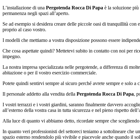
L’installazione di una
Pergotenda Rocca Di Papa
è la soluzione più 
permanenza negli spazi all’aperto.
Se ad esempio si desidera creare delle piccole oasi di tranquillità con 
proprio al caso vostro.
I modelli che mettiamo a vostra disposizione possono essere indipendent
Che cosa aspettate quindi? Mettetevi subito in contatto con noi per rice
impegno.
La nostra impresa specializzata nelle pergotende, a differenza di molte 
abitazione o per il vostro esercizio commerciale.
Potete quindi sentirvi sempre al sicuro perché avrete sempre e solo a ch
Il personale addetto alla vendita della
Pergotenda Rocca Di Papa
, p
I vostri terrazzi e i vostri giardini, saranno finalmente davvero accogli
all’esterno della vostra casa in tutta sicurezza e nel pieno rispetto dell
Alla luce di quanto vi abbiamo detto, ricordate sempre che scegliendo
In quanto veri professionisti del settoreci teniamo a sottolineare che un
spazio esterno rendendolo più vivibile e piacevole anche quando il sol